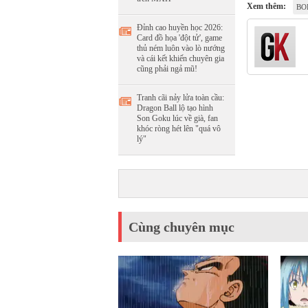
Xem thêm:
BO
Đỉnh cao huyền học 2026:
Card đồ họa 'đột tử', game
thủ ném luôn vào lò nướng
và cái kết khiến chuyên gia
cũng phải ngả mũ!
Tranh cãi nảy lửa toàn cầu:
Dragon Ball lộ tạo hình
Son Goku lúc về già, fan
khóc ròng hét lên "quá vô
lý"
Cùng chuyên mục