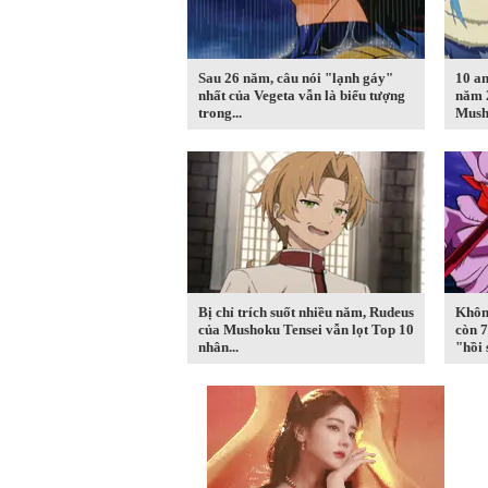
Sau 26 năm, câu nói "lạnh gáy"
10 an
nhất của Vegeta vẫn là biểu tượng
năm 
trong...
Musho
Bị chỉ trích suốt nhiều năm, Rudeus
Khôn
của Mushoku Tensei vẫn lọt Top 10
còn 
nhân...
"hồi 