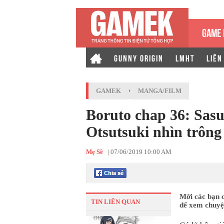
GAME 
GUNNY ORIGIN
LMHT
LIÊN
GAMEK
›
MANGA/FILM
Boruto chap 36: Sasu
Otsutsuki nhìn trông
Mẹ Sề
|
07/06/2019 10:00 AM
Mời các bạn 
TIN LIÊN QUAN
để xem chuyện