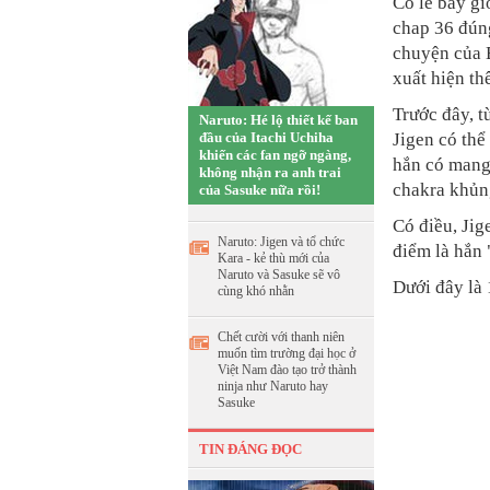
Có lẽ bây g
chap 36 đúng
chuyện của 
xuất hiện th
Trước đây, t
Naruto: Hé lộ thiết kế ban
đầu của Itachi Uchiha
Jigen có thể
khiến các fan ngỡ ngàng,
hắn có mang
không nhận ra anh trai
chakra khủn
của Sasuke nữa rồi!
Có điều, Jig
Naruto: Jigen và tổ chức
điểm là hắn 
Kara - kẻ thù mới của
Naruto và Sasuke sẽ vô
Dưới đây là 
cùng khó nhằn
Chết cười với thanh niên
muốn tìm trường đại học ở
Việt Nam đào tạo trở thành
ninja như Naruto hay
Sasuke
TIN ĐÁNG ĐỌC