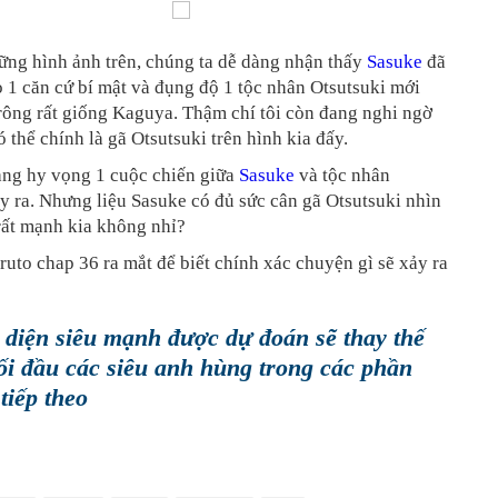
ững hình ảnh trên, chúng ta dễ dàng nhận thấy
Sasuke
đã
 1 căn cứ bí mật và đụng độ 1 tộc nhân Otsutsuki mới
rông rất giống Kaguya. Thậm chí tôi còn đang nghi ngờ
ó thể chính là gã Otsutsuki trên hình kia đấy.
ang hy vọng 1 cuộc chiến giữa
Sasuke
và tộc nhân
y ra. Nhưng liệu Sasuke có đủ sức cân gã Otsutsuki nhìn
rất mạnh kia không nhỉ?
uto chap 36 ra mắt để biết chính xác chuyện gì sẽ xảy ra
 diện siêu mạnh được dự đoán sẽ thay thế
i đầu các siêu anh hùng trong các phần
tiếp theo