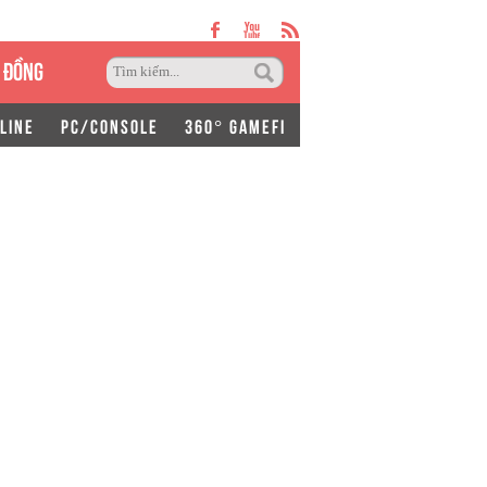
 ĐỒNG
LINE
PC/CONSOLE
360° GAMEFI