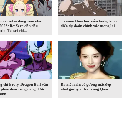
ime isekai đáng xem nhất
3 anime khoa học viễn tưởng kinh
2026: Re:Zero dẫn đầu,
điển dự đoán chính xác tương lai
ku Tensei chỉ...
g chỉ Broly, Dragon Ball vẫn
Ba mỹ nhân có gương mặt đẹp
7 phản diện xứng đáng được
nhất giới giải trí Trung Quốc
sinh"...