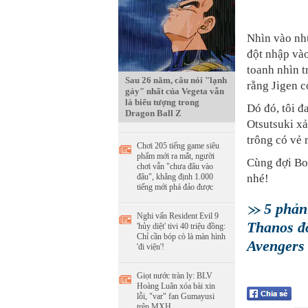
Nhìn vào nh
đột nhập vào
toanh nhìn t
Sau 26 năm, câu nói "lạnh
rằng Jigen c
gáy" nhất của Vegeta vẫn
là biểu tượng trong
Dó đó, tôi đ
Dragon Ball Z
Otsutsuki xả
trông có vẻ 
Chơi 205 tiếng game siêu
phẩm mới ra mắt, người
Cùng đợi Bor
chơi vẫn "chưa đâu vào
đâu", khẳng định 1.000
nhé!
tiếng mới phá đảo được
5 phản
Nghi vấn Resident Evil 9
Thanos đố
'hủy diệt' tivi 40 triệu đồng:
Chỉ cần bóp cò là màn hình
Avengers 
'đi viện'!
Giọt nước tràn ly: BLV
Hoàng Luân xóa bài xin
lỗi, "var" fan Gumayusi
trên MXH