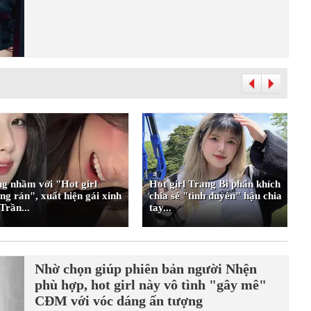
g nhầm với "Hot girl
Hot girl Trang Bi phấn khích
ng rán", xuất hiện gái xinh
chia sẻ "tình duyên" hậu chia
Trần...
tay...
Nhờ chọn giúp phiên bản người Nhện
phù hợp, hot girl này vô tình "gây mê"
CĐM với vóc dáng ấn tượng