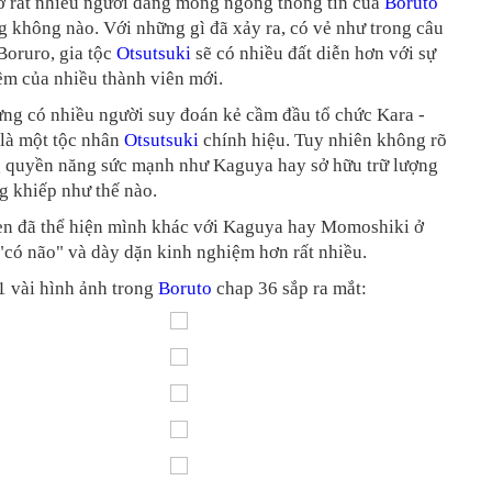
iờ rất nhiều người đang mong ngóng thông tin của
Boruto
 không nào. Với những gì đã xảy ra, có vẻ như trong câu
Boruro, gia tộc
Otsutsuki
sẽ có nhiều đất diễn hơn với sự
êm của nhiều thành viên mới.
ừng có nhiều người suy đoán kẻ cầm đầu tổ chức Kara -
 là một tộc nhân
Otsutsuki
chính hiệu. Tuy nhiên không rõ
 quyền năng sức mạnh như Kaguya hay sở hữu trữ lượng
g khiếp như thế nào.
en đã thể hiện mình khác với
Kaguya hay Momoshiki ở
"có não" và dày dặn kinh nghiệm hơn rất nhiều.
1 vài hình ảnh trong
Boruto
chap 36 sắp ra mắt: