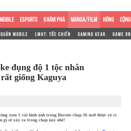
MOBILE
ESPORTS
KHÁM PHÁ
MANGA/FILM
HÓNG
CỘNG
 QUÂN MOBILE
LMHT: TỐC CHIẾN
GAMING GEAR
GAME ON
ke đụng độ 1 tộc nhân
 rất giống Kaguya
cùng xem 1 vài hình ảnh trong Boruto chap 36 mới được rò rỉ
 gì sẽ xảy ra trong chap này nhé!