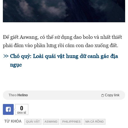
Để giết Aswang, có thể sử dụng dao bolo và nhất thiết
phải đâm vào phần lưng rồi cắm con dao xuống đất.
Chó quỷ: Loài quái vật hung dữ canh gác địa
ngục
Theo
Helino
Copy link
0
CHIA SẺ
TỪ KHÓA
QUÁI VẬT
ASWANG
PHILIPPINES
MA CÀ RỒNG