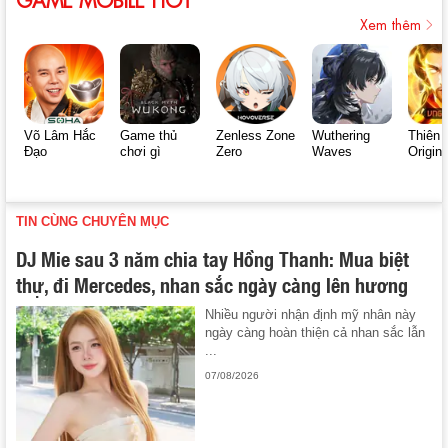
Xem thêm
Võ Lâm Hắc
Game thủ
Zenless Zone
Wuthering
Thiên 
Đạo
chơi gì
Zero
Waves
Origin
TIN CÙNG CHUYÊN MỤC
DJ Mie sau 3 năm chia tay Hồng Thanh: Mua biệt
thự, đi Mercedes, nhan sắc ngày càng lên hương
Nhiều người nhận định mỹ nhân này
ngày càng hoàn thiện cả nhan sắc lẫn
...
07/08/2026