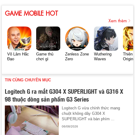
GAME MOBILE HOT
Xem thêm
Võ Lâm Hắc
Game thủ
Zenless Zone
Wuthering
Thiên 
Đạo
chơi gì
Zero
Waves
Origin
TIN CÙNG CHUYÊN MỤC
Logitech G ra mắt G304 X SUPERLIGHT và G316 X
98 thuộc dòng sản phẩm G3 Series
Logitech G vừa chính thức mang
chuột không dây G304 X
SUPERLIGHT và bàn phím ...
06/08/2026