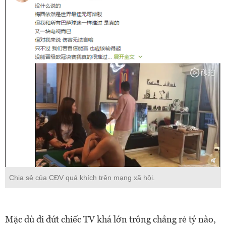
Chia sẻ của CĐV quá khích trên mạng xã hội.
Mặc dù đi đứt chiếc TV khá lớn trông chẳng rẻ tý nào,