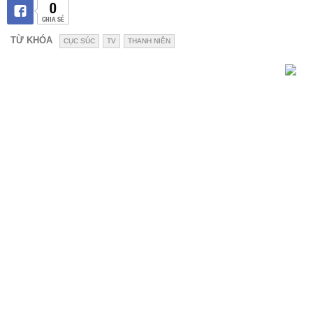
0
CHIA SẺ
TỪ KHÓA
CỤC SÚC
TV
THANH NIÊN