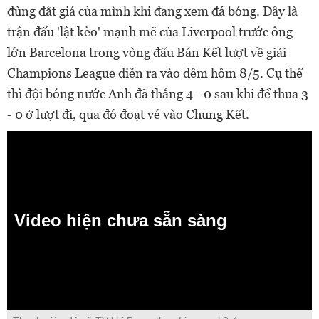
đùng đắt giá của mình khi đang xem đá bóng. Đây là
trận đấu 'lật kèo' mạnh mẽ của Liverpool trước ông
lớn Barcelona trong vòng đấu Bán Kết lượt về giải
Champions League diễn ra vào đêm hôm 8/5. Cụ thể
thì đội bóng nước Anh đã thắng 4 - 0 sau khi để thua 3
- 0 ở lượt đi, qua đó đoạt vé vào Chung Kết.
Video hiện chưa sẵn sàng
0:00