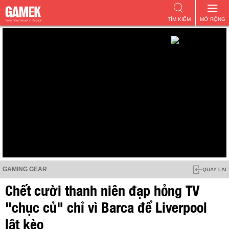
TÌM KIẾM
MỞ RỘNG
GAMING GEAR
QUAY LẠI
Chết cười thanh niên đạp hỏng TV
"chục củ" chỉ vì Barca để Liverpool
lật kèo