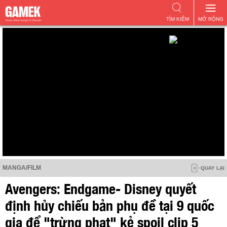
TÌM KIẾM
MỞ RỘNG
MANGA/FILM
QUAY LẠI
Avengers: Endgame- Disney quyết
định hủy chiếu bản phụ đề tại 9 quốc
gia để "trừng phạt" kẻ spoil clip 5