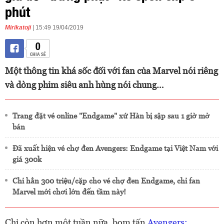
phút
Mirikatoji
| 15:49 19/04/2019
0
CHIA SẺ
Một thông tin khá sốc đối với fan của Marvel nói riêng
và dòng phim siêu anh hùng nói chung…
Trang đặt vé online "Endgame" xứ Hàn bị sập sau 1 giờ mở
bán
Đã xuất hiện vé chợ đen Avengers: Endgame tại Việt Nam với
giá 300k
Chi hẳn 300 triệu/cặp cho vé chợ đen Endgame, chỉ fan
Marvel mới chơi lớn đến tầm này!
Chỉ còn hơn một tuần nữa, bom tấn
Avengers: