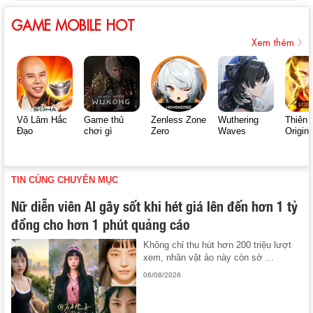
GAME MOBILE HOT
Xem thêm
Võ Lâm Hắc
Game thủ
Zenless Zone
Wuthering
Thiên 
Đạo
chơi gì
Zero
Waves
Origin
TIN CÙNG CHUYÊN MỤC
Nữ diễn viên AI gây sốt khi hét giá lên đến hơn 1 tỷ
đồng cho hơn 1 phút quảng cáo
Không chỉ thu hút hơn 200 triệu lượt
xem, nhân vật ảo này còn sở ...
06/08/2026