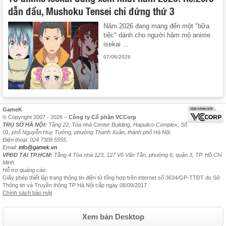
dẫn đầu, Mushoku Tensei chỉ đứng thứ 3
Năm 2026 đang mang đến một "bữa
tiệc" dành cho người hâm mộ anime
isekai ...
07/08/2026
GameK
© Copyright 2007 - 2026 –
Công ty Cổ phần VCCorp
TRỤ SỞ HÀ NỘI:
Tầng 22, Tòa nhà Center Building, Hapulico Complex, Số
01, phố Nguyễn Huy Tưởng, phường Thanh Xuân, thành phố Hà Nội.
Điện thoại: 024 7309 5555.
Email:
info@gamek.vn
VPĐD TẠI TP.HCM:
Tầng 4 Tòa nhà 123, 127 Võ Văn Tần, phường 6, quận 3, TP. Hồ Chí
Minh
Hỗ trợ quảng cáo:
Giấy phép thiết lập trang thông tin điện tử tổng hợp trên internet số 3634/GP-TTĐT do Sở
Thông tin và Truyền thông TP Hà Nội cấp ngày 06/09/2017
Chính sách bảo mật
Xem bản Desktop