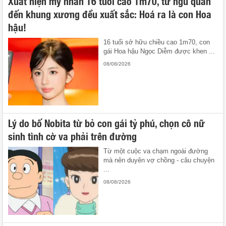
Xuất hiện mỹ nhân 16 tuổi cao 1m70, từ ngũ quan
đến khung xương đều xuất sắc: Hoá ra là con Hoa
hậu!
16 tuổi sở hữu chiều cao 1m70, con
gái Hoa hậu Ngọc Diễm được khen ...
08/08/2026
Lý do bố Nobita từ bỏ con gái tỷ phú, chọn cô nữ
sinh tình cờ va phải trên đường
Từ một cuộc va chạm ngoài đường
mà nên duyên vợ chồng - câu chuyện
...
08/08/2026