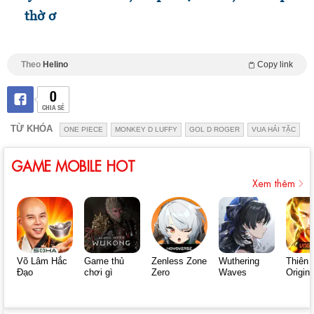
thờ ơ
Theo
Helino
Copy link
0
CHIA SẺ
TỪ KHÓA
ONE PIECE
MONKEY D LUFFY
GOL D ROGER
VUA HẢI TẶC
GAME MOBILE HOT
Xem thêm
Võ Lâm Hắc
Game thủ
Zenless Zone
Wuthering
Thiên 
Đạo
chơi gì
Zero
Waves
Origin