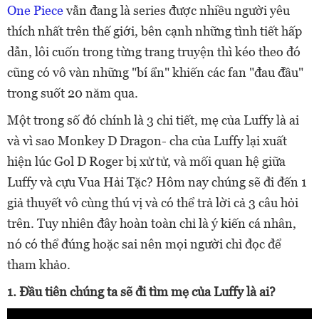
One Piece
vẫn đang là series được nhiều người yêu
thích nhất trên thế giới, bên cạnh những tình tiết hấp
dẫn, lôi cuốn trong từng trang truyện thì kéo theo đó
cũng có vô vàn những "bí ẩn" khiến các fan "đau đầu"
trong suốt 20 năm qua.
Một trong số đó chính là 3 chi tiết, mẹ của Luffy là ai
và vì sao Monkey D Dragon- cha của Luffy lại xuất
hiện lúc Gol D Roger bị xử tử, và mối quan hệ giữa
Luffy và cựu Vua Hải Tặc? Hôm nay chúng sẽ đi đến 1
giả thuyết vô cùng thú vị và có thể trả lời cả 3 câu hỏi
trên. Tuy nhiên đây hoàn toàn chỉ là ý kiến cá nhân,
nó có thể đúng hoặc sai nên mọi người chỉ đọc để
tham khảo.
1. Đầu tiên chúng ta sẽ đi tìm mẹ của Luffy là ai?