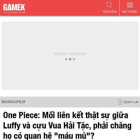
TÌM KIẾM
MỞ RỘNG
MANGA/FILM
QUAY LẠI
One Piece: Mối liên kết thật sự giữa
Luffy và cựu Vua Hải Tặc, phải chăng
họ có quan hệ "máu mủ"?