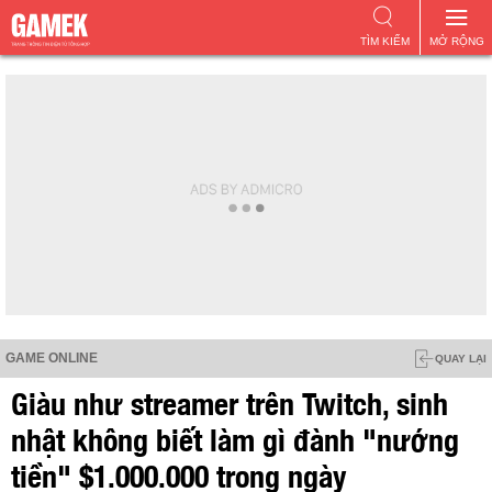
TÌM KIẾM
MỞ RỘNG
GAME ONLINE
QUAY LẠI
Giàu như streamer trên Twitch, sinh
nhật không biết làm gì đành "nướng
tiền" $1.000.000 trong ngày