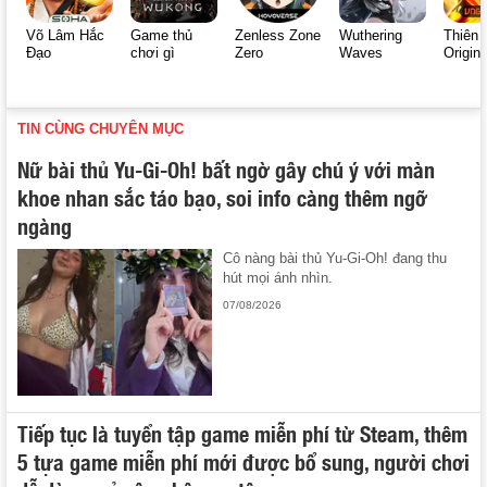
Võ Lâm Hắc
Game thủ
Zenless Zone
Wuthering
Thiên 
Đạo
chơi gì
Zero
Waves
Origin
TIN CÙNG CHUYÊN MỤC
Nữ bài thủ Yu-Gi-Oh! bất ngờ gây chú ý với màn
khoe nhan sắc táo bạo, soi info càng thêm ngỡ
ngàng
Cô nàng bài thủ Yu-Gi-Oh! đang thu
hút mọi ánh nhìn.
07/08/2026
Tiếp tục là tuyển tập game miễn phí từ Steam, thêm
5 tựa game miễn phí mới được bổ sung, người chơi