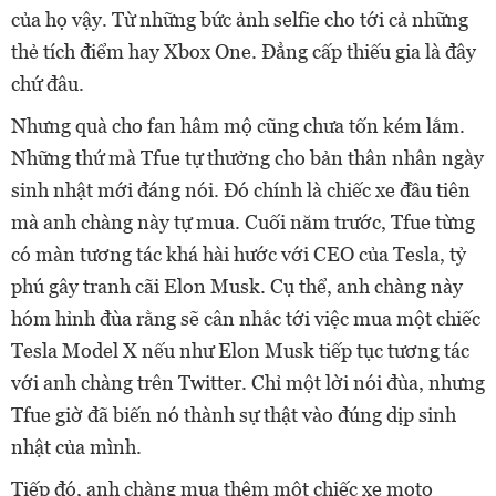
của họ vậy. Từ những bức ảnh selfie cho tới cả những
thẻ tích điểm hay Xbox One. Đẳng cấp thiếu gia là đây
chứ đâu.
Nhưng quà cho fan hâm mộ cũng chưa tốn kém lắm.
Những thứ mà Tfue tự thưởng cho bản thân nhân ngày
sinh nhật mới đáng nói. Đó chính là chiếc xe đầu tiên
mà anh chàng này tự mua. Cuối năm trước, Tfue từng
có màn tương tác khá hài hước với CEO của Tesla, tỷ
phú gây tranh cãi Elon Musk. Cụ thể, anh chàng này
hóm hỉnh đùa rằng sẽ cân nhắc tới việc mua một chiếc
Tesla Model X nếu như Elon Musk tiếp tục tương tác
với anh chàng trên Twitter. Chỉ một lời nói đùa, nhưng
Tfue giờ đã biến nó thành sự thật vào đúng dịp sinh
nhật của mình.
Tiếp đó, anh chàng mua thêm một chiếc xe moto