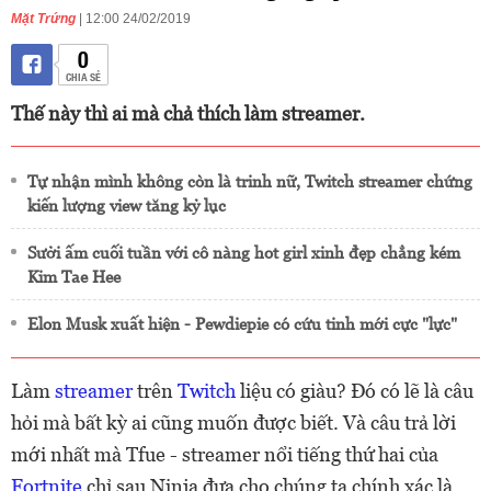
Mặt Trứng
| 12:00 24/02/2019
0
CHIA SẺ
Thế này thì ai mà chả thích làm streamer.
Tự nhận mình không còn là trinh nữ, Twitch streamer chứng
kiến lượng view tăng kỷ lục
Sưởi ấm cuối tuần với cô nàng hot girl xinh đẹp chẳng kém
Kim Tae Hee
Elon Musk xuất hiện - Pewdiepie có cứu tinh mới cực "lực"
Làm
streamer
trên
Twitch
liệu có giàu? Đó có lẽ là câu
hỏi mà bất kỳ ai cũng muốn được biết. Và câu trả lời
mới nhất mà Tfue - streamer nổi tiếng thứ hai của
Fortnite
chỉ sau Ninja đưa cho chúng ta chính xác là