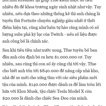
nhiều đủ để khoa trương ngày sinh nhật như vậy. Tuy
nhiên, nếu dựa theo những thống kê thì anh chàng là
tuyển thủ Fortnite chuyên nghiệp giàu nhất ở thời
điểm hiện tại, cũng như luôn tự hào rằng mình có số
lượng subs phá kỷ lục của Twitch - nếu số liệu được
anh công bố là chính xác.
Sau khi tiêu tiền như nước xong, Tfue tuyên bố ban
đầu anh còn định bỏ ra hơn $1.000.000 cơ. Tuy
nhiên, sau cùng thì con số ấy cũng chỉ tới vậy. Tfue
cho biết anh tốn tới $840.000 để nâng cấp nhà kho,
nhà để xe mới cho xứng tầm với các siêu phẩm mới
tậu của mình. $140.000 được dành ra để làm tròn lời
hứa với Elon Musk, tậu chiếc Tesla Model X còn
$20.000 là dành cho chiếc Sea-Doo của mình.