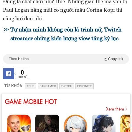
Đúng là chất chơi như Tfue. Nhưng giàu thế mà vẫn bị
Paul Logan nẫng mất cô người mẫu Corina Kopf thì
cũng hơi đen nhỉ.
Tự nhận mình không còn là trinh nữ, Twitch
streamer chứng kiến lượng view tăng kỷ lục
Theo
Helino
Copy link
0
CHIA SẺ
TỪ KHÓA
TFUE
STREAMER
TWITCH
FORTNITE
GAME MOBILE HOT
Xem thêm