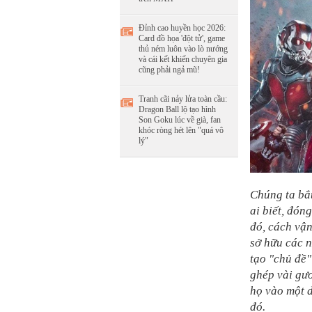
Đỉnh cao huyền học 2026:
Card đồ họa 'đột tử', game
thủ ném luôn vào lò nướng
và cái kết khiến chuyên gia
cũng phải ngả mũ!
Tranh cãi nảy lửa toàn cầu:
Dragon Ball lộ tạo hình
Son Goku lúc về già, fan
khóc ròng hét lên "quá vô
lý"
Chúng ta bắt
ai biết, đón
đó, cách vậ
sở hữu các n
tạo "chủ đề"
ghép vài gươ
họ vào một d
đó.