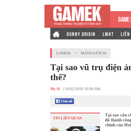
GAME 
GUNNY ORIGIN
LMHT
LIÊN
GAMEK
›
MANGA/FILM
Tại sao vũ trụ điện 
thế?
Mẹ Sề
|
10/02/2019 10:00 AM
Tại sao câu c
TIN LIÊN QUAN
đã thành côn
chính của Ho