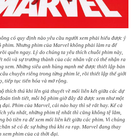
hông có quy định nào yêu cầu người xem phải hiểu được ý
ộ phim. Nhưng phim của Marvel không phải làm ra để
rồi quên ngay. Lý do chúng ta yêu thích chuỗi phim này,
kết nối và sự trưởng thành của các nhân vật có thể nhận ra
ng xem. Những siêu anh hùng mạnh mẽ được thiết lập bản
 câu chuyện riêng trong từng phim lẻ, rồi thiết lập thế giới
, tiếp tục tiến hóa và mở rộng.
 thích thú khi lên giả thuyết về mối liên kết giữa các dự
đoán tình tiết, mỗi bộ phim giờ đây đã được xem như một
g đại. Phim của Marvel, cái nào hay thì sẽ rất hay. Kể cả
ch yếu nhất, những phim tệ nhất thì cũng không tệ lắm,
g bỏ tiền ra để xem mối liên kết giữa các phim. Vì chúng
 chắn sẽ có đc sự hứng thú khi ra rạp. Marvel đang thay
n xem phim của cả thời đại.