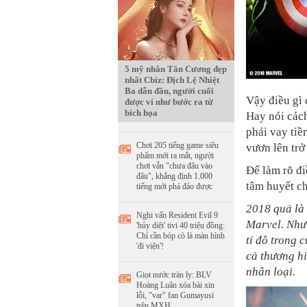
5 mỹ nhân Tân Cương đẹp
nhất Cbiz: Địch Lệ Nhiệt
Ba dẫn đầu, người cuối
Vậy điều gì 
được ví như bước ra từ
bích họa
Hay nói cách
phải vay ti
Chơi 205 tiếng game siêu
vươn lên trở
phẩm mới ra mắt, người
chơi vẫn "chưa đâu vào
Để làm rõ đi
đâu", khẳng định 1.000
tâm huyết ch
tiếng mới phá đảo được
2018 quả là
Nghi vấn Resident Evil 9
Marvel. Như 
'hủy diệt' tivi 40 triệu đồng:
Chỉ cần bóp cò là màn hình
tỉ đô trong 
'đi viện'!
cả thương hi
nhân loại.
Giọt nước tràn ly: BLV
Hoàng Luân xóa bài xin
lỗi, "var" fan Gumayusi
trên MXH