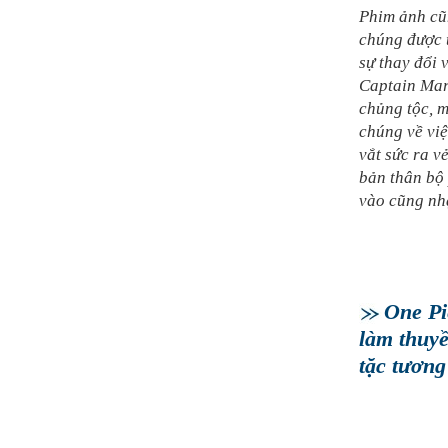
Phim ảnh cũn
chúng được t
sự thay đổi 
Captain Marv
chủng tộc, m
chúng về việ
vắt sức ra v
bản thân bộ 
vào cũng nh
One Pi
làm thuyề
tặc tương