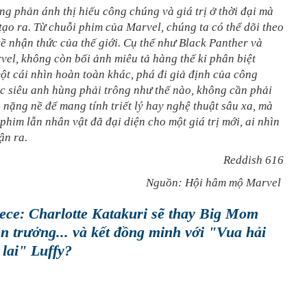
g phản ánh thị hiếu công chúng và giá trị ở thời đại mà
ạo ra. Từ chuỗi phim của Marvel, chúng ta có thể dõi theo
về nhận thức của thế giới. Cụ thể như Black Panther và
el, không còn bối ảnh miêu tả hàng thế kỉ phân biệt
ột cái nhìn hoàn toàn khác, phá đi giả định của công
c siêu anh hùng phải trông như thế nào, không cần phải
ẻ nặng nề để mang tính triết lý hay nghệ thuật sâu xa, mà
phim lẫn nhân vật đã đại diện cho một giá trị mới, ai nhìn
ận ra.
Reddish 616
Nguồn: Hội hâm mộ Marvel
ece: Charlotte Katakuri sẽ thay Big Mom
n trưởng... và kết đồng minh với "Vua hải
 lai" Luffy?