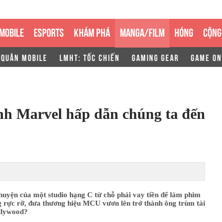
MOBILE
ESPORTS
KHÁM PHÁ
MANGA/FILM
HÓNG
CỘNG
 QUÂN MOBILE
LMHT: TỐC CHIẾN
GAMING GEAR
GAME ON
ảnh Marvel hấp dẫn chúng ta đến
huyện của một studio hạng C từ chỗ phải vay tiền để làm phim
g rực rỡ, đưa thương hiệu MCU vươn lên trở thành ông trùm tài
llywood?