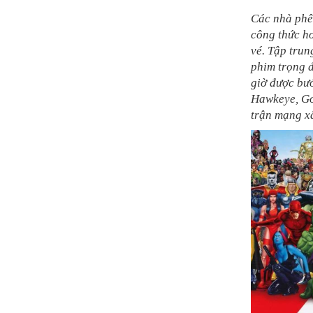
Các nhà phê 
công thức ho
vé. Tập trun
phim trọng 
giờ được bư
Hawkeye, Go
trận mạng xã