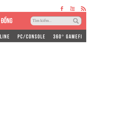
 ĐỒNG
LINE
PC/CONSOLE
360° GAMEFI