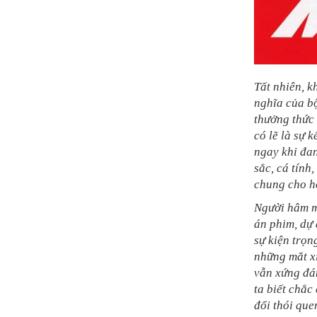
Tất nhiên, k
nghĩa của b
thưởng thức 
có lẽ là sự 
ngay khi đa
sắc, cá tính,
chung cho họ
Người hâm mộ
án phim, dự 
sự kiện trọn
những mắt xí
vẫn xứng đán
ta biết chắc
đổi thói que