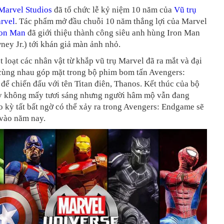
Marvel Studios
đã tổ chức lễ kỷ niệm 10 năm của
Vũ trụ
rvel
. Tác phẩm mở đầu chuỗi 10 năm thắng lợi của Marvel
ron Man
đã giới thiệu thành công siêu anh hùng Iron Man
ey Jr.) tới khán giả màn ảnh nhỏ.
t loạt các nhân vật từ khắp vũ trụ Marvel đã ra mắt và đại
 cùng nhau góp mặt trong bộ phim bom tấn Avengers:
 để chiến đấu với tên Titan điên, Thanos. Kết thúc của bộ
y không mấy tươi sáng nhưng người hâm mộ vẫn đang
o kỳ tất bất ngờ có thể xảy ra trong Avengers: Endgame sẽ
 vào năm nay.