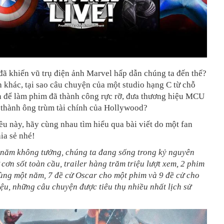
đã khiến vũ trụ điện ảnh Marvel hấp dẫn chúng ta đến thế?
 khác, tại sao câu chuyện của một studio hạng C từ chỗ
ền để làm phim đã thành công rực rỡ, đưa thương hiệu MCU
 thành ông trùm tài chính của Hollywood?
ều này, hãy cùng nhau tìm hiểu qua bài viết do một fan
ia sẻ nhé!
 năm không tưởng, chúng ta đang sống trong kỷ nguyên
cơn sốt toàn cầu, trailer hàng trăm triệu lượt xem, 2 phim
cùng một năm, 7 đề cử Oscar cho một phim và 9 đề cử cho
ệu, những câu chuyện được tiêu thụ nhiều nhất lịch sử