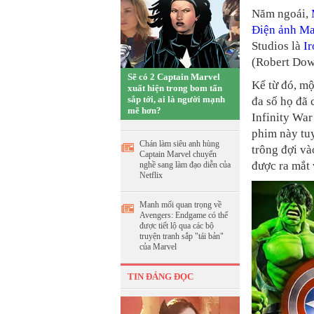
Năm ngoái,
Điện ảnh Ma
Studios là
I
(Robert Down
Sẽ có 2 Captain Marvel
Kể từ đó, mộ
xuất hiện trong bom tấn
sắp tới, ai là người mạnh
đa số họ đã
mẽ hơn?
Infinity War
phim này tu
Chán làm siêu anh hùng
trông đợi và
Captain Marvel chuyển
được ra mắt
nghề sang làm đạo diễn của
Netflix
Manh mối quan trọng về
Avengers: Endgame có thể
được tiết lộ qua các bộ
truyện tranh sắp "tái bản"
của Marvel
TIN ĐÁNG ĐỌC