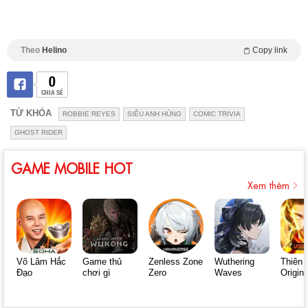
Theo
Helino
Copy link
0
CHIA SẺ
TỪ KHÓA
ROBBIE REYES
SIÊU ANH HÙNG
COMIC TRIVIA
GHOST RIDER
GAME MOBILE HOT
Xem thêm
Võ Lâm Hắc
Game thủ
Zenless Zone
Wuthering
Thiên 
Đạo
chơi gì
Zero
Waves
Origin