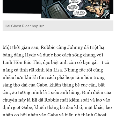
Hai Ghost Rider hợp lực
Một thời gian sau, Robbie cùng Johnny đã triệt hạ
băng đảng Hyde và được học cách sống chung với
Linh Hồn Báo Thù, đặc biệt anh còn có bạn gái - 1 cô
nàng cá tính rất xinh tên Lisa. Nhưng rắc rối cũng
nhiều hơn khi Eli tìm cách phá hoại tâm hồn trong
sáng thơ dại của Gabe, khiến thằng bé cục cằn, bất
cần, ảo tưởng mình là 1 siêu anh hùng. Đỉnh điểm của
chuyện này là Eli đã Robbie mất kiểm soát và lao vào
định giết Gabe, khiến thằng bé đau khổ; mặt khác, lão
nhân cơ hội nhập vào Gabe và biến nó thành Ghost