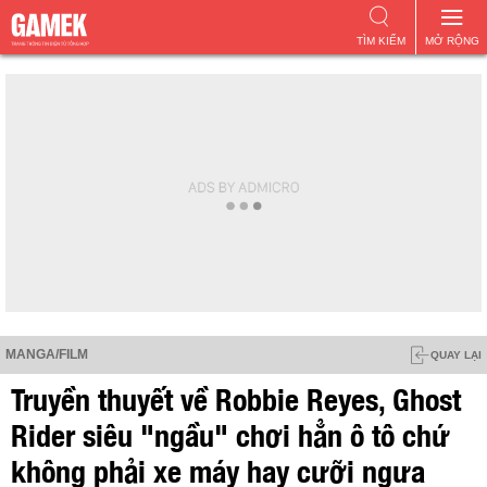
TÌM KIẾM
MỞ RỘNG
MANGA/FILM
QUAY LẠI
Truyền thuyết về Robbie Reyes, Ghost
Rider siêu "ngầu" chơi hẳn ô tô chứ
không phải xe máy hay cưỡi ngựa