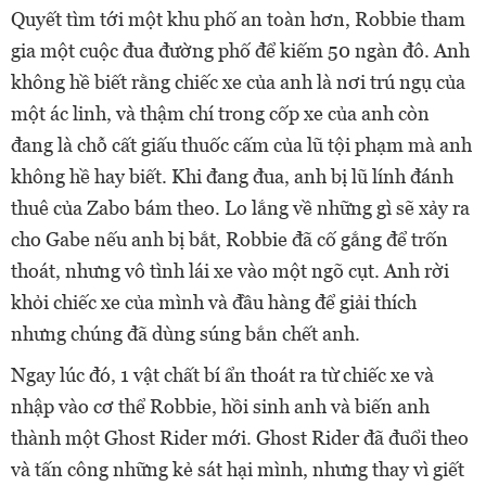
Quyết tìm tới một khu phố an toàn hơn, Robbie tham
gia một cuộc đua đường phố để kiếm 50 ngàn đô. Anh
không hề biết rằng chiếc xe của anh là nơi trú ngụ của
một ác linh, và thậm chí trong cốp xe của anh còn
đang là chỗ cất giấu thuốc cấm của lũ tội phạm mà anh
không hề hay biết. Khi đang đua, anh bị lũ lính đánh
thuê của Zabo bám theo. Lo lắng về những gì sẽ xảy ra
cho Gabe nếu anh bị bắt, Robbie đã cố gắng để trốn
thoát, nhưng vô tình lái xe vào một ngõ cụt. Anh rời
khỏi chiếc xe của mình và đầu hàng để giải thích
nhưng chúng đã dùng súng bắn chết anh.
Ngay lúc đó, 1 vật chất bí ẩn thoát ra từ chiếc xe và
nhập vào cơ thể Robbie, hồi sinh anh và biến anh
thành một Ghost Rider mới. Ghost Rider đã đuổi theo
và tấn công những kẻ sát hại mình, nhưng thay vì giết