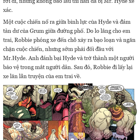
rời đi, nhưng không bao lâu thì hắn đã bị Mr. Hyde xé
xác.
Một cuộc chiến nổ ra giữa binh lực của Hyde và đám
tàn dư của Grum giữa đường phố. Do lo lắng cho em
trai, Robbie phóng xe đến chỗ xảy ra bạo loạn và ngăn
chặn cuộc chiến, nhưng sớm phải đối đầu với
Mr.Hyde. Anh đánh bại Hyde và trở thành một người
bảo vệ trong mắt người dân. Sau đó, Robbie đi lấy lại
xe lăn lẫn truyện của em trai về.