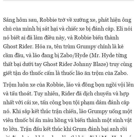
Sáng hôm sau, Robbie trở về xưởng xe, phát hiện ông
chủ của mình bị sát hại và chiếc xe bị đánh cắp. Eli nói
nó biết ai đã làm điều này, và Robbie biến thành
Ghost Rider. Hóa ra, tên trùm Grumpy chính là kẻ
cầm đầu, và lão đang bị Zabo/Hyde (Mr. Hyde từng
thất bại dưới tay Ghost Rider Johnny Blaze) truy cùng
giết tận do thuốc cấm là thuốc lão ăn trộm của Zabo.
Trộm luôn xe của Robbie, lão và đồng bọn ngồi vội lên
và tẩu thoát. Tuy nhiên, Rider đã dịch chuyển và hợp
nhất với cái xe, tấn công bọn tội phạm dám đánh cắp
nó. Khi sắp kết thúc trận chiến, lão Grumpy uống một
viên thuốc bí ẩn màu hồng và biến thành một sinh vật
to lớn. Trận đấu kết thúc khi Grum đánh bại anh rồi