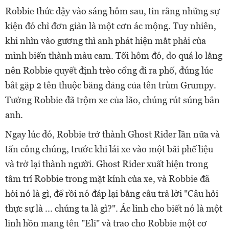
Robbie thức dậy vào sáng hôm sau, tin rằng những sự
kiện đó chỉ đơn giản là một cơn ác mộng. Tuy nhiên,
khi nhìn vào gương thì anh phát hiện mắt phải của
mình biến thành màu cam. Tối hôm đó, do quá lo lắng
nên Robbie quyết định trèo cổng đi ra phố, đúng lúc
bắt gặp 2 tên thuộc băng đảng của tên trùm Grumpy.
Tưởng Robbie đã trộm xe của lão, chúng rút súng bắn
anh.
Ngay lúc đó, Robbie trở thành Ghost Rider lần nữa và
tấn công chúng, trước khi lái xe vào một bãi phế liệu
và trở lại thành người. Ghost Rider xuất hiện trong
tâm trí Robbie trong mặt kính của xe, và Robbie đã
hỏi nó là gì, để rồi nó đáp lại bằng câu trả lời "Câu hỏi
thực sự là ... chúng ta là gì?". Ác linh cho biết nó là một
linh hồn mang tên "Eli" và trao cho Robbie một cơ