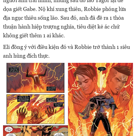
người anh trai mình, nhưng sau đó lão Yagor lại đe
dọa giết Gabe. Nộ khí xung thiên, Robbie phóng lửa
địa ngục thiêu sống lão. Sau đó, anh đã đề ra 1 thỏa
thuận hành hiệp trượng nghĩa, tiêu diệt kẻ ác chứ
không giết thêm 1 ai khác.
Eli đồng ý với điều kiện đó và Robbie trở thành 1 siêu
anh hùng đích thực.