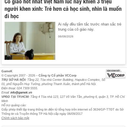
Cô giáo hot nhất Việt Nam lúc này khiến 3 triệu
người khen xinh: Trẻ hơn cả học sinh, nhìn là muốn
đi học
Ai nấy đều tấm tắc trước nhan sắc trẻ
trung của cô giáo này.
06/08/2026
GameK
© Copyright 2007 - 2026 –
Công ty Cổ phần VCCorp
TRỤ SỞ HÀ NỘI:
Tầng 22, Tòa nhà Center Building, Hapulico Complex, Số
01, phố Nguyễn Huy Tưởng, phường Thanh Xuân, thành phố Hà Nội.
Điện thoại: 024 7309 5555.
Email:
info@gamek.vn
VPĐD TẠI TP.HCM:
Tầng 4 Tòa nhà 123, 127 Võ Văn Tần, phường 6, quận 3, TP. Hồ Chí
Minh
Hỗ trợ quảng cáo:
Giấy phép thiết lập trang thông tin điện tử tổng hợp trên internet số 3634/GP-TTĐT do Sở
Thông tin và Truyền thông TP Hà Nội cấp ngày 06/09/2017
Chính sách bảo mật