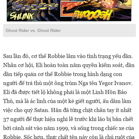
Ghost Rider vs. Ghost Rider
Sau lần đó, cơ thể Robbie lâm vào tình trạng yếu dần.
Nhân cơ hội, Eli hoàn toàn nắm quyền kiểm soát, dần
dần tiếp quản cơ thể Robbie trong hình dạng con
người để trả thù một ông trùm Nga tên Yegor Ivanov.
Eli đã được tiết lộ không phải là một Linh Hồn Báo
Thù, mà là ác linh của một kẻ giết người, ấu dâm làm
việc cho quỷ Satan. Hắn đã từng chặt chân tay ít nhất
37 người để thực hiện nghi lễ trước khi lão bị bắn chết
bởi cảnh sát vào năm 1999, và sống trong chiếc xe của
Robbie. Sốc hơn, thực chất tên này còn là chú ruột của