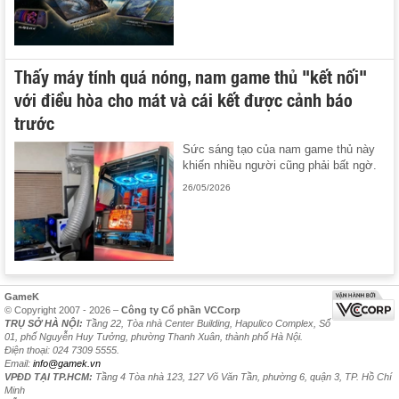
Thấy máy tính quá nóng, nam game thủ "kết nối"
với điều hòa cho mát và cái kết được cảnh báo
trước
Sức sáng tạo của nam game thủ này
khiến nhiều người cũng phải bất ngờ.
26/05/2026
GameK
© Copyright 2007 - 2026 –
Công ty Cổ phần VCCorp
TRỤ SỞ HÀ NỘI:
Tầng 22, Tòa nhà Center Building, Hapulico Complex, Số
01, phố Nguyễn Huy Tưởng, phường Thanh Xuân, thành phố Hà Nội.
Điện thoại: 024 7309 5555.
Email:
info@gamek.vn
VPĐD TẠI TP.HCM:
Tầng 4 Tòa nhà 123, 127 Võ Văn Tần, phường 6, quận 3, TP. Hồ Chí
Minh