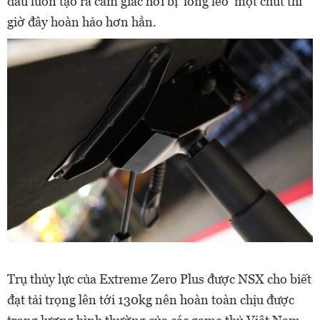
đầu luôn tạo ra cảm giác hơi bị 'lỏng lẻo' một chút thì
giờ đây hoàn hảo hơn hẳn.
Trụ thủy lực của Extreme Zero Plus được NSX cho biết
đạt tải trọng lên tới 130kg nên hoàn toàn chịu được