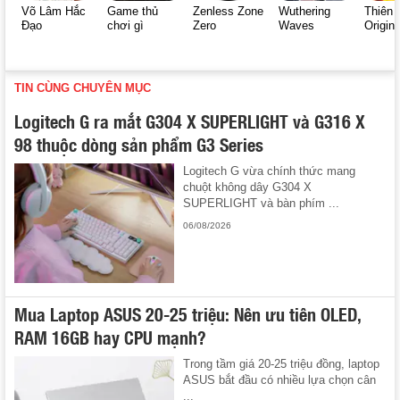
Võ Lâm Hắc
Game thủ
Zenless Zone
Wuthering
Thiên 
Đạo
chơi gì
Zero
Waves
Origin
TIN CÙNG CHUYÊN MỤC
Logitech G ra mắt G304 X SUPERLIGHT và G316 X
98 thuộc dòng sản phẩm G3 Series
Logitech G vừa chính thức mang
chuột không dây G304 X
SUPERLIGHT và bàn phím ...
06/08/2026
Mua Laptop ASUS 20-25 triệu: Nên ưu tiên OLED,
RAM 16GB hay CPU mạnh?
Trong tầm giá 20-25 triệu đồng, laptop
ASUS bắt đầu có nhiều lựa chọn cân
...