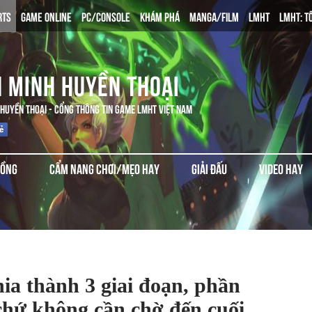
RTS
GAME ONLINE
PC/CONSOLE
KHÁM PHÁ
MANGA/FILM
LMHT
LMHT: T
N MINH HUYỀN THOẠI
 HUYỀN THOẠI - CỔNG THÔNG TIN GAME LMHT VIỆT NAM
ĐỒNG
CẨM NANG CHƠI/MẸO HAY
GIẢI ĐẤU
VIDEO HAY
ia thành 3 giai đoạn, phần
chứ không cần chờ đến cuối