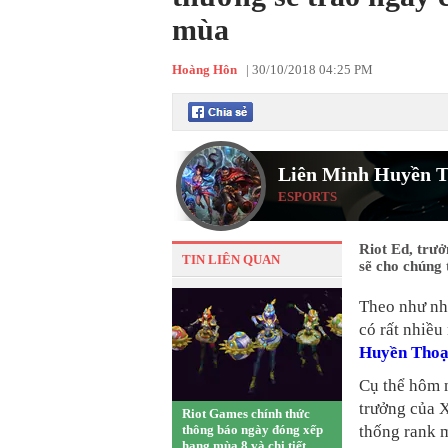
mùa
Hoàng Hôn
|
30/10/2018 04:25 PM
Liên Minh Huyền T
ESPORTS
Riot Ed, trưở
TIN LIÊN QUAN
sẽ cho chúng 
Theo như nhữ
có rất nhiều
Huyền Thoạ
Cụ thể hôm n
trưởng của X
Riot Games chính thức
thông báo ngày đóng xếp
thống rank 
hạng mùa 8 và chi tiết