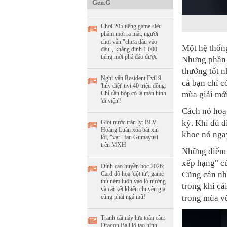
Gen.G
Chơi 205 tiếng game siêu
phẩm mới ra mắt, người
chơi vẫn "chưa đâu vào
Một hệ thốn
đâu", khẳng định 1.000
tiếng mới phá đảo được
Nhưng phần 
thưởng tốt n
Nghi vấn Resident Evil 9
cả bạn chỉ c
'hủy diệt' tivi 40 triệu đồng:
Chỉ cần bóp cò là màn hình
mùa giải mới
'đi viện'!
Cách nó hoạ
kỳ. Khi đủ đ
Giọt nước tràn ly: BLV
Hoàng Luân xóa bài xin
khoe nó nga
lỗi, "var" fan Gumayusi
trên MXH
Những điểm 
xếp hạng" c
Đỉnh cao huyền học 2026:
Cũng cần nhắ
Card đồ họa 'đột tử', game
thủ ném luôn vào lò nướng
trong khi cá
và cái kết khiến chuyên gia
cũng phải ngả mũ!
trong mùa vừ
Tranh cãi nảy lửa toàn cầu:
Dragon Ball lộ tạo hình