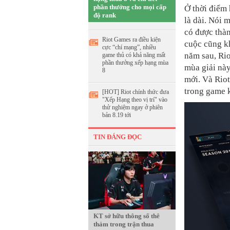
phần thưởng cho mọi cấp
Ở thời điểm 
độ rank
là dài. Nói 
có được thàn
Riot Games ra điều kiện
cuộc cũng kh
cực “chí mạng”, nhiều
năm sau, Rio
game thủ có khả năng mất
phần thưởng xếp hạng mùa
mùa giải này
8
mới. Và Rio
trong game k
[HOT] Riot chính thức đưa
"Xếp Hạng theo vị trí" vào
thử nghiệm ngay ở phiên
bản 8.19 tới
TIN ĐÁNG ĐỌC
KT sở hữu thông số thê
thảm trong trận thua