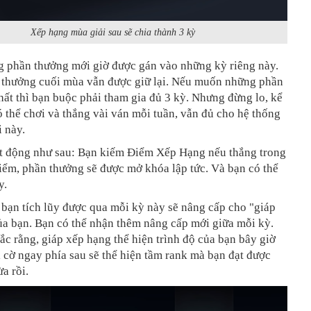
Xếp hạng mùa giải sau sẽ chia thành 3 kỳ
g phần thưởng mới giờ được gán vào những kỳ riêng này.
thưởng cuối mùa vẫn được giữ lại. Nếu muốn những phần
hất thì bạn buộc phải tham gia đủ 3 kỳ. Nhưng đừng lo, kể
ó thể chơi và thắng vài ván mỗi tuần, vẫn đủ cho hệ thống
 này.
t động như sau: Bạn kiếm Điểm Xếp Hạng nếu thắng trong
iểm, phần thưởng sẽ được mở khóa lập tức. Và bạn có thể
y.
bạn tích lũy được qua mỗi kỳ này sẽ nâng cấp cho "giáp
ủa bạn. Bạn có thể nhận thêm nâng cấp mới giữa mỗi kỳ.
c rằng, giáp xếp hạng thể hiện trình độ của bạn bây giờ
i cờ ngay phía sau sẽ thể hiện tầm rank mà bạn đạt được
a rồi.