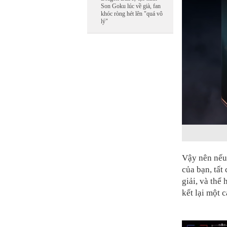
Son Goku lúc về già, fan
khóc ròng hét lên "quá vô
lý"
Vậy nên nếu 
của bạn, tấ
giải, và thể
kết lại một 