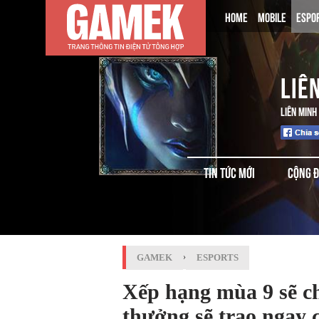
HOME
MOBILE
ESPO
LIÊ
LIÊN MINH
TIN TỨC MỚI
CỘNG 
GAMEK
›
ESPORTS
Xếp hạng mùa 9 sẽ ch
thưởng sẽ trao ngay 