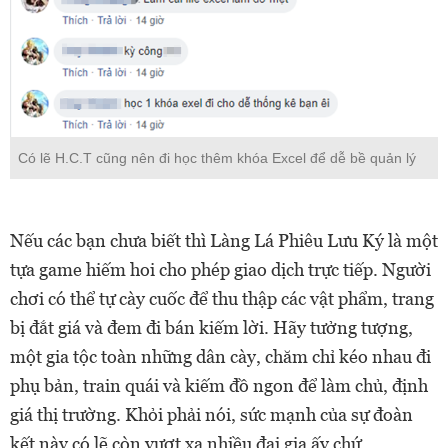
Có lẽ H.C.T cũng nên đi học thêm khóa Excel để dễ bề quản lý
Nếu các bạn chưa biết thì Làng Lá Phiêu Lưu Ký là một
tựa game hiếm hoi cho phép giao dịch trực tiếp. Người
chơi có thể tự cày cuốc để thu thập các vật phẩm, trang
bị đắt giá và đem đi bán kiếm lời. Hãy tưởng tượng,
một gia tộc toàn những dân cày, chăm chỉ kéo nhau đi
phụ bản, train quái và kiếm đồ ngon để làm chủ, định
giá thị trường. Khỏi phải nói, sức mạnh của sự đoàn
kết này có lẽ còn vượt xa nhiều đại gia ấy chứ.