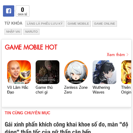
0
CHIA SẺ
TỪ KHÓA
LÀNG LÁ PHIÊU LƯU KÝ
GAME MOBILE
GAME ONLINE
NHẬP VAI
NARUTO
GAME MOBILE HOT
Xem thêm
Võ Lâm Hắc
Game thủ
Zenless Zone
Wuthering
Thiên 
Đạo
chơi gì
Zero
Waves
Origin
TIN CÙNG CHUYÊN MỤC
Gái xinh phấn khích công khai khoe số đo, màn "độ
dáng" thần tốc của nữ thần căn bếp