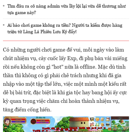
Tìm đâu ra cô nàng admin vừa lầy lội lại vừa dễ thương như
tựa game này?
Ai bảo chơi game không ra tiền? Người ta kiếm được hàng
triệu từ Làng Lá Phiêu Lưu Ký đấy!
Có những người chơi game để vui, mỗi ngày vào làm
chút nhiệm vụ, cày cuốc lấy Exp, đi phụ bản vài miếng
rồi nếu không còn gì "hot" nữa là offline. Mặc dù tinh
thần thì không có gì phải chê trách nhưng khi đã gia
nhập vào một tập thể lớn, việc một mình một kiểu rất
dễ bị bài trừ, đặc biệt là khi gia tộc hay bang hội ấy cực
kỳ quan trọng việc chăm chỉ hoàn thành nhiệm vụ,
tăng điểm cống hiến.