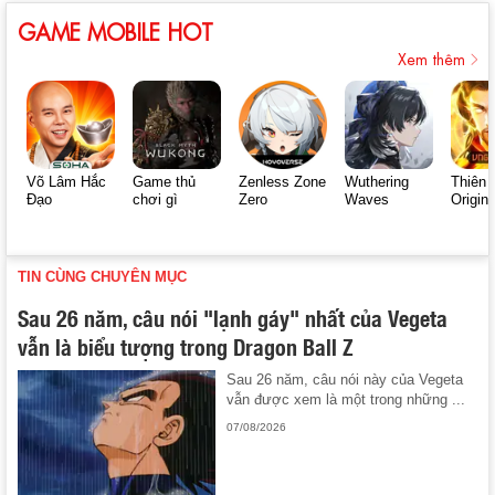
GAME MOBILE HOT
Xem thêm
Võ Lâm Hắc
Game thủ
Zenless Zone
Wuthering
Thiên 
Đạo
chơi gì
Zero
Waves
Origin
TIN CÙNG CHUYÊN MỤC
Sau 26 năm, câu nói "lạnh gáy" nhất của Vegeta
vẫn là biểu tượng trong Dragon Ball Z
Sau 26 năm, câu nói này của Vegeta
vẫn được xem là một trong những ...
07/08/2026