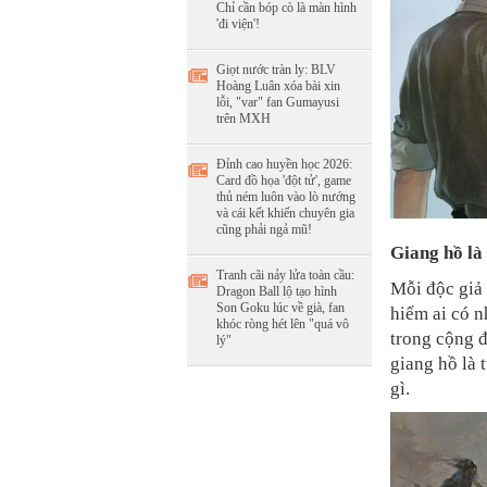
Chỉ cần bóp cò là màn hình
'đi viện'!
Giọt nước tràn ly: BLV
Hoàng Luân xóa bài xin
lỗi, "var" fan Gumayusi
trên MXH
Đỉnh cao huyền học 2026:
Card đồ họa 'đột tử', game
thủ ném luôn vào lò nướng
và cái kết khiến chuyên gia
cũng phải ngả mũ!
Giang hồ là
Tranh cãi nảy lửa toàn cầu:
Mỗi độc giả 
Dragon Ball lộ tạo hình
Son Goku lúc về già, fan
hiếm ai có 
khóc ròng hét lên "quá vô
trong cộng 
lý"
giang hồ là t
gì.