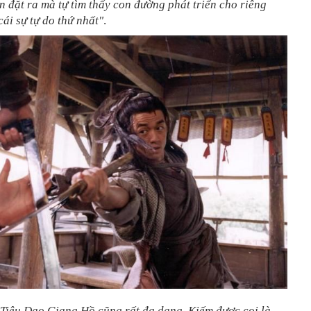
 đặt ra mà tự tìm thấy con đường phát triển cho riêng
cái sự tự do thứ nhất"
.
 Tiêu Dao Giang Hồ cũng rất đa dạng. Kiếm được coi là