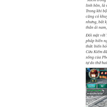
linh hồn, là
Trong khi bộ
cũng có khuy
nhưng, bất k
thân ái nam,
Đối mặt với 
pháp hiên ng
thức biến hó
Cửu Kiếm đã 
sống của Ph
tự do thứ ha