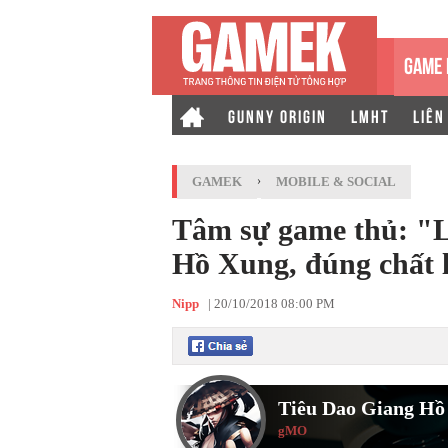
GAME 
GUNNY ORIGIN
LMHT
LIÊN
GAMEK
›
MOBILE & SOCIAL
Tâm sự game thủ: "
Hồ Xung, đúng chất l
Nipp
|
20/10/2018 08:00 PM
Tiêu Dao Giang Hồ
gMO