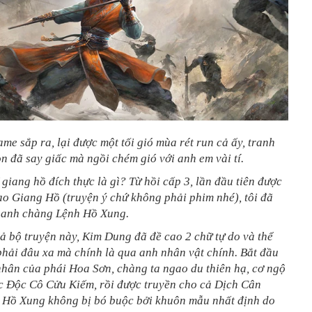
me sắp ra, lại được một tối gió mùa rét run cả ấy, tranh
on đã say giấc mà ngồi chém gió với anh em vài tí.
giang hồ đích thực là gì? Từ hồi cấp 3, lần đầu tiên được
o Giang Hồ (truyện ý chứ không phải phim nhé), tôi đã
h anh chàng Lệnh Hồ Xung.
cả bộ truyện này, Kim Dung đã đề cao 2 chữ tự do và thể
hải đâu xa mà chính là qua anh nhân vật chính. Bắt đầu
nhân của phái Hoa Sơn, chàng ta ngao du thiên hạ, cơ ngộ
ợc Độc Cô Cửu Kiếm, rồi được truyền cho cả Dịch Cân
Hồ Xung không bị bó buộc bởi khuôn mẫu nhất định do