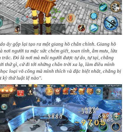
 do ấy gộp lại tạo ra một giang hồ chân chính. Giang hồ
à nơi người ta mặc sức chém giết, toan tính, âm mưu, lừa
 trắc. Đó là nơi mà mỗi người được tự do, tự tại, chẳng
i thứ gì, cứ đi tới những chân trời xa lạ, làm điều mình
ọc loại võ công mà mình thích và đặc biệt nhất, chẳng bị
t kỳ thứ luật lệ nào"
.