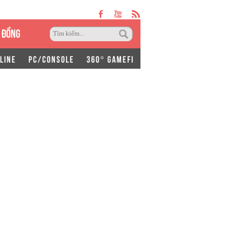
 ĐỒNG
LINE
PC/CONSOLE
360° GAMEFI