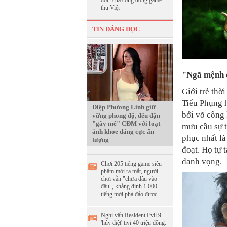
đợi" của cộng đồng game
thủ Việt
TIN ĐÁNG ĐỌC
"Ngã mệnh d
Giới trẻ th
Tiểu Phụng h
Diệp Phương Linh giữ
bởi võ công 
vững phong độ, đều đặn
"gây mê" CĐM với loạt
mưu cầu sự t
ảnh khoe dáng cực ấn
phục nhất l
tượng
đoạt. Họ tự 
danh vọng.
Chơi 205 tiếng game siêu
phẩm mới ra mắt, người
chơi vẫn "chưa đâu vào
đâu", khẳng định 1.000
tiếng mới phá đảo được
Nghi vấn Resident Evil 9
'hủy diệt' tivi 40 triệu đồng: