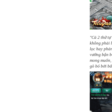
"Cả 2 thứ tự
không phải l
lọc hay phản
vướng bận bở
mong muốn, h
gò bó bởi bấ