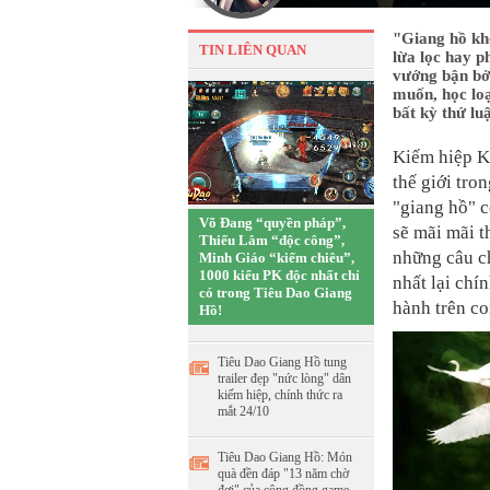
"Giang hồ khô
TIN LIÊN QUAN
lừa lọc hay p
vướng bận bởi
muốn, học loạ
bất kỳ thứ luậ
Kiếm hiệp K
thế giới tro
"giang hồ" c
Võ Đang “quyền pháp”,
sẽ mãi mãi t
Thiếu Lâm “độc công”,
những câu ch
Minh Giáo “kiếm chiêu”,
1000 kiểu PK độc nhất chỉ
nhất lại chí
có trong Tiêu Dao Giang
hành trên co
Hồ!
Tiêu Dao Giang Hồ tung
trailer đẹp "nức lòng" dân
kiếm hiệp, chính thức ra
mắt 24/10
Tiêu Dao Giang Hồ: Món
quà đền đáp "13 năm chờ