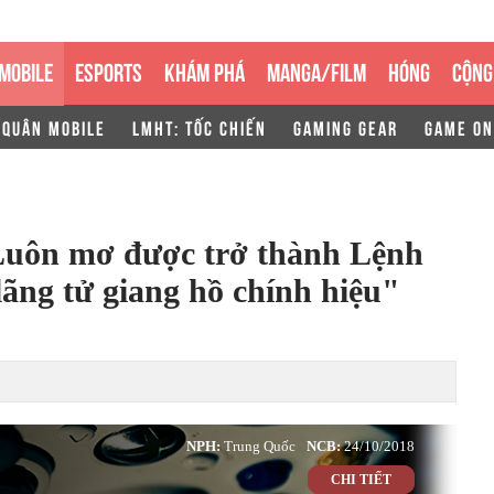
MOBILE
ESPORTS
KHÁM PHÁ
MANGA/FILM
HÓNG
CỘNG
 QUÂN MOBILE
LMHT: TỐC CHIẾN
GAMING GEAR
GAME ON
Luôn mơ được trở thành Lệnh
ãng tử giang hồ chính hiệu"
NPH:
Trung Quốc
NCB:
24/10/2018
CHI TIẾT