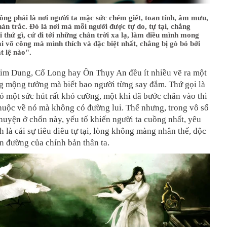
ng phải là nơi người ta mặc sức chém giết, toan tính, âm mưu,
hản trắc. Đó là nơi mà mỗi người được tự do, tự tại, chẳng
 thứ gì, cứ đi tới những chân trời xa lạ, làm điều mình mong
i võ công mà mình thích và đặc biệt nhất, chẳng bị gò bó bởi
t lệ nào".
im Dung, Cổ Long hay Ôn Thụy An đều ít nhiều vẽ ra một
ng mộng tưởng mà biết bao người từng say đắm. Thứ gọi là
ó một sức hút rất khó cưỡng, một khi đã bước chân vào thì
huộc về nó mà không có đường lui. Thế nhưng, trong vô số
uyện ở chốn này, yếu tố khiến người ta cuồng nhất, yêu
nh là cái sự tiêu diêu tự tại, lòng không màng nhân thế, độc
n đường của chính bản thân ta.