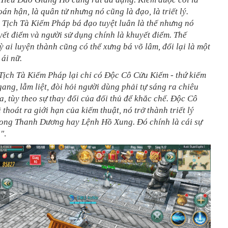
 oán hận, là quân tử nhưng nó cũng là đạo, là triết lý.
 Tịch Tà Kiếm Pháp bá đạo tuyệt luân là thế nhưng nó
ết điểm và người sử dụng chính là khuyết điểm. Thế
ỳ ai luyện thành cũng có thể xưng bá võ lâm, đổi lại là một
 ái nữ.
Tịch Tà Kiếm Pháp lại chỉ có Độc Cô Cửu Kiếm - thứ kiếm
ang, lẫm liệt, đòi hỏi người dùng phải tự sáng ra chiêu
a, tùy theo sự thay đổi của đối thủ để khắc chế. Độc Cô
thoát ra giới hạn của kiếm thuật, nó trở thành triết lý
ong Thanh Dương hay Lệnh Hồ Xung. Đó chính là cái sự
i"
.