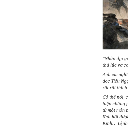
"Nhân dịp ga
thủ lúc vợ c
Anh em nghĩ 
đọc Tiếu Ngạ
rất rất thíc
Có thể nói, 
hiện chẳng p
từ một môn 
lĩnh hội đư
Kinh… Lệnh 