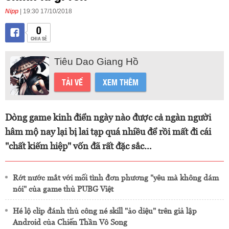
Nipp
| 19:30 17/10/2018
0
CHIA SẺ
Tiêu Dao Giang Hồ
TẢI VỀ
XEM THÊM
Dòng game kinh điển ngày nào được cả ngàn người
hâm mộ nay lại bị lai tạp quá nhiều để rồi mất đi cái
"chất kiếm hiệp" vốn đã rất đặc sắc…
Rớt nước mắt với mối tình đơn phương "yêu mà không dám
nói" của game thủ PUBG Việt
Hé lộ clip đánh thủ công né skill "ảo diệu" trên giả lập
Android của Chiến Thần Vô Song