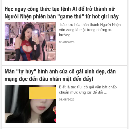
Học ngay công thức tạo lệnh AI để trở thành nữ
Người Nhện phiên bản "game thủ" từ hot girl này
Trào lưu hóa thân thành Người Nhện
vẫn đang là một trong những xu
hướng ...
08/08/2026
Màn "tự hủy" hình ảnh của cô gái xinh đẹp, dân
mạng đọc đến đâu nhăn mặt đến đấy!
Biết là tục tĩu, cô gái vẫn bất chấp
chuẩn mực ứng xử để đổi ...
08/08/2026