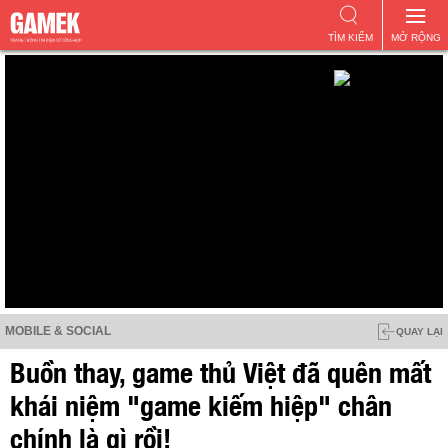
TÌM KIẾM
MỞ RỘNG
MOBILE & SOCIAL
QUAY LẠI
Buồn thay, game thủ Việt đã quên mất
khái niệm "game kiếm hiệp" chân
chính là gì rồi!