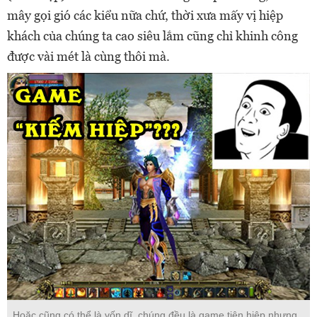
mây gọi gió các kiểu nữa chứ, thời xưa mấy vị hiệp
khách của chúng ta cao siêu lắm cũng chỉ khinh công
được vài mét là cùng thôi mà.
Hoặc cũng có thể là vốn dĩ, chúng đều là game tiên hiệp nhưng