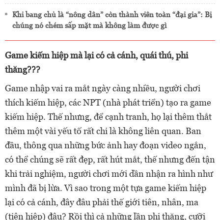
Khi bang chủ là “nông dân” còn thành viên toàn “đại gia”: Bị
chúng nó chém sấp mặt mà không làm được gì
Game kiếm hiệp mà lại có cả cánh, quái thú, phi
thăng???
Game nhập vai ra mắt ngày càng nhiều, người chơi
thích kiếm hiệp, các NPT (nhà phát triển) tạo ra game
kiếm hiệp. Thế nhưng, để cạnh tranh, họ lại thêm thắt
thêm một vài yếu tố rất chi là không liên quan. Ban
đầu, thông qua những bức ảnh hay đoạn video ngắn,
có thể chúng sẽ rất đẹp, rất hút mắt, thế nhưng đến tận
khi trải nghiệm, người chơi mới dần nhận ra hình như
mình đã bị lừa. Vì sao trong một tựa game kiếm hiệp
lại có cả cánh, đây đâu phải thế giới tiên, nhân, ma
(tiên hiệp) đâu? Rồi thì cả những lần phi thăng, cưỡi