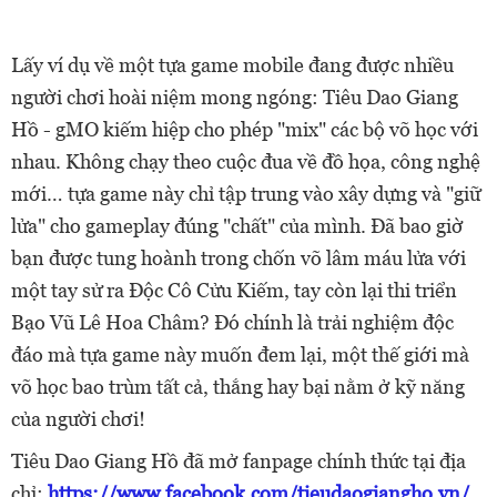
Lấy ví dụ về một tựa game mobile đang được nhiều
người chơi hoài niệm mong ngóng: Tiêu Dao Giang
Hồ - gMO kiếm hiệp cho phép "mix" các bộ võ học với
nhau. Không chạy theo cuộc đua về đồ họa, công nghệ
mới… tựa game này chỉ tập trung vào xây dựng và "giữ
lửa" cho gameplay đúng "chất" của mình. Đã bao giờ
bạn được tung hoành trong chốn võ lâm máu lửa với
một tay sử ra Độc Cô Cửu Kiếm, tay còn lại thi triển
Bạo Vũ Lê Hoa Châm? Đó chính là trải nghiệm độc
đáo mà tựa game này muốn đem lại, một thế giới mà
võ học bao trùm tất cả, thắng hay bại nằm ở kỹ năng
của người chơi!
Tiêu Dao Giang Hồ đã mở fanpage chính thức tại địa
chỉ:
https://www.facebook.com/tieudaogiangho.vn/