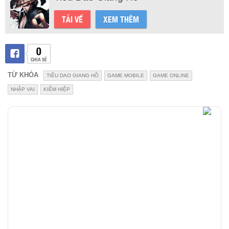
TẢI VỀ
XEM THÊM
0
CHIA SẺ
TỪ KHÓA
TIÊU DAO GIANG HỒ
GAME MOBILE
GAME ONLINE
NHẬP VAI
KIẾM HIỆP