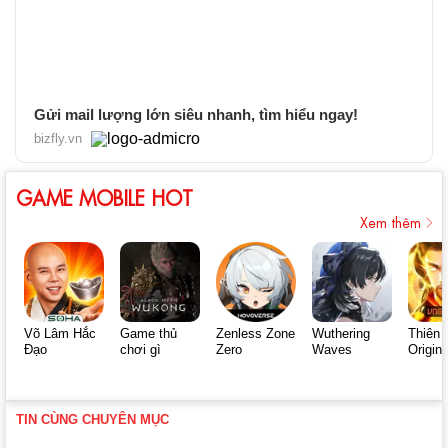
Gửi mail lượng lớn siêu nhanh, tìm hiểu ngay!
bizfly.vn
GAME MOBILE HOT
Xem thêm
Võ Lâm Hắc
Game thủ
Zenless Zone
Wuthering
Thiên 
Đạo
chơi gì
Zero
Waves
Origin
TIN CÙNG CHUYÊN MỤC