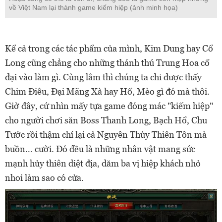
về Việt Nam lại thành game kiếm hiệp (ảnh minh họa)
Kể cả trong các tác phẩm của mình, Kim Dung hay Cổ
Long cũng chẳng cho những thánh thú Trung Hoa cổ
đại vào làm gì. Cùng lắm thì chúng ta chỉ được thấy
Chim Điêu, Đại Mãng Xà hay Hổ, Mèo gì đó mà thôi.
Giờ đây, cứ nhìn mấy tựa game đóng mác "kiếm hiệp"
cho người chơi săn Boss Thanh Long, Bạch Hổ, Chu
Tước rồi thậm chí lại cả Nguyên Thủy Thiên Tôn mà
buồn… cười. Đó đều là những nhân vật mang sức
mạnh hủy thiên diệt địa, dăm ba vị hiệp khách nhỏ
nhoi làm sao có cửa.