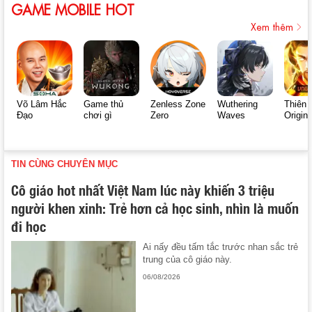
GAME MOBILE HOT
Xem thêm
Võ Lâm Hắc
Game thủ
Zenless Zone
Wuthering
Thiên 
Đạo
chơi gì
Zero
Waves
Origin
TIN CÙNG CHUYÊN MỤC
Cô giáo hot nhất Việt Nam lúc này khiến 3 triệu
người khen xinh: Trẻ hơn cả học sinh, nhìn là muốn
đi học
Ai nấy đều tấm tắc trước nhan sắc trẻ
trung của cô giáo này.
06/08/2026