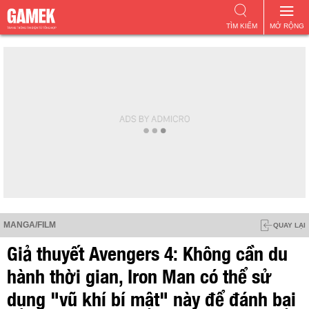
TÌM KIẾM
MỞ RỘNG
MANGA/FILM
QUAY LẠI
Giả thuyết Avengers 4: Không cần du
hành thời gian, Iron Man có thể sử
dụng "vũ khí bí mật" này để đánh bại