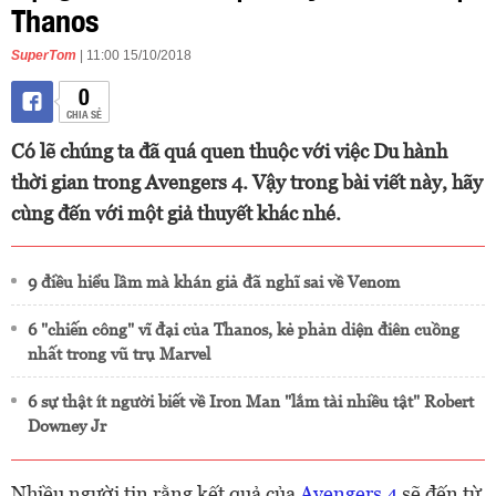
Thanos
SuperTom
| 11:00 15/10/2018
0
CHIA SẺ
Có lẽ chúng ta đã quá quen thuộc với việc Du hành
thời gian trong Avengers 4. Vậy trong bài viết này, hãy
cùng đến với một giả thuyết khác nhé.
9 điều hiểu lầm mà khán giả đã nghĩ sai về Venom
6 "chiến công" vĩ đại của Thanos, kẻ phản diện điên cuồng
nhất trong vũ trụ Marvel
6 sự thật ít người biết về Iron Man "lắm tài nhiều tật" Robert
Downey Jr
Nhiều người tin rằng kết quả của
Avengers 4
sẽ đến từ