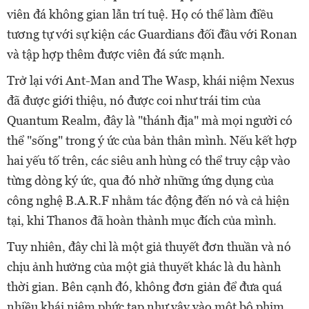
viên đá không gian lẫn trí tuệ. Họ có thể làm điều
tương tự với sự kiện các Guardians đối đầu với Ronan
và tập hợp thêm được viên đá sức mạnh.
Trở lại với Ant-Man and The Wasp, khái niệm Nexus
đã được giới thiệu, nó được coi như trái tim của
Quantum Realm, đây là "thánh địa" mà mọi người có
thể "sống" trong ý ức của bản thân mình. Nếu kết hợp
hai yếu tố trên, các siêu anh hùng có thể truy cập vào
từng dòng ký ức, qua đó nhờ những ứng dụng của
công nghệ B.A.R.F nhằm tác động đến nó và cả hiện
tại, khi Thanos đã hoàn thành mục đích của mình.
Tuy nhiên, đây chỉ là một giả thuyết đơn thuần và nó
chịu ảnh hưởng của một giả thuyết khác là du hành
thời gian. Bên cạnh đó, không đơn giản để đưa quá
nhiều khái niệm phức tạp như vậy vào một bộ phim