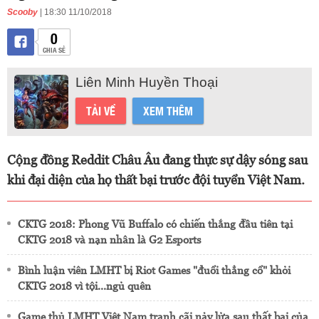
Scooby
| 18:30 11/10/2018
0
CHIA SẺ
Liên Minh Huyền Thoại
TẢI VỀ
XEM THÊM
Cộng đồng Reddit Châu Âu đang thực sự dậy sóng sau
khi đại diện của họ thất bại trước đội tuyển Việt Nam.
CKTG 2018: Phong Vũ Buffalo có chiến thắng đầu tiên tại
CKTG 2018 và nạn nhân là G2 Esports
Bình luận viên LMHT bị Riot Games "đuổi thẳng cổ" khỏi
CKTG 2018 vì tội...ngủ quên
Game thủ LMHT Việt Nam tranh cãi nảy lửa sau thất bại của