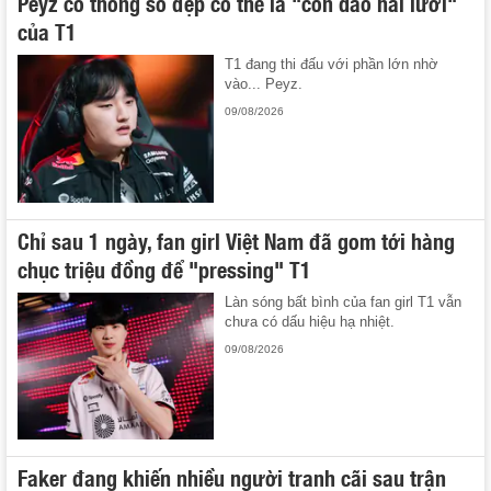
Peyz có thông số đẹp có thể là "con dao hai lưỡi"
của T1
T1 đang thi đấu với phần lớn nhờ
vào... Peyz.
09/08/2026
Chỉ sau 1 ngày, fan girl Việt Nam đã gom tới hàng
chục triệu đồng để "pressing" T1
Làn sóng bất bình của fan girl T1 vẫn
chưa có dấu hiệu hạ nhiệt.
09/08/2026
Faker đang khiến nhiều người tranh cãi sau trận