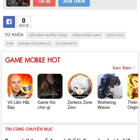
TẢI VỀ
XEM THÊM
0
CHIA SẺ
TỪ KHÓA
LIÊN MINH HUYỀN THOẠI
CỘNG ĐỒNG LMHT
CKTG 2018
PVB
PHONG VŨ BUFFALO
G2 ESPORTS
GAME MOBILE HOT
Xem thêm
Võ Lâm Hắc
Game thủ
Zenless Zone
Wuthering
Thiên 
Đạo
chơi gì
Zero
Waves
Origin
TIN CÙNG CHUYÊN MỤC