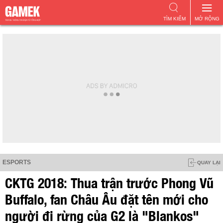
TÌM KIẾM
MỞ RỘNG
ESPORTS
QUAY LẠI
CKTG 2018: Thua trận trước Phong Vũ
Buffalo, fan Châu Âu đặt tên mới cho
người đi rừng của G2 là "Blankos"