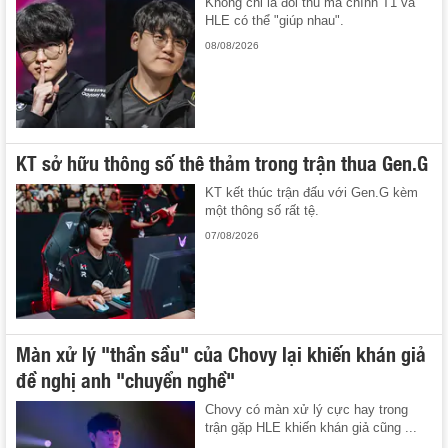
Không chỉ là đối thủ mà chính T1 và
HLE có thể "giúp nhau".
08/08/2026
KT sở hữu thông số thê thảm trong trận thua Gen.G
KT kết thúc trận đấu với Gen.G kèm
một thông số rất tệ.
07/08/2026
Màn xử lý "thần sầu" của Chovy lại khiến khán giả
đề nghị anh "chuyển nghề"
Chovy có màn xử lý cực hay trong
trận gặp HLE khiến khán giả cũng ...