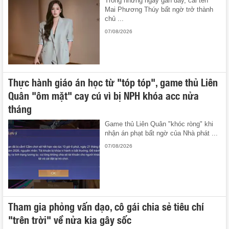
Trong những ngày gần đây, cái tên
Mai Phương Thúy bất ngờ trở thành
chủ ...
07/08/2026
Thực hành giáo án học từ "tóp tóp", game thủ Liên
Quân "ôm mặt" cay cú vì bị NPH khóa acc nửa
tháng
Game thủ Liên Quân "khóc ròng" khi
nhận án phạt bất ngờ của Nhà phát ...
07/08/2026
Tham gia phỏng vấn dạo, cô gái chia sẻ tiêu chí
"trên trời" về nửa kia gây sốc