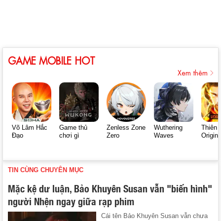
GAME MOBILE HOT
Xem thêm
Võ Lâm Hắc
Game thủ
Zenless Zone
Wuthering
Thiên 
Đạo
chơi gì
Zero
Waves
Origin
TIN CÙNG CHUYÊN MỤC
Mặc kệ dư luận, Bảo Khuyên Susan vẫn "biến hình"
người Nhện ngay giữa rạp phim
Cái tên Bảo Khuyên Susan vẫn chưa