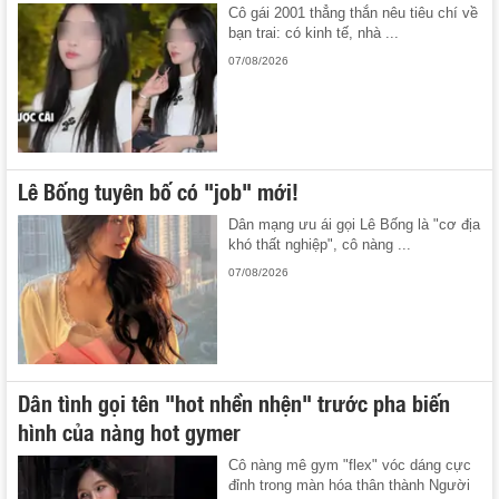
Cô gái 2001 thẳng thắn nêu tiêu chí về
bạn trai: có kinh tế, nhà ...
07/08/2026
Lê Bống tuyên bố có "job" mới!
Dân mạng ưu ái gọi Lê Bống là "cơ địa
khó thất nghiệp", cô nàng ...
07/08/2026
Dân tình gọi tên "hot nhền nhện" trước pha biến
hình của nàng hot gymer
Cô nàng mê gym "flex" vóc dáng cực
đỉnh trong màn hóa thân thành Người