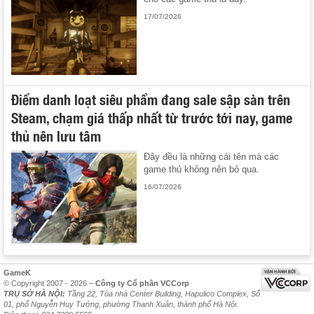
17/07/2026
Điểm danh loạt siêu phẩm đang sale sập sàn trên
Steam, chạm giá thấp nhất từ trước tới nay, game
thủ nên lưu tâm
Đây đều là những cái tên mà các
game thủ không nên bỏ qua.
16/07/2026
GameK
© Copyright 2007 - 2026 –
Công ty Cổ phần VCCorp
TRỤ SỞ HÀ NỘI:
Tầng 22, Tòa nhà Center Building, Hapulico Complex, Số
01, phố Nguyễn Huy Tưởng, phường Thanh Xuân, thành phố Hà Nội.