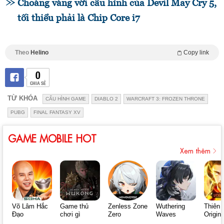
Choáng váng với cấu hình của Devil May Cry 5,
tối thiểu phải là Chip Core i7
Theo
Helino
Copy link
0
CHIA SẺ
TỪ KHÓA
CẤU HÌNH GAME
DIABLO 2
WARCRAFT 3: FROZEN THRONE
PUBG
FINAL FANTASY XV
GAME MOBILE HOT
Xem thêm
Võ Lâm Hắc
Game thủ
Zenless Zone
Wuthering
Thiên 
Đạo
chơi gì
Zero
Waves
Origin