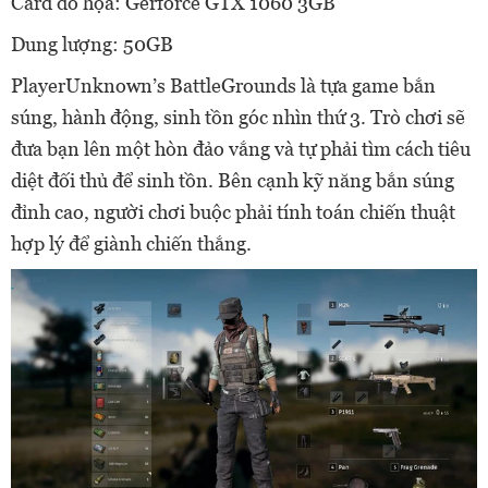
Card đồ họa: Gerforce GTX 1060 3GB
Dung lượng: 50GB
PlayerUnknown’s BattleGrounds là tựa game bắn
súng, hành động, sinh tồn góc nhìn thứ 3. Trò chơi sẽ
đưa bạn lên một hòn đảo vắng và tự phải tìm cách tiêu
diệt đối thủ để sinh tồn. Bên cạnh kỹ năng bắn súng
đỉnh cao, người chơi buộc phải tính toán chiến thuật
hợp lý để giành chiến thắng.