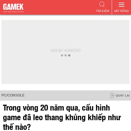
TÌM KIẾM
MỞ RỘNG
PC/CONSOLE
QUAY LẠI
Trong vòng 20 năm qua, cấu hình
game đã leo thang khủng khiếp như
thế nào?