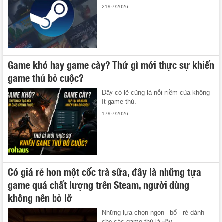
21/07/2026
Game khó hay game cày? Thứ gì mới thực sự khiến
game thủ bỏ cuộc?
Đây có lẽ cũng là nỗi niềm của không
ít game thủ.
17/07/2026
Có giá rẻ hơn một cốc trà sữa, đây là những tựa
game quá chất lượng trên Steam, người dùng
không nên bỏ lỡ
Những lựa chọn ngon - bổ - rẻ dành
cho các game thủ là đây.