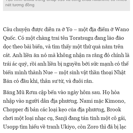
nét tương đồng
Câu chuyện được diễn ra ở Yo – một địa điểm ở Wano
Quốc. Có một chàng trai tên Toratsugu đang lảo đảo
dọc theo bãi biển, và tìm thấy một thứ quả nằm trên
cát. Anh liền ăn nó mà không nhận ra rằng đó chính là
trái ác quỷ, rồi anh liền bị nguyền bởi sức mạnh có thể
biến mình thành Nue – một sinh vật thần thoại Nhật
Bản có đầu khỉ, thân sư tử, và đuôi rắn.
Băng Mũ Rơm cập bến vào ngày hôm sau. Họ hòa
nhập vào người dân địa phương. Nami mặc Kimono,
Chopper đi bán các loại kẹo của địa phương, Brook
chơi một loại nhạc cụ, Sanji đang tán tỉnh một cô gái,
Usopp tìm hiểu về tranh Ukiyo, còn Zoro thì đã bị lạc