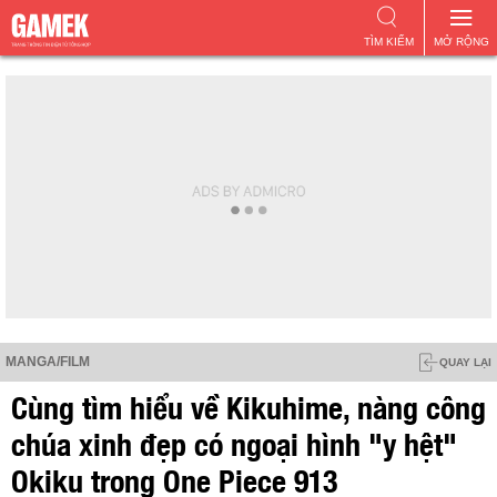
TÌM KIẾM
MỞ RỘNG
MANGA/FILM
QUAY LẠI
Cùng tìm hiểu về Kikuhime, nàng công
chúa xinh đẹp có ngoại hình "y hệt"
Okiku trong One Piece 913