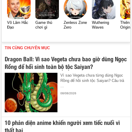
Võ Lâm Hắc
Game thủ
Zenless Zone
Wuthering
Thiên 
Đạo
chơi gì
Zero
Waves
Origin
TIN CÙNG CHUYÊN MỤC
Dragon Ball: Vì sao Vegeta chưa bao giờ dùng Ngọc
Rồng để hồi sinh toàn bộ tộc Saiyan?
Vì sao Vegeta chưa từng dùng Ngọc
Rồng để hồi sinh tộc Saiyan? Câu trả
...
08/08/2026
10 phản diện anime khiến người xem tiếc nuối vì
thất bại