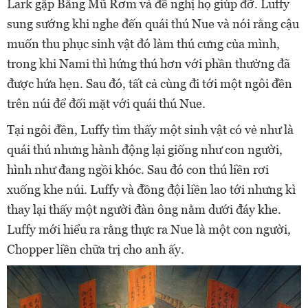
Lark gặp Băng Mũ Rơm và đề nghị họ giúp đỡ. Luffy
sung sướng khi nghe đến quái thú Nue và nói rằng cậu
muốn thu phục sinh vật đó làm thú cưng của mình,
trong khi Nami thì hứng thú hơn với phần thưởng đã
được hứa hẹn. Sau đó, tất cả cùng đi tới một ngôi đền
trên núi để đối mặt với quái thú Nue.
Tại ngôi đền, Luffy tìm thấy một sinh vật có vẻ như là
quái thú nhưng hành động lại giống như con người,
hình như đang ngồi khóc. Sau đó con thú liền rơi
xuống khe núi. Luffy và đồng đội liền lao tới nhưng kì
thay lại thấy một người đàn ông nằm dưới đáy khe.
Luffy mới hiểu ra rằng thực ra Nue là một con người,
Chopper liền chữa trị cho anh ấy.