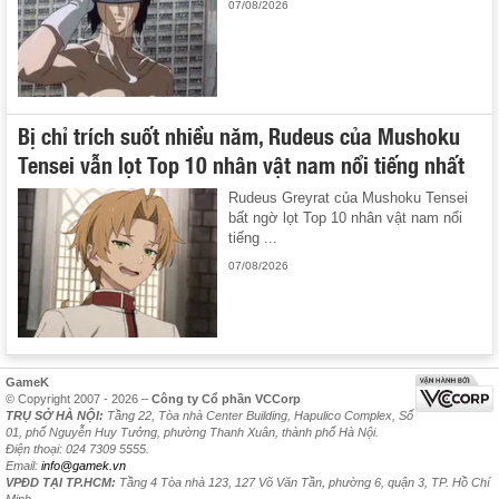
07/08/2026
Bị chỉ trích suốt nhiều năm, Rudeus của Mushoku
Tensei vẫn lọt Top 10 nhân vật nam nổi tiếng nhất
Rudeus Greyrat của Mushoku Tensei
bất ngờ lọt Top 10 nhân vật nam nổi
tiếng ...
07/08/2026
GameK
© Copyright 2007 - 2026 –
Công ty Cổ phần VCCorp
TRỤ SỞ HÀ NỘI:
Tầng 22, Tòa nhà Center Building, Hapulico Complex, Số
01, phố Nguyễn Huy Tưởng, phường Thanh Xuân, thành phố Hà Nội.
Điện thoại: 024 7309 5555.
Email:
info@gamek.vn
VPĐD TẠI TP.HCM:
Tầng 4 Tòa nhà 123, 127 Võ Văn Tần, phường 6, quận 3, TP. Hồ Chí