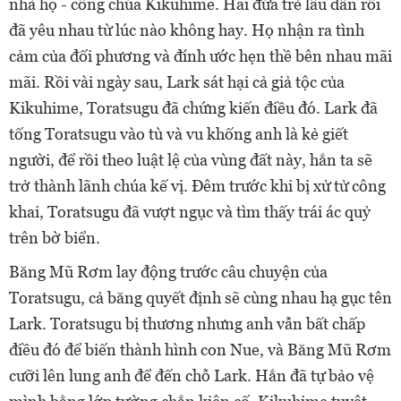
nhà họ - công chúa Kikuhime. Hai đứa trẻ lâu dần rồi
đã yêu nhau từ lúc nào không hay. Họ nhận ra tình
cảm của đối phương và đính ước hẹn thề bên nhau mãi
mãi. Rồi vài ngày sau, Lark sát hại cả giả tộc của
Kikuhime, Toratsugu đã chứng kiến điều đó. Lark đã
tống Toratsugu vào tù và vu khống anh là kẻ giết
người, để rồi theo luật lệ của vùng đất này, hắn ta sẽ
trở thành lãnh chúa kế vị. Đêm trước khi bị xử tử công
khai, Toratsugu đã vượt ngục và tìm thấy trái ác quỷ
trên bờ biển.
Băng Mũ Rơm lay động trước câu chuyện của
Toratsugu, cả băng quyết định sẽ cùng nhau hạ gục tên
Lark. Toratsugu bị thương nhưng anh vẫn bất chấp
điều đó để biến thành hình con Nue, và Băng Mũ Rơm
cưỡi lên lung anh để đến chỗ Lark. Hắn đã tự bảo vệ