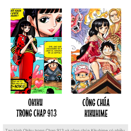
Tạo hình Okiku trong Chap 913 và công chúa Kikuhime có nhiều