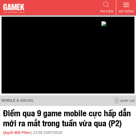
TÌM KIẾM
MỞ RỘNG
MOBILE & SOCIAL
QUAY LẠI
Điểm qua 9 game mobile cực hấp dẫn
mới ra mắt trong tuần vừa qua (P2)
Quyết Một Phen
| 23:59 23/07/2018