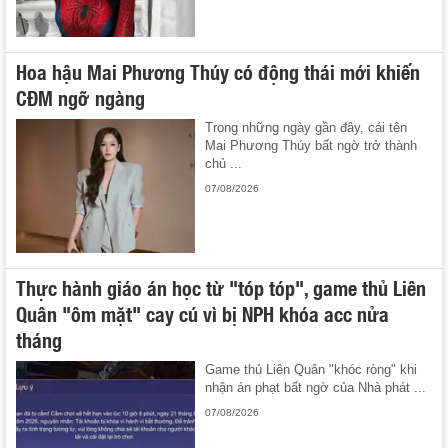
Hoa hậu Mai Phương Thúy có động thái mới khiến
CĐM ngỡ ngàng
Trong những ngày gần đây, cái tên
Mai Phương Thúy bất ngờ trở thành
chủ ...
07/08/2026
Thực hành giáo án học từ "tóp tóp", game thủ Liên
Quân "ôm mặt" cay cú vì bị NPH khóa acc nửa
tháng
Game thủ Liên Quân "khóc ròng" khi
nhận án phạt bất ngờ của Nhà phát ...
07/08/2026