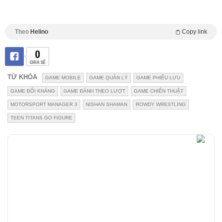
Theo
Helino
Copy link
0
CHIA SẺ
TỪ KHÓA
GAME MOBILE
GAME QUẢN LÝ
GAME PHIÊU LƯU
GAME ĐỐI KHÁNG
GAME ĐÁNH THEO LƯỢT
GAME CHIẾN THUẬT
MOTORSPORT MANAGER 3
NISHAN SHAMAN
ROWDY WRESTLING
TEEN TITANS GO FIGURE