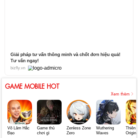
Giải pháp tư vấn thông minh và chốt đơn hiệu quả!
Tư vấn ngay!
bizfly.vn
GAME MOBILE HOT
Xem thêm
Võ Lâm Hắc
Game thủ
Zenless Zone
Wuthering
Thiên 
Đạo
chơi gì
Zero
Waves
Origin