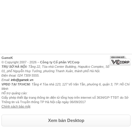
GameK
© Copyright 2007 - 2026 –
Công ty Cổ phần VCCorp
TRỤ SỞ HÀ NỘI:
Tầng 22, Tòa nhà Center Building, Hapulico Complex, Số
01, phố Nguyễn Huy Tưởng, phường Thanh Xuân, thành phố Hà Nội.
Điện thoại: 024 7309 5555.
Email:
info@gamek.vn
VPĐD TẠI TP.HCM:
Tầng 4 Tòa nhà 123, 127 Võ Văn Tần, phường 6, quận 3, TP. Hồ Chí
Minh
Hỗ trợ quảng cáo:
Giấy phép thiết lập trang thông tin điện tử tổng hợp trên internet số 3634/GP-TTĐT do Sở
Thông tin và Truyền thông TP Hà Nội cấp ngày 06/09/2017
Chính sách bảo mật
Xem bản Desktop