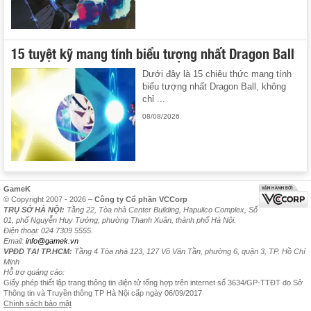
15 tuyệt kỹ mang tính biểu tượng nhất Dragon Ball
Dưới đây là 15 chiêu thức mang tính
biểu tượng nhất Dragon Ball, không
chỉ ...
08/08/2026
GameK
© Copyright 2007 - 2026 –
Công ty Cổ phần VCCorp
TRỤ SỞ HÀ NỘI:
Tầng 22, Tòa nhà Center Building, Hapulico Complex, Số
01, phố Nguyễn Huy Tưởng, phường Thanh Xuân, thành phố Hà Nội.
Điện thoại: 024 7309 5555.
Email:
info@gamek.vn
VPĐD TẠI TP.HCM:
Tầng 4 Tòa nhà 123, 127 Võ Văn Tần, phường 6, quận 3, TP. Hồ Chí
Minh
Hỗ trợ quảng cáo:
Giấy phép thiết lập trang thông tin điện tử tổng hợp trên internet số 3634/GP-TTĐT do Sở
Thông tin và Truyền thông TP Hà Nội cấp ngày 06/09/2017
Chính sách bảo mật