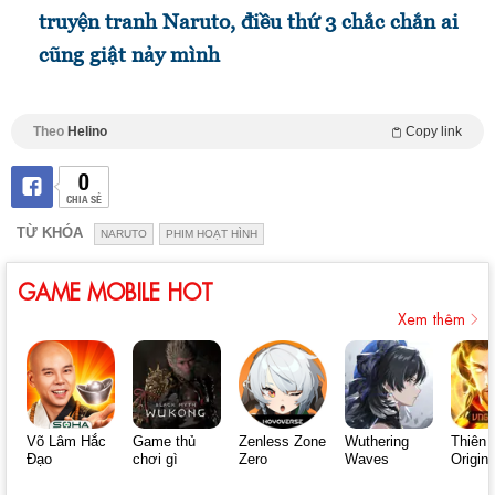
truyện tranh Naruto, điều thứ 3 chắc chắn ai
cũng giật nảy mình
Theo
Helino
Copy link
0
CHIA SẺ
TỪ KHÓA
NARUTO
PHIM HOẠT HÌNH
GAME MOBILE HOT
Xem thêm
Võ Lâm Hắc
Game thủ
Zenless Zone
Wuthering
Thiên 
Đạo
chơi gì
Zero
Waves
Origin