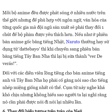
Mỗi bộ anime đều được phát sóng ở nhiều nước trên
thế giới nhưng để phù hợp với ngôn ngữ, văn hóa của
từng quốc gia mà đội ngũ sản xuất sẽ phải thay đổi 1
chút để bộ phim được yêu thích hơn. Nếu như ở phiên
bản anime gốc bằng tiếng Nhật,
Naruto
thường hay sử
dụng từ 'dattebayo' thì khi chuyển sang phiên bản
bằng tiếng Tây Ban Nha thì lại bị sửa thành "ver De
verás!".
Đối với các diễn viên lồng tiềng cho bản anime tiếng
anh và Tây Ban Nha họ phải cố gắng nói sao cho tiếng
nhép miệng giống nhất có thể. Cụm từ này nghe khá
khó chịu nhưng không hiểu sao người ta lại nghĩ rằng
nó cần phải được nói đi nói lại nhiều lần.
6. Thay đổi biểu tượng trên trán của Neji