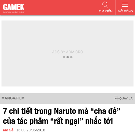
TÌM KIẾM
MỞ RỘNG
MANGA/FILM
QUAY LẠI
7 chi tiết trong Naruto mà “cha đẻ”
của tác phẩm “rất ngại” nhắc tới
Mẹ Sề
| 16:00 23/05/2018