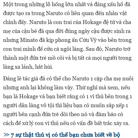
Một trong những lỗ hổng lớn nhất và đáng xấu hổ đã
được tạo ra trong Naruto có liên quan đến nhân vật
chính đấy. Naruto là con trai của Hokage đệ tứ và cha
mẹ của cậu bé đã qua đời đúng ngày cậu được sinh ra
nhưng Minato đã kịp phong ấn Cửu Vỹ vào bên trong
con trai mình để cứu cả ngôi làng. Sau đó, Naruto trở
thành một đứa trẻ mồ côi và bị tất cả mọi người trong
làng xa lánh, hắt hủi.
Đáng lẽ tác giả đã có thể cho Naruto 1 cặp cha mẹ nuôi
nhưng anh lại không làm vậy. Thử nghĩ mà xem, nếu
bạn là Hokage và bạn biết rằng có 1 vĩ thú bên trong 1
người dân làng vô tội thì liệu bạn có muốn sắp xếp 1
người bên cạnh đứa trẻ dõi theo nó và đảm bảo có
cách để xử lý con vĩ thú nếu có vấn đề bất trắc xảy ra.
7 sự thật thú vị có thể bạn chưa biết về bộ