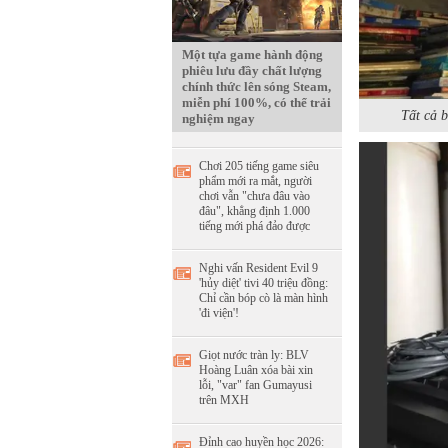
Một tựa game hành động
phiêu lưu đầy chất lượng
chính thức lên sóng Steam,
miễn phí 100%, có thể trải
Tất cả b
nghiệm ngay
Chơi 205 tiếng game siêu
phẩm mới ra mắt, người
chơi vẫn "chưa đâu vào
đâu", khẳng định 1.000
tiếng mới phá đảo được
Nghi vấn Resident Evil 9
'hủy diệt' tivi 40 triệu đồng:
Chỉ cần bóp cò là màn hình
'đi viện'!
Giọt nước tràn ly: BLV
Hoàng Luân xóa bài xin
lỗi, "var" fan Gumayusi
trên MXH
Đỉnh cao huyền học 2026: