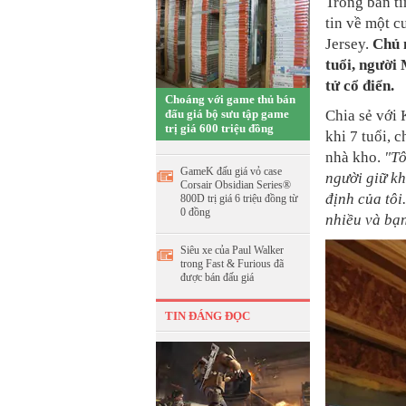
Trong bản ti
tin về một c
Jersey.
Chủ 
tuổi, người 
tử cổ điển.
Choáng với game thủ bán
đấu giá bộ sưu tập game
Chia sẻ với 
trị giá 600 triệu đồng
khi 7 tuổi, 
nhà kho.
"Tô
GameK đấu giá vỏ case
người giữ k
Corsair Obsidian Series®
định của tôi
800D trị giá 6 triệu đồng từ
0 đồng
nhiều và bạn
Siêu xe của Paul Walker
trong Fast & Furious đã
được bán đấu giá
TIN ĐÁNG ĐỌC