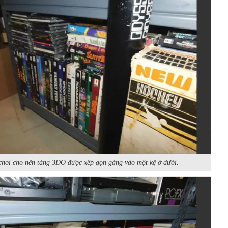
chơi cho nền tảng 3DO được xếp gọn gàng vào một kệ ở dưới.