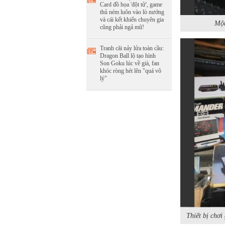
Card đồ họa 'đột tử', game
thủ ném luôn vào lò nướng
và cái kết khiến chuyên gia
Một
cũng phải ngả mũ!
Tranh cãi nảy lửa toàn cầu:
Dragon Ball lộ tạo hình
Son Goku lúc về già, fan
khóc ròng hét lên "quá vô
lý"
Thiết bị chơ