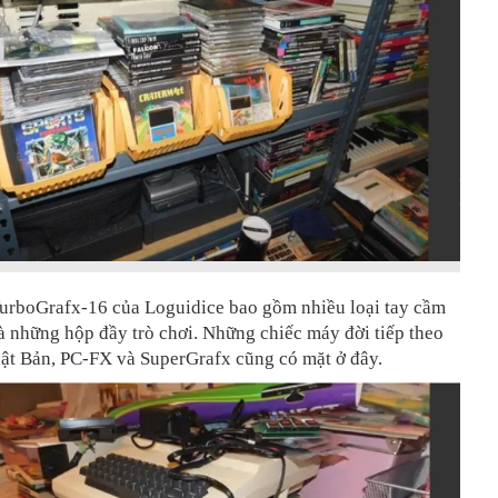
TurboGrafx-16 của Loguidice bao gồm nhiều loại tay cầm
 những hộp đầy trò chơi. Những chiếc máy đời tiếp theo
hật Bản, PC-FX và SuperGrafx cũng có mặt ở đây.