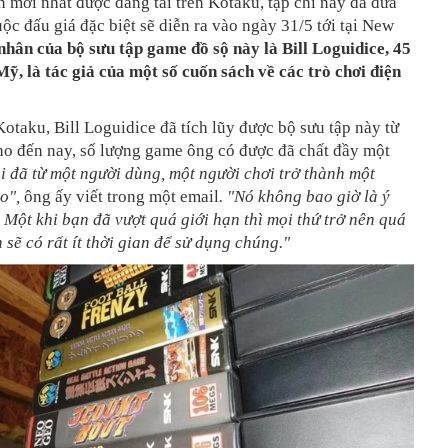
n mới nhất được đăng tải trên Kotaku, tạp chí này đã đưa
uộc đấu giá đặc biệt sẽ diễn ra vào ngày 31/5 tới tại New
nhân của bộ sưu tập game đồ sộ này là Bill Loguidice, 45
Mỹ, là tác giả của một số cuốn sách về các trò chơi điện
Kotaku, Bill Loguidice đã tích lũy được bộ sưu tập này từ
cho đến nay, số lượng game ông có được đã chất đầy một
i đã từ một người dùng, một người chơi trở thành một
ho",
ông ấy viết trong một email
. "Nó không bao giờ là ý
. Một khi bạn đã vượt quá giới hạn thì mọi thứ trở nên quá
 sẽ có rất ít thời gian để sử dụng chúng."