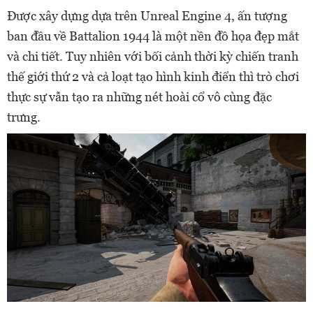
Được xây dựng dựa trên Unreal Engine 4, ấn tượng
ban đầu về Battalion 1944 là một nền đồ họa đẹp mắt
và chi tiết. Tuy nhiên với bối cảnh thời kỳ chiến tranh
thế giới thứ 2 và cả loạt tạo hình kinh điển thì trò chơi
thực sự vẫn tạo ra những nét hoài cổ vô cùng đặc
trưng.