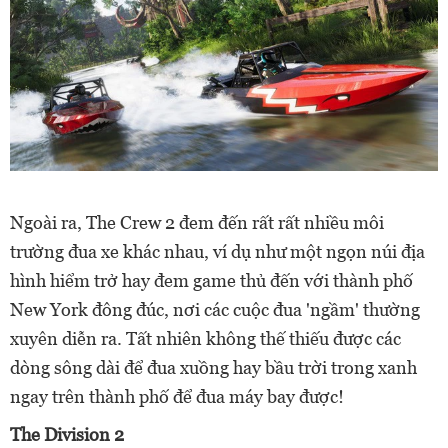
Ngoài ra, The Crew 2 đem đến rất rất nhiều môi
trường đua xe khác nhau, ví dụ như một ngọn núi địa
hình hiểm trở hay đem game thủ đến với thành phố
New York đông đúc, nơi các cuộc đua 'ngầm' thường
xuyên diễn ra. Tất nhiên không thế thiếu được các
dòng sông dài để đua xuồng hay bầu trời trong xanh
ngay trên thành phố để đua máy bay được!
The Division 2