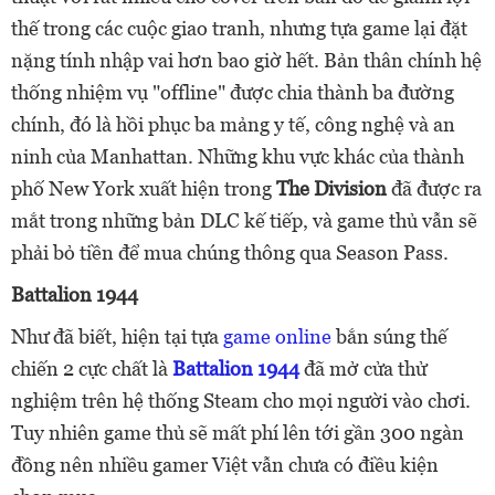
thế trong các cuộc giao tranh, nhưng tựa game lại đặt
nặng tính nhập vai hơn bao giờ hết. Bản thân chính hệ
thống nhiệm vụ "offline" được chia thành ba đường
chính, đó là hồi phục ba mảng y tế, công nghệ và an
ninh của Manhattan. Những khu vực khác của thành
phố New York xuất hiện trong
The Division
đã được ra
mắt trong những bản DLC kế tiếp, và game thủ vẫn sẽ
phải bỏ tiền để mua chúng thông qua Season Pass.
Battalion 1944
Như đã biết, hiện tại tựa
game online
bắn súng thế
chiến 2 cực chất là
Battalion 1944
đã mở cửa thử
nghiệm trên hệ thống Steam cho mọi người vào chơi.
Tuy nhiên game thủ sẽ mất phí lên tới gần 300 ngàn
đồng nên nhiều gamer Việt vẫn chưa có điều kiện