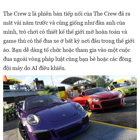
The Crew 2 là phiên bản tiếp nối của The Crew đã ra
mắt vài năm trước và cũng giống như đàn anh của
mình, trò chơi có thiết kế thế giới mở hoàn toàn và
game thủ có thể đua xe ở bất kỳ nơi đâu trong thế giới
ảo. Bạn dễ dàng tổ chức hoặc tham gia vào một cuộc
đua ngoài vòng pháp luật cùng bạn bè hoặc các đồng
đội máy do AI điều khiển.