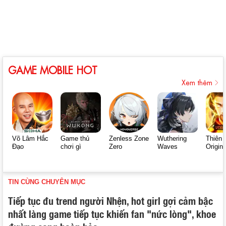
GAME MOBILE HOT
Xem thêm
Võ Lâm Hắc
Game thủ
Zenless Zone
Wuthering
Thiên 
Đạo
chơi gì
Zero
Waves
Origin
TIN CÙNG CHUYÊN MỤC
Tiếp tục đu trend người Nhện, hot girl gợi cảm bậc
nhất làng game tiếp tục khiến fan "nức lòng", khoe