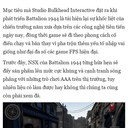
Mục tiêu mà Studio Bulkhead Interactive đặt ra khi
phát triển Battalion 1944 là tái hiện lại sự khốc liệt của
chiến trường năm xưa dựa trên các công nghệ tiên tiến
ngày nay, đồng thời game sẽ đi theo phong cách cổ
điển chạy và bắn thay vì pha trộn thêm yếu tố nhập vai
giống như đại đa số các game FPS hiện đại.
Trước đây, NSX của Battalion 1944 từng hứa hẹn sẽ
đẩy sản phẩm lên mức cực khủng và cạnh tranh sòng
phẳng với những trò chơi AAA trên thị trường, tuy
nhiên liệu có làm được hay không thì chúng ta cũng
còn phải xem đã.