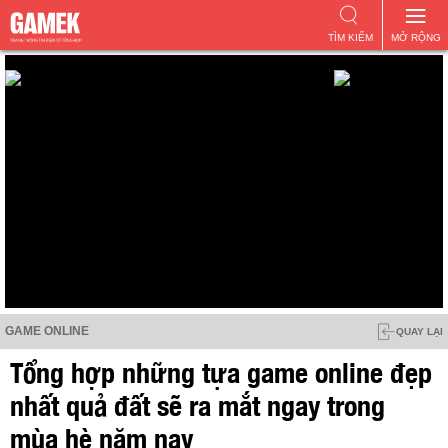
TÌM KIẾM
MỞ RỘNG
GAME ONLINE
QUAY LẠI
Tổng hợp những tựa game online đẹp
nhất quả đất sẽ ra mắt ngay trong
mùa hè năm nay