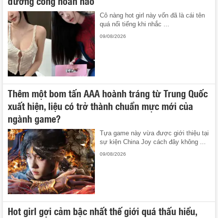
đường cong hoàn hảo
Cô nàng hot girl này vốn đã là cái tên
quá nổi tiếng khi nhắc ...
09/08/2026
Thêm một bom tấn AAA hoành tráng từ Trung Quốc
xuất hiện, liệu có trở thành chuẩn mực mới của
ngành game?
Tựa game này vừa được giới thiệu tại
sự kiện China Joy cách đây không ...
09/08/2026
Hot girl gợi cảm bậc nhất thế giới quá thấu hiểu,