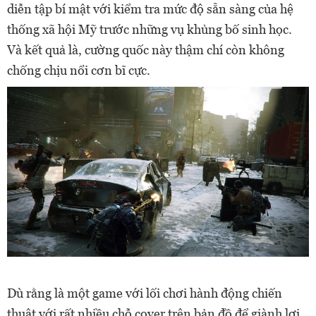
diễn tập bí mật với kiểm tra mức độ sẵn sàng của hệ
thống xã hội Mỹ trước những vụ khủng bố sinh học.
Và kết quả là, cường quốc này thậm chí còn không
chống chịu nổi cơn bĩ cực.
Dù rằng là một game với lối chơi hành động chiến
thuật với rất nhiều chỗ cover trên bản đồ để giành lợi