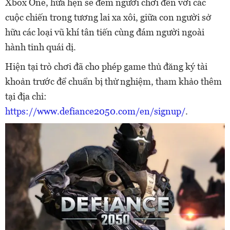
Xbox One, hứa hẹn sẽ đem người chơi đến với các
cuộc chiến trong tương lai xa xôi, giữa con người sở
hữu các loại vũ khí tân tiến cùng đám người ngoài
hành tinh quái dị.
Hiện tại trò chơi đã cho phép game thủ đăng ký tài
khoản trước để chuẩn bị thử nghiệm, tham khảo thêm
tại địa chỉ:
https://www.defiance2050.com/en/signup/
.