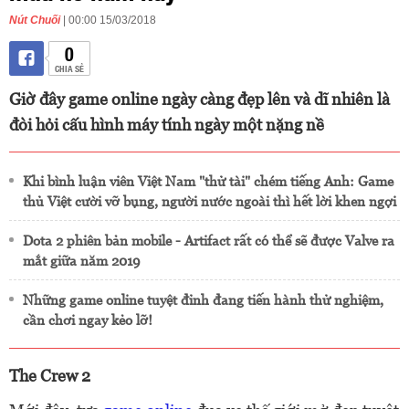
Nút Chuối
| 00:00 15/03/2018
0
CHIA SẺ
Giờ đây game online ngày càng đẹp lên và dĩ nhiên là
đòi hỏi cấu hình máy tính ngày một nặng nề
Khi bình luận viên Việt Nam "thử tài" chém tiếng Anh: Game
thủ Việt cười vỡ bụng, người nước ngoài thì hết lời khen ngợi
Dota 2 phiên bản mobile - Artifact rất có thể sẽ được Valve ra
mắt giữa năm 2019
Những game online tuyệt đỉnh đang tiến hành thử nghiệm,
cần chơi ngay kẻo lỡ!
The Crew 2