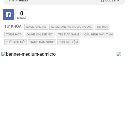
Theo
Helino
Copy link
0
CHIA SẺ
TỪ KHÓA
GAME ONLINE
GAME ONLINE NƯỚC NGOÀI
TIN MỚI
TỔNG HỢP
GAME ONLINE MỚI
TIN TỨC GAME
CẤU HÌNH MÁY TÍNH
THẾ GIỚI MỞ
GAME BẮN SÚNG
THỬ NGHIỆM