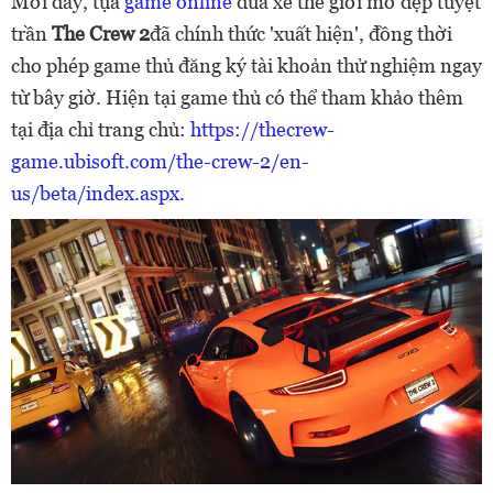
Mới đây, tựa
game online
đua xe thế giới mở đẹp tuyệt
trần
The Crew 2
đã chính thức 'xuất hiện', đồng thời
cho phép game thủ đăng ký tài khoản thử nghiệm ngay
từ bây giờ. Hiện tại game thủ có thể tham khảo thêm
tại địa chỉ trang chủ:
https://thecrew-
game.ubisoft.com/the-crew-2/en-
us/beta/index.aspx.