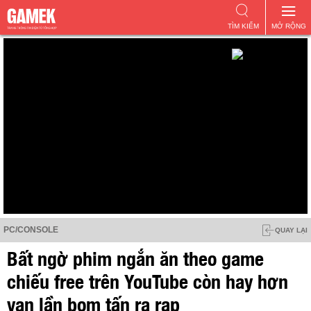
TÌM KIẾM
MỞ RỘNG
PC/CONSOLE
QUAY LẠI
Bất ngờ phim ngắn ăn theo game
chiếu free trên YouTube còn hay hơn
vạn lần bom tấn ra rạp