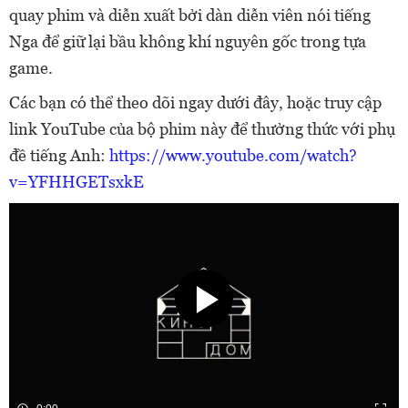
quay phim và diễn xuất bởi dàn diễn viên nói tiếng
Nga để giữ lại bầu không khí nguyên gốc trong tựa
game.
Các bạn có thể theo dõi ngay dưới đây, hoặc truy cập
link YouTube của bộ phim này để thưởng thức với phụ
đề tiếng Anh:
https://www.youtube.com/watch?
v=YFHHGETsxkE