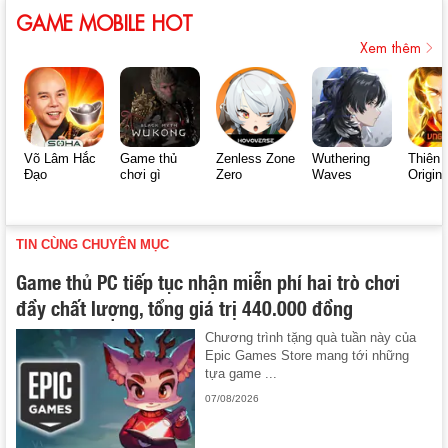
GAME MOBILE HOT
Xem thêm
Võ Lâm Hắc
Game thủ
Zenless Zone
Wuthering
Thiên 
Đạo
chơi gì
Zero
Waves
Origin
TIN CÙNG CHUYÊN MỤC
Game thủ PC tiếp tục nhận miễn phí hai trò chơi
đầy chất lượng, tổng giá trị 440.000 đồng
Chương trình tặng quà tuần này của
Epic Games Store mang tới những
tựa game ...
07/08/2026