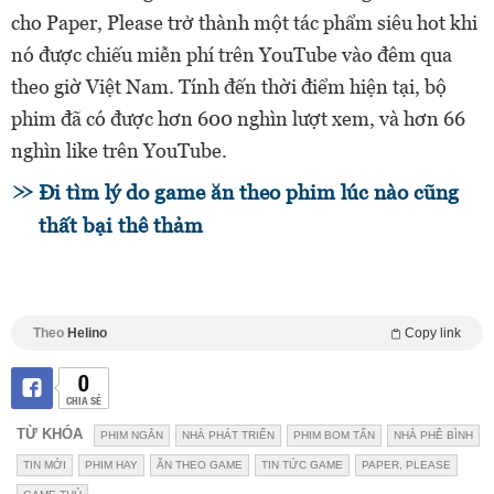
cho Paper, Please trở thành một tác phẩm siêu hot khi
nó được chiếu miễn phí trên YouTube vào đêm qua
theo giờ Việt Nam. Tính đến thời điểm hiện tại, bộ
phim đã có được hơn 600 nghìn lượt xem, và hơn 66
nghìn like trên YouTube.
Đi tìm lý do game ăn theo phim lúc nào cũng
thất bại thê thảm
Theo
Helino
Copy link
0
CHIA SẺ
TỪ KHÓA
PHIM NGẮN
NHÀ PHÁT TRIỂN
PHIM BOM TẤN
NHÀ PHÊ BÌNH
TIN MỚI
PHIM HAY
ĂN THEO GAME
TIN TỨC GAME
PAPER, PLEASE