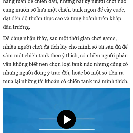
hàng tuần để chiến đấu, nhưng bất kỳ người chơi nào
cũng muốn sở hữu một chiến tank ngon để cày cuốc,
đạt đến độ thuần thục cao và tung hoành trên khắp
đấu trường.
Dễ dàng nhận thấy, sau một thời gian chơi game,
nhiều người chơi đã tích lũy cho mình số tài sản đủ để
sắm một chiến tank theo ý thích, có nhiều người phân
vân không biết nên chọn loại tank nào nhưng cũng có
những người đồng ý trao đổi, hoặc bỏ một số tiền ra
mua lại những tài khoản có chiến tank mà mình thích.