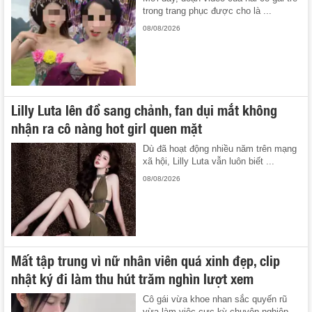
trong trang phục được cho là ...
08/08/2026
Lilly Luta lên đồ sang chảnh, fan dụi mắt không
nhận ra cô nàng hot girl quen mặt
Dù đã hoạt động nhiều năm trên mạng
xã hội, Lilly Luta vẫn luôn biết ...
08/08/2026
Mất tập trung vì nữ nhân viên quá xinh đẹp, clip
nhật ký đi làm thu hút trăm nghìn lượt xem
Cô gái vừa khoe nhan sắc quyến rũ
vừa làm việc cực kỳ chuyên nghiệp,