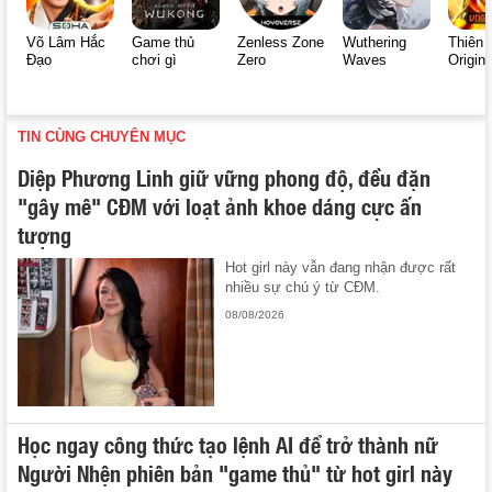
Võ Lâm Hắc
Game thủ
Zenless Zone
Wuthering
Thiên 
Đạo
chơi gì
Zero
Waves
Origin
TIN CÙNG CHUYÊN MỤC
Diệp Phương Linh giữ vững phong độ, đều đặn
"gây mê" CĐM với loạt ảnh khoe dáng cực ấn
tượng
Hot girl này vẫn đang nhận được rất
nhiều sự chú ý từ CĐM.
08/08/2026
Học ngay công thức tạo lệnh AI để trở thành nữ
Người Nhện phiên bản "game thủ" từ hot girl này