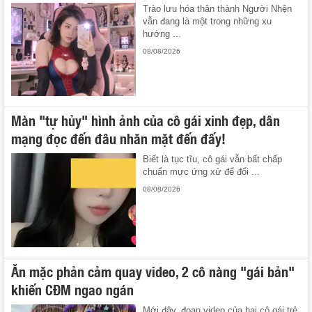
Trào lưu hóa thân thành Người Nhện
vẫn đang là một trong những xu
hướng ...
08/08/2026
Màn "tự hủy" hình ảnh của cô gái xinh đẹp, dân
mạng đọc đến đâu nhăn mặt đến đấy!
Biết là tục tĩu, cô gái vẫn bất chấp
chuẩn mực ứng xử để đổi ...
08/08/2026
Ăn mặc phản cảm quay video, 2 cô nàng "gái bản"
khiến CĐM ngao ngán
Mới đây, đoạn video của hai cô gái trẻ