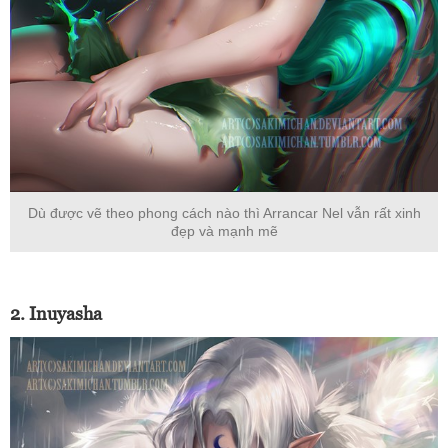
Dù được vẽ theo phong cách nào thì Arrancar Nel vẫn rất xinh
đẹp và mạnh mẽ
2. Inuyasha