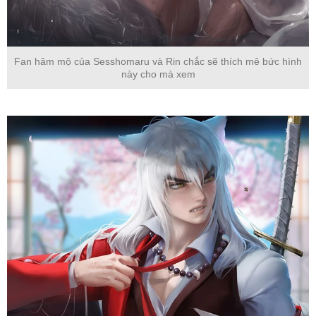
Fan hâm mộ của Sesshomaru và Rin chắc sẽ thích mê bức hình
này cho mà xem