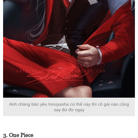
Anh chàng bán yêu Innuyasha cứ thế này thì cô gái nào cũng
say đứ đừ ngay
3. One Piece