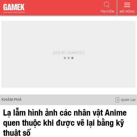
TÌM KIẾM
MỞ RỘNG
KHÁM PHÁ
QUAY LẠI
Lạ lẫm hình ảnh các nhân vật Anime
quen thuộc khi được vẽ lại bằng kỹ
thuật số