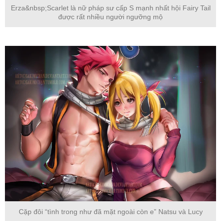
Erza&nbsp;Scarlet là nữ pháp sư cấp S mạnh nhất hội Fairy Tail
được rất nhiều người ngưỡng mộ
Cặp đôi “tình trong như đã mặt ngoài còn e” Natsu và Lucy