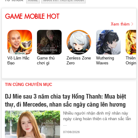
ANIME
NHÂN VẬT TRUYỆN TRANH
GAME MOBILE HOT
Xem thêm
Võ Lâm Hắc
Game thủ
Zenless Zone
Wuthering
Thiên 
Đạo
chơi gì
Zero
Waves
Origin
TIN CÙNG CHUYÊN MỤC
DJ Mie sau 3 năm chia tay Hồng Thanh: Mua biệt
thự, đi Mercedes, nhan sắc ngày càng lên hương
Nhiều người nhận định mỹ nhân này
ngày càng hoàn thiện cả nhan sắc lẫn
...
07/08/2026