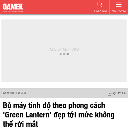
TÌM KIẾM
MỞ RỘNG
GAMING GEAR
QUAY LẠI
Bộ máy tính độ theo phong cách
'Green Lantern' đẹp tới mức không
thể rời mắt