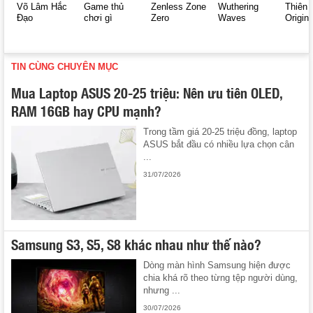
Võ Lâm Hắc
Game thủ
Zenless Zone
Wuthering
Thiên 
Đạo
chơi gì
Zero
Waves
Origin
TIN CÙNG CHUYÊN MỤC
Mua Laptop ASUS 20-25 triệu: Nên ưu tiên OLED,
RAM 16GB hay CPU mạnh?
Trong tầm giá 20-25 triệu đồng, laptop
ASUS bắt đầu có nhiều lựa chọn cân
...
31/07/2026
Samsung S3, S5, S8 khác nhau như thế nào?
Dòng màn hình Samsung hiện được
chia khá rõ theo từng tệp người dùng,
nhưng ...
30/07/2026