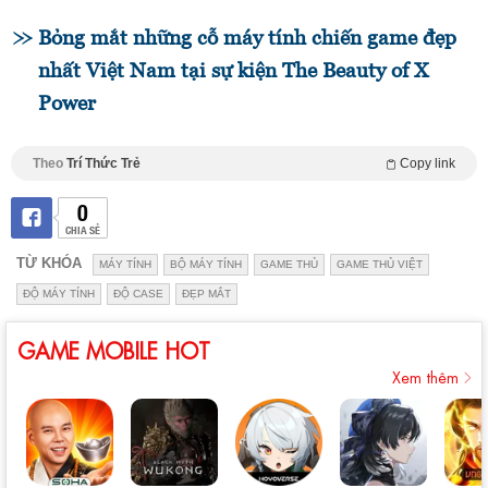
Bỏng mắt những cỗ máy tính chiến game đẹp
nhất Việt Nam tại sự kiện The Beauty of X
Power
Theo
Trí Thức Trẻ
Copy link
0
CHIA SẺ
TỪ KHÓA
MÁY TÍNH
BỘ MÁY TÍNH
GAME THỦ
GAME THỦ VIỆT
ĐỘ MÁY TÍNH
ĐỘ CASE
ĐẸP MẮT
GAME MOBILE HOT
Xem thêm