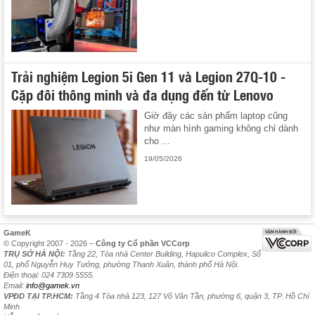
Trải nghiệm Legion 5i Gen 11 và Legion 27Q-10 -
Cặp đôi thông minh và đa dụng đến từ Lenovo
Giờ đây các sản phẩm laptop cũng
như màn hình gaming không chỉ dành
cho ...
19/05/2026
GameK
© Copyright 2007 - 2026 –
Công ty Cổ phần VCCorp
TRỤ SỞ HÀ NỘI:
Tầng 22, Tòa nhà Center Building, Hapulico Complex, Số
01, phố Nguyễn Huy Tưởng, phường Thanh Xuân, thành phố Hà Nội.
Điện thoại: 024 7309 5555.
Email:
info@gamek.vn
VPĐD TẠI TP.HCM:
Tầng 4 Tòa nhà 123, 127 Võ Văn Tần, phường 6, quận 3, TP. Hồ Chí
Minh