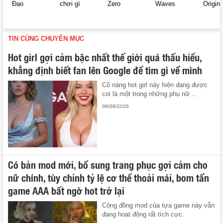
Đạo
chơi gì
Zero
Waves
Origin
TIN CÙNG CHUYÊN MỤC
Hot girl gợi cảm bậc nhất thế giới quá thấu hiểu,
khẳng định biết fan lên Google để tìm gì về mình
Cô nàng hot girl này hiện đang được
coi là một trong những phụ nữ ...
08/08/2026
Có bản mod mới, bổ sung trang phục gợi cảm cho
nữ chính, tùy chỉnh tỷ lệ cơ thể thoải mái, bom tấn
game AAA bất ngờ hot trở lại
Cộng đồng mod của tựa game này vẫn
đang hoạt động rất tích cực.