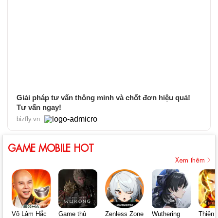
Giải pháp tư vấn thông minh và chốt đơn hiệu quả!
Tư vấn ngay!
bizfly.vn
GAME MOBILE HOT
Xem thêm
Võ Lâm Hắc
Game thủ
Zenless Zone
Wuthering
Thiên 