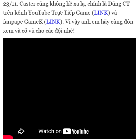
23/11. Caster cũng không hề xa lạ, chính là Dũng CT
trên kênh YouTube Trực Tiếp Game (
LINK
) và
fanpape GameK (
LINK
). Vì vậy anh em hãy cùng đón
xem và cổ vũ cho các đội nhé!