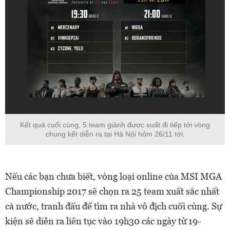
Kết quả cuối cùng, 5 team giành được suất đi tiếp tới vòng
chung kết diễn ra tại Hà Nội hôm 26/11 tới.
Nếu các bạn chưa biết, vòng loại online của MSI MGA
Championship 2017 sẽ chọn ra 25 team xuất sắc nhất
cả nước, tranh đấu để tìm ra nhà vô địch cuối cùng. Sự
kiện sẽ diễn ra liên tục vào 19h30 các ngày từ 19-