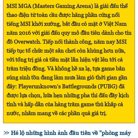
MSI MGA (Masters Gaming Arena) là giải đấu thể
thao điện tử toàn cầu được hãng phần cứng nổi
tiếng MSI khởi xướng, bắt đầu có mặt ở Việt Nam
năm 2016 với giải đấu quy mô đầu tiên dành cho tín
đồ Overwatch. Tiếp nối thành công, năm nay MSI
tiếp tục tổ chức một sân chơi còn khủng hơn nữa,
với tổng trị giá cả tiền mặt lẫn hiện vật lên tới cả
trăm triệu đồng. Và không hề xa lạ, tựa game bắn
súng sinh tồn đang làm mưa làm gió thời gian gần
đây: Playerunknown's Battlegrounds (PUBG) đã
được lựa chọn, hứa hẹn những pha thi đấu đầy kịch
tính và hấp dẫn của hàng trăm game thủ khắp cả
nước, nhằm mang về các phần quà giá trị.
Hé lộ những hình ảnh đầu tiên về "phòng máy