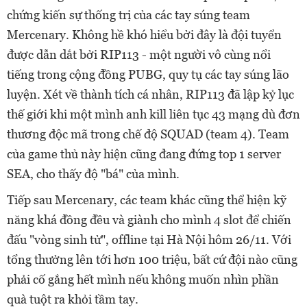
chứng kiến sự thống trị của các tay súng team
Mercenary. Không hề khó hiểu bởi đây là đội tuyển
được dẫn dắt bởi RIP113 - một người vô cùng nổi
tiếng trong cộng đồng PUBG, quy tụ các tay súng lão
luyện. Xét về thành tích cá nhân, RIP113 đã lập kỷ lục
thế giới khi một mình anh kill liên tục 43 mạng dù đơn
thương độc mã trong chế độ SQUAD (team 4). Team
của game thủ này hiện cũng đang đứng top 1 server
SEA, cho thấy độ "bá" của mình.
Tiếp sau Mercenary, các team khác cũng thể hiện kỹ
năng khá đồng đều và giành cho mình 4 slot để chiến
đấu "vòng sinh tử", offline tại Hà Nội hôm 26/11. Với
tổng thưởng lên tới hơn 100 triệu, bất cứ đội nào cũng
phải cố gắng hết mình nếu không muốn nhìn phần
quà tuột ra khỏi tầm tay.