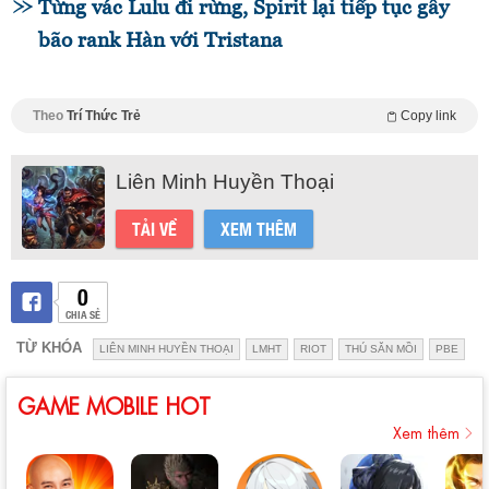
Từng vác Lulu đi rừng, Spirit lại tiếp tục gây
bão rank Hàn với Tristana
Theo
Trí Thức Trẻ
Copy link
Liên Minh Huyền Thoại
TẢI VỀ
XEM THÊM
0
CHIA SẺ
TỪ KHÓA
LIÊN MINH HUYỀN THOẠI
LMHT
RIOT
THÚ SĂN MỒI
PBE
GAME MOBILE HOT
Xem thêm