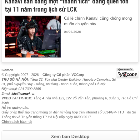
Kanavi san bằng một "thành tích" đáng quên tồn
tại 11 năm trong lịch sử LCK
Có lẽ chính Kanavi cũng không mong
muốn chuyện này.
04/08/2026
GameK
© Copyright 2007 - 2026 –
Công ty Cổ phần VCCorp
TRỤ SỞ HÀ NỘI:
Tầng 22, Tòa nhà Center Building, Hapulico Complex, Số
01, phố Nguyễn Huy Tưởng, phường Thanh Xuân, thành phố Hà Nội.
Điện thoại: 024 7309 5555.
Email:
info@gamek.vn
VPĐD TẠI TP.HCM:
Tầng 4 Tòa nhà 123, 127 Võ Văn Tần, phường 6, quận 3, TP. Hồ Chí
Minh
Hỗ trợ quảng cáo:
Giấy phép thiết lập trang thông tin điện tử tổng hợp trên internet số 3634/GP-TTĐT do Sở
Thông tin và Truyền thông TP Hà Nội cấp ngày 06/09/2017
Chính sách bảo mật
Xem bản Desktop