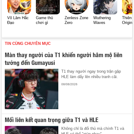
Võ Lâm Hắc
Game thủ
Zenless Zone
Wuthering
Thiên 
Đạo
chơi gì
Zero
Waves
Origin
TIN CÙNG CHUYÊN MỤC
Màn thay người của T1 khiến người hâm mộ liên
tưởng đến Gumayusi
T1 thay người ngay trong trận gặp
HLE làm dấy lên nhiều tranh cãi.
08/08/2026
Mối liên kết quan trọng giữa T1 và HLE
Không chỉ là đối thủ mà chính T1 và
HLE có thể "giúp nhau".