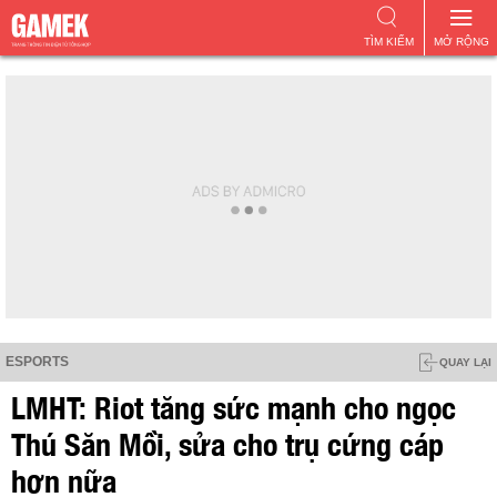
TÌM KIẾM
MỞ RỘNG
ESPORTS
QUAY LẠI
LMHT: Riot tăng sức mạnh cho ngọc
Thú Săn Mồi, sửa cho trụ cứng cáp
hơn nữa