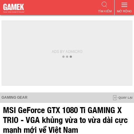
TÌM KIẾM
MỞ RỘNG
GAMING GEAR
QUAY LẠI
MSI GeForce GTX 1080 Ti GAMING X
TRIO - VGA khủng vừa to vừa dài cực
mạnh mới về Việt Nam