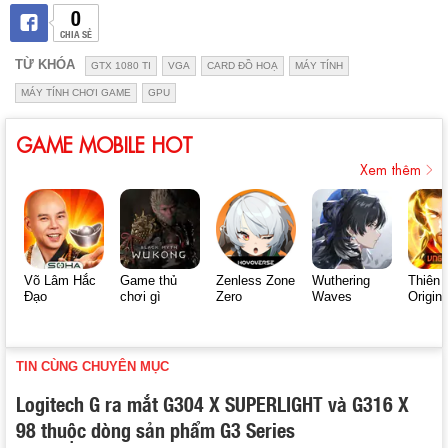
0
CHIA SẺ
TỪ KHÓA
GTX 1080 TI
VGA
CARD ĐỒ HOẠ
MÁY TÍNH
MÁY TÍNH CHƠI GAME
GPU
GAME MOBILE HOT
Xem thêm
Võ Lâm Hắc
Game thủ
Zenless Zone
Wuthering
Thiên 
Đạo
chơi gì
Zero
Waves
Origin
TIN CÙNG CHUYÊN MỤC
Logitech G ra mắt G304 X SUPERLIGHT và G316 X
98 thuộc dòng sản phẩm G3 Series