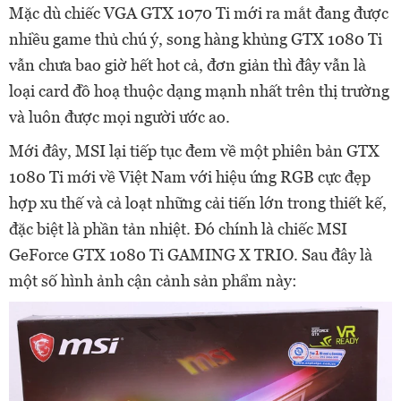
Mặc dù chiếc VGA GTX 1070 Ti mới ra mắt đang được
nhiều game thủ chú ý, song hàng khủng GTX 1080 Ti
vẫn chưa bao giờ hết hot cả, đơn giản thì đây vẫn là
loại card đồ hoạ thuộc dạng mạnh nhất trên thị trường
và luôn được mọi người ước ao.
Mới đây, MSI lại tiếp tục đem về một phiên bản GTX
1080 Ti mới về Việt Nam với hiệu ứng RGB cực đẹp
hợp xu thế và cả loạt những cải tiến lớn trong thiết kế,
đặc biệt là phần tản nhiệt. Đó chính là chiếc MSI
GeForce GTX 1080 Ti GAMING X TRIO. Sau đây là
một số hình ảnh cận cảnh sản phẩm này: