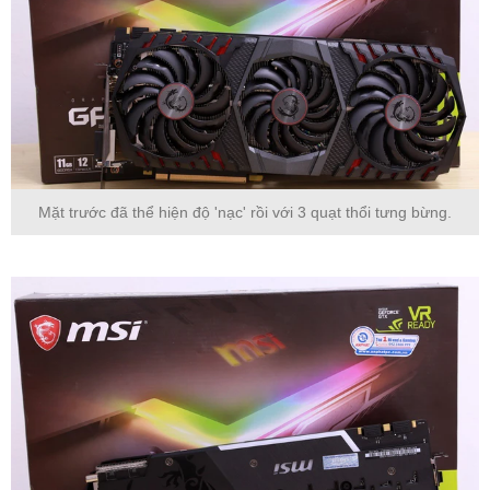
Mặt trước đã thể hiện độ 'nạc' rồi với 3 quạt thổi tưng bừng.