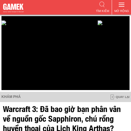
TÌM KIẾM
MỞ RỘNG
KHÁM PHÁ
QUAY LẠI
Warcraft 3: Đã bao giờ bạn phân vân
về nguồn gốc Sapphiron, chú rồng
huyền thoại của Lich King Arthas?