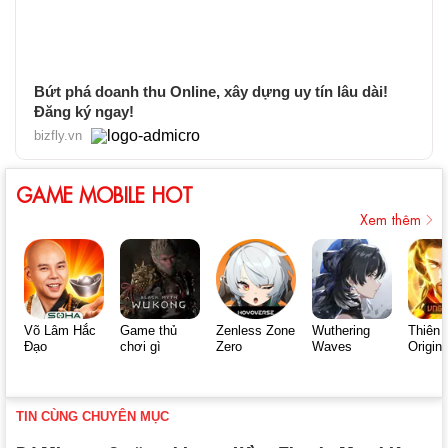
Bứt phá doanh thu Online, xây dựng uy tín lâu dài!
Đăng ký ngay!
bizfly.vn
GAME MOBILE HOT
Xem thêm
Võ Lâm Hắc
Game thủ
Zenless Zone
Wuthering
Thiên 
Đạo
chơi gì
Zero
Waves
Origin
TIN CÙNG CHUYÊN MỤC