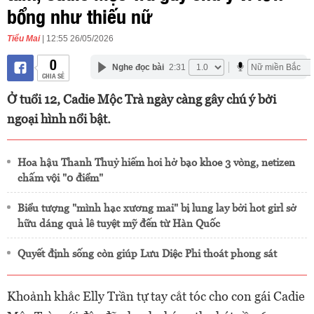
bổng như thiếu nữ
Tiểu Mai
| 12:55 26/05/2026
0
Nghe đọc bài
2:31
CHIA SẺ
Ở tuổi 12, Cadie Mộc Trà ngày càng gây chú ý bởi
ngoại hình nổi bật.
Hoa hậu Thanh Thuỷ hiếm hoi hở bạo khoe 3 vòng, netizen
chấm vội "0 điểm"
Biểu tượng "mình hạc xương mai" bị lung lay bởi hot girl sở
hữu dáng quả lê tuyệt mỹ đến từ Hàn Quốc
Quyết định sống còn giúp Lưu Diệc Phi thoát phong sát
Khoảnh khắc Elly Trần tự tay cắt tóc cho con gái Cadie