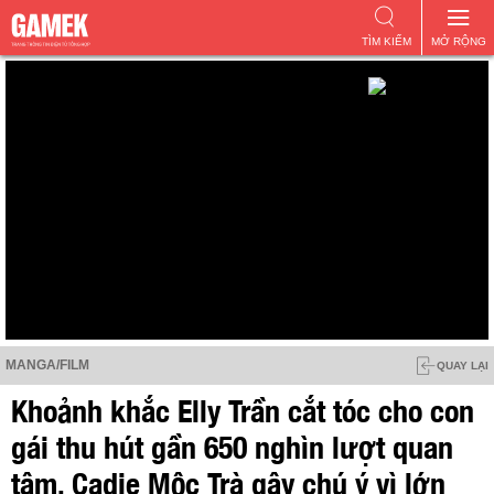
TÌM KIẾM
MỞ RỘNG
MANGA/FILM
QUAY LẠI
Khoảnh khắc Elly Trần cắt tóc cho con
gái thu hút gần 650 nghìn lượt quan
tâm, Cadie Mộc Trà gây chú ý vì lớn