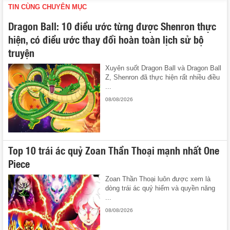
TIN CÙNG CHUYÊN MỤC
Dragon Ball: 10 điều ước từng được Shenron thực
hiện, có điều ước thay đổi hoàn toàn lịch sử bộ
truyện
Xuyên suốt Dragon Ball và Dragon Ball
Z, Shenron đã thực hiện rất nhiều điều
...
08/08/2026
Top 10 trái ác quỷ Zoan Thần Thoại mạnh nhất One
Piece
Zoan Thần Thoại luôn được xem là
dòng trái ác quỷ hiếm và quyền năng
...
08/08/2026