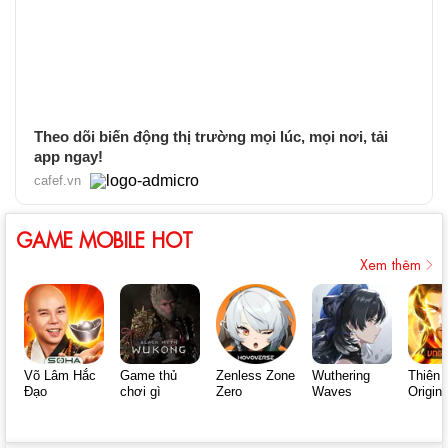
Theo dõi biến động thị trường mọi lúc, mọi nơi, tải
app ngay!
cafef.vn
GAME MOBILE HOT
Xem thêm
Võ Lâm Hắc
Game thủ
Zenless Zone
Wuthering
Thiên 
Đạo
chơi gì
Zero
Waves
Origin