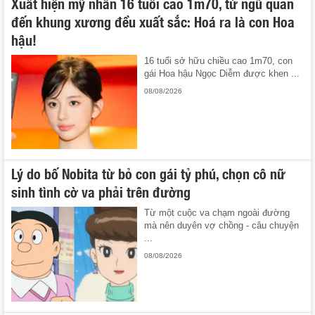
Xuất hiện mỹ nhân 16 tuổi cao 1m70, từ ngũ quan
đến khung xương đều xuất sắc: Hoá ra là con Hoa
hậu!
16 tuổi sở hữu chiều cao 1m70, con
gái Hoa hậu Ngọc Diễm được khen ...
08/08/2026
Lý do bố Nobita từ bỏ con gái tỷ phú, chọn cô nữ
sinh tình cờ va phải trên đường
Từ một cuộc va chạm ngoài đường
mà nên duyên vợ chồng - câu chuyện
...
08/08/2026