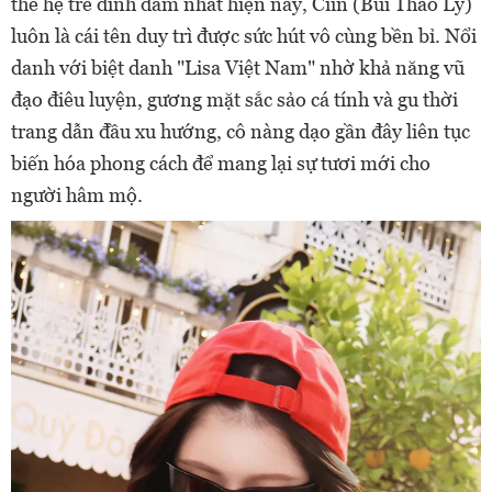
thế hệ trẻ đình đám nhất hiện nay, Ciin (Bùi Thảo Ly)
luôn là cái tên duy trì được sức hút vô cùng bền bỉ. Nổi
danh với biệt danh "Lisa Việt Nam" nhờ khả năng vũ
đạo điêu luyện, gương mặt sắc sảo cá tính và gu thời
trang dẫn đầu xu hướng, cô nàng dạo gần đây liên tục
biến hóa phong cách để mang lại sự tươi mới cho
người hâm mộ.