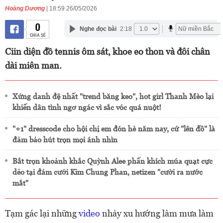
Hoàng Dương
| 18:59 26/05/2026
0
Nghe đọc bài
2:18
CHIA SẺ
Ciin diện đồ tennis ôm sát, khoe eo thon và đôi chân
dài miên man.
Xứng danh đệ nhất "trend băng keo", hot girl Thanh Mèo lại
khiến dân tình ngơ ngác vì sắc vóc quá nuột!
"+1" dresscode cho hội chị em đón hè năm nay, cứ "lên đồ" là
đảm bảo hút trọn mọi ánh nhìn
Bắt trọn khoảnh khắc Quỳnh Alee phấn khích múa quạt cực
dẻo tại đám cưới Kim Chung Phan, netizen "cười ra nước
mắt"
Tạm gác lại những
video
nhảy xu hướng làm mưa làm