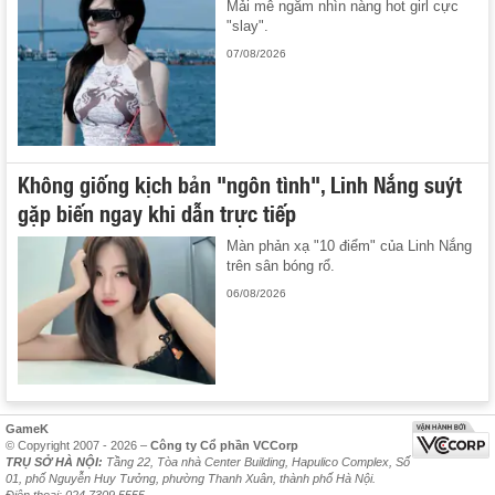
Mải mê ngắm nhìn nàng hot girl cực
"slay".
07/08/2026
Không giống kịch bản "ngôn tình", Linh Nắng suýt
gặp biến ngay khi dẫn trực tiếp
Màn phản xạ "10 điểm" của Linh Nắng
trên sân bóng rổ.
06/08/2026
GameK
© Copyright 2007 - 2026 –
Công ty Cổ phần VCCorp
TRỤ SỞ HÀ NỘI:
Tầng 22, Tòa nhà Center Building, Hapulico Complex, Số
01, phố Nguyễn Huy Tưởng, phường Thanh Xuân, thành phố Hà Nội.