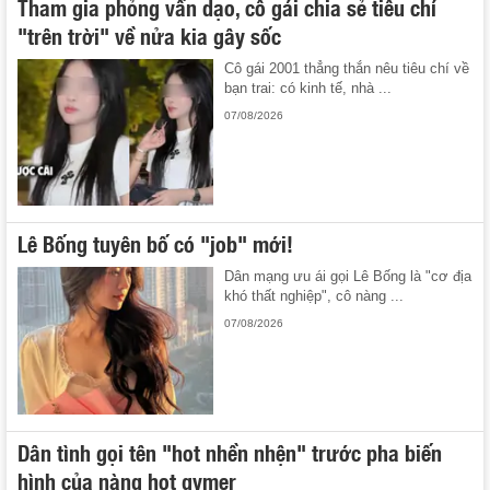
Tham gia phỏng vấn dạo, cô gái chia sẻ tiêu chí
"trên trời" về nửa kia gây sốc
Cô gái 2001 thẳng thắn nêu tiêu chí về
bạn trai: có kinh tế, nhà ...
07/08/2026
Lê Bống tuyên bố có "job" mới!
Dân mạng ưu ái gọi Lê Bống là "cơ địa
khó thất nghiệp", cô nàng ...
07/08/2026
Dân tình gọi tên "hot nhền nhện" trước pha biến
hình của nàng hot gymer