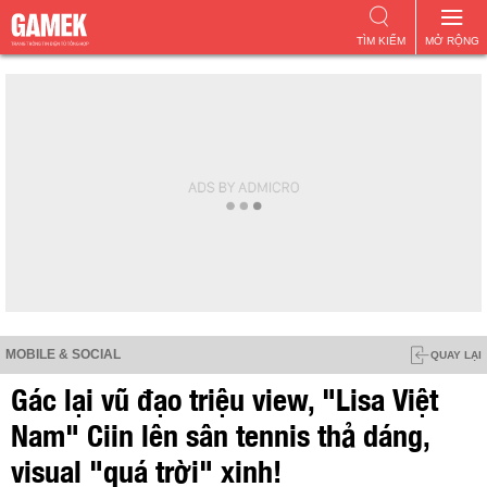
TÌM KIẾM
MỞ RỘNG
MOBILE & SOCIAL
QUAY LẠI
Gác lại vũ đạo triệu view, "Lisa Việt
Nam" Ciin lên sân tennis thả dáng,
visual "quá trời" xinh!