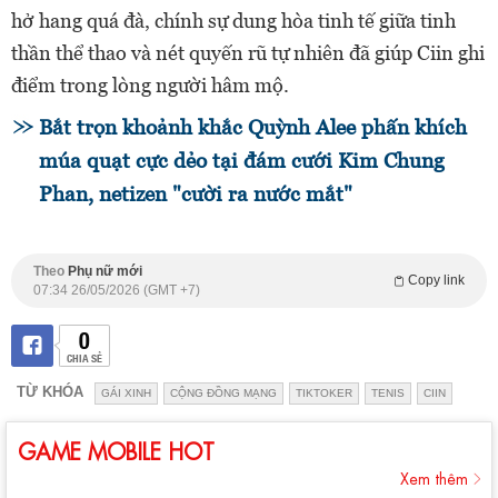
hở hang quá đà, chính sự dung hòa tinh tế giữa tinh
thần thể thao và nét quyến rũ tự nhiên đã giúp Ciin ghi
điểm trong lòng người hâm mộ.
Bắt trọn khoảnh khắc Quỳnh Alee phấn khích
múa quạt cực dẻo tại đám cưới Kim Chung
Phan, netizen "cười ra nước mắt"
Theo
Phụ nữ mới
Copy link
07:34 26/05/2026 (GMT +7)
0
CHIA SẺ
TỪ KHÓA
GÁI XINH
CỘNG ĐỒNG MẠNG
TIKTOKER
TENIS
CIIN
GAME MOBILE HOT
Xem thêm