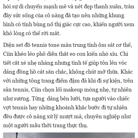
hỏi sự di chuyển mạnh mẽ và nét đẹp thanh xuân, tràn
đầy sức sống của cô nàng đã tạo nên những khung
hình có tính bùng nổ thị giác cực cao, khiến người xem
khó lòng có thể rời mắt.
Diện set đồ tennis tone màu trung tính ôm sát cơ thể,
Ciin khéo léo phô diễn thắt eo con kiến nhỏ xíu. Chi
tiết cắt xẻ nhẹ nhàng nhưng tinh tế giúp tôn lên vóc
dáng đồng hồ cát săn chắc, không chút mỡ thừa. Khác
với những tông trang điểm đậm đà khi đi sự kiện, trên
sân tennis, Ciin chọn lối makeup mỏng nhẹ, tự nhiên
như sương. Từng dáng bên lưới, tựa người vào chiếc
vợt tennis hay những khoảnh khắc bước đi tự nhiên
đều được cô nàng xử lý mượt mà, chuyên nghiệp như
một người mẫu thời trang thực thụ.