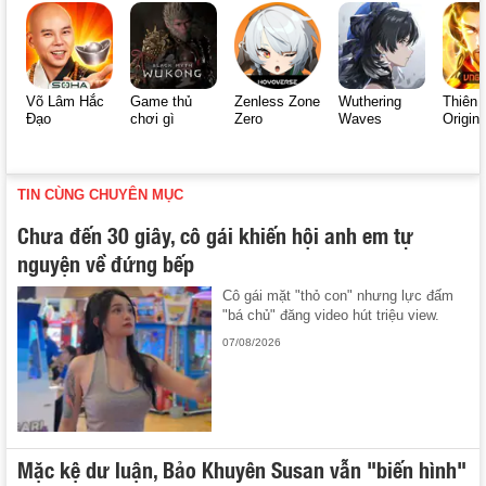
Võ Lâm Hắc
Game thủ
Zenless Zone
Wuthering
Thiên 
Đạo
chơi gì
Zero
Waves
Origin
TIN CÙNG CHUYÊN MỤC
Chưa đến 30 giây, cô gái khiến hội anh em tự
nguyện về đứng bếp
Cô gái mặt "thỏ con" nhưng lực đấm
"bá chủ" đăng video hút triệu view.
07/08/2026
Mặc kệ dư luận, Bảo Khuyên Susan vẫn "biến hình"