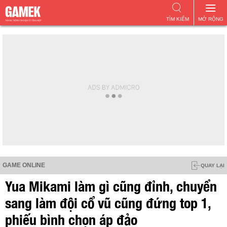
TÌM KIẾM
MỞ RỘNG
GAME ONLINE
QUAY LẠI
Yua Mikami làm gì cũng đỉnh, chuyển
sang làm đội cổ vũ cũng đứng top 1,
phiếu bình chọn áp đảo