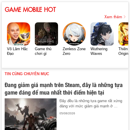
GAME MOBILE HOT
Xem thêm
Võ Lâm Hắc
Game thủ
Zenless Zone
Wuthering
Thiên 
Đạo
chơi gì
Zero
Waves
Origin
TIN CÙNG CHUYÊN MỤC
Đang giảm giá mạnh trên Steam, đây là những tựa
game đáng để mua nhất thời điểm hiện tại
Đây đều là những tựa game rất xứng
đáng với mức giảm giá mạnh ở ...
05/08/2026