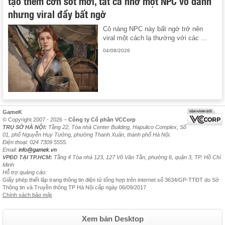
tạo thêm cơn sốt mới, tất cả nhờ một NPC vô danh
nhưng viral đầy bất ngờ
Cô nàng NPC này bất ngờ trở nên
viral một cách lạ thường với các ...
04/08/2026
GameK
© Copyright 2007 - 2026 –
Công ty Cổ phần VCCorp
TRỤ SỞ HÀ NỘI:
Tầng 22, Tòa nhà Center Building, Hapulico Complex, Số
01, phố Nguyễn Huy Tưởng, phường Thanh Xuân, thành phố Hà Nội.
Điện thoại: 024 7309 5555.
Email:
info@gamek.vn
VPĐD TẠI TP.HCM:
Tầng 4 Tòa nhà 123, 127 Võ Văn Tần, phường 6, quận 3, TP. Hồ Chí
Minh
Hỗ trợ quảng cáo:
Giấy phép thiết lập trang thông tin điện tử tổng hợp trên internet số 3634/GP-TTĐT do Sở
Thông tin và Truyền thông TP Hà Nội cấp ngày 06/09/2017
Chính sách bảo mật
Xem bản Desktop