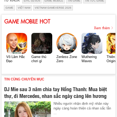
TỪ KHÓA
EPIC SEVEN
GAME MOBILE
TIN GAME
TIN TỨC GAME
GAME
VIỆT NAM
VIETNAM GAMEVERSE 2026
GAME MOBILE HOT
Xem thêm
Võ Lâm Hắc
Game thủ
Zenless Zone
Wuthering
Thiên 
Đạo
chơi gì
Zero
Waves
Origin
TIN CÙNG CHUYÊN MỤC
DJ Mie sau 3 năm chia tay Hồng Thanh: Mua biệt
thự, đi Mercedes, nhan sắc ngày càng lên hương
Nhiều người nhận định mỹ nhân này
ngày càng hoàn thiện cả nhan sắc lẫn
...