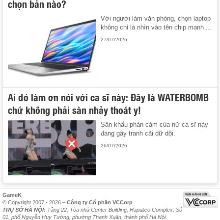
chọn bản nào?
Với người làm văn phòng, chọn laptop
không chỉ là nhìn vào tên chip mạnh ...
27/07/2026
Ai đó làm ơn nói với ca sĩ này: Đây là WATERBOMB
chứ không phải sàn nhảy thoát y!
Sân khấu phản cảm của nữ ca sĩ này
đang gây tranh cãi dữ dội.
26/07/2026
GameK
© Copyright 2007 - 2026 –
Công ty Cổ phần VCCorp
TRỤ SỞ HÀ NỘI:
Tầng 22, Tòa nhà Center Building, Hapulico Complex, Số
01, phố Nguyễn Huy Tưởng, phường Thanh Xuân, thành phố Hà Nội.