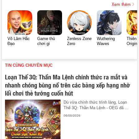
Xem thêm
Võ Lâm Hắc
Game thủ
Zenless Zone
Wuthering
Thiên 
Đạo
chơi gì
Zero
Waves
Origin
TIN CÙNG CHUYÊN MỤC
Loạn Thế 3Q: Thần Ma Lệnh chính thức ra mắt và
nhanh chóng bùng nổ trên các bảng xếp hạng nhờ
lối chơi thẻ tướng cuốn hút
Dù vừa chính thức trình làng, Loạn
Thế 3Q: Thần Ma Lệnh - OEG đã ...
06/08/2026