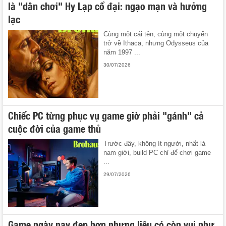
là "dân chơi" Hy Lạp cổ đại: ngạo mạn và hưởng
lạc
Cùng một cái tên, cùng một chuyến
trở về Ithaca, nhưng Odysseus của
năm 1997 ...
30/07/2026
Chiếc PC từng phục vụ game giờ phải "gánh" cả
cuộc đời của game thủ
Trước đây, không ít người, nhất là
nam giới, build PC chỉ để chơi game
...
29/07/2026
Game ngày nay đẹp hơn nhưng liệu có còn vui như