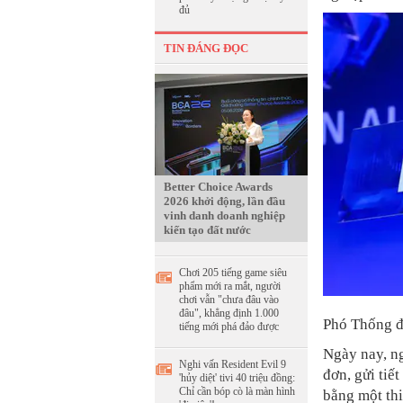
đủ
TIN ĐÁNG ĐỌC
Better Choice Awards
2026 khởi động, lần đầu
vinh danh doanh nghiệp
kiến tạo đất nước
Chơi 205 tiếng game siêu
phẩm mới ra mắt, người
chơi vẫn "chưa đâu vào
đâu", khẳng định 1.000
Phó Thống 
tiếng mới phá đảo được
Ngày nay, ng
Nghi vấn Resident Evil 9
đơn, gửi tiế
'hủy diệt' tivi 40 triệu đồng:
Chỉ cần bóp cò là màn hình
bằng một thi