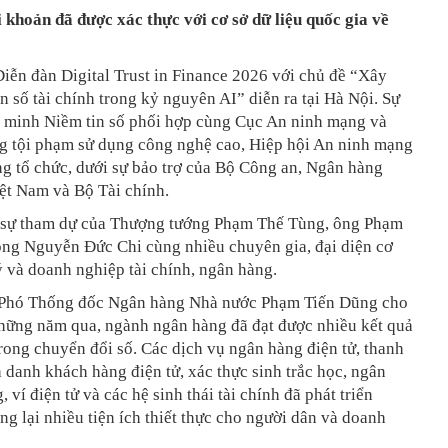
i khoản đã được xác thực với cơ sở dữ liệu quốc gia về
iễn đàn Digital Trust in Finance 2026 với chủ đề “Xây
n số tài chính trong kỷ nguyên AI” diễn ra tại Hà Nội. Sự
n minh Niềm tin số phối hợp cùng Cục An ninh mạng và
g tội phạm sử dụng công nghệ cao, Hiệp hội An ninh mạng
g tổ chức, dưới sự bảo trợ của Bộ Công an, Ngân hàng
ệt Nam và Bộ Tài chính.
 sự tham dự của Thượng tướng Phạm Thế Tùng, ông Phạm
ông Nguyễn Đức Chi cùng nhiều chuyên gia, đại diện cơ
 và doanh nghiệp tài chính, ngân hàng.
, Phó Thống đốc Ngân hàng Nhà nước Phạm Tiến Dũng cho
những năm qua, ngành ngân hàng đã đạt được nhiều kết quả
rong chuyển đổi số. Các dịch vụ ngân hàng điện tử, thanh
h danh khách hàng điện tử, xác thực sinh trắc học, ngân
 ví điện tử và các hệ sinh thái tài chính đã phát triển
 lại nhiều tiện ích thiết thực cho người dân và doanh