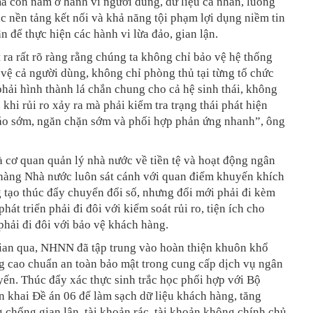
à còn nằm ở hành vi người dùng, dữ liệu cá nhân, luồng
ác nền tảng kết nối và khả năng tội phạm lợi dụng niềm tin
n để thực hiện các hành vi lừa đảo, gian lận.
 ra rất rõ ràng rằng chúng ta không chỉ bảo vệ hệ thống
vệ cả người dùng, không chỉ phòng thủ tại từng tổ chức
phải hình thành lá chắn chung cho cả hệ sinh thái, không
 khi rủi ro xảy ra mà phải kiểm tra trạng thái phát hiện
áo sớm, ngăn chặn sớm và phối hợp phản ứng nhanh”, ông
là cơ quan quản lý nhà nước về tiền tệ và hoạt động ngân
hàng Nhà nước luôn sát cánh với quan điểm khuyến khích
 tạo thúc đẩy chuyển đổi số, nhưng đổi mới phải đi kèm
phát triển phải đi đôi với kiểm soát rủi ro, tiện ích cho
hải đi đôi với bảo vệ khách hàng.
gian qua, NHNN đã tập trung vào hoàn thiện khuôn khổ
g cao chuẩn an toàn bảo mật trong cung cấp dịch vụ ngân
yến. Thúc đẩy xác thực sinh trắc học phối hợp với Bộ
n khai Đề án 06 để làm sạch dữ liệu khách hàng, tăng
chống gian lận, tài khoản rác, tài khoản không chính chủ.