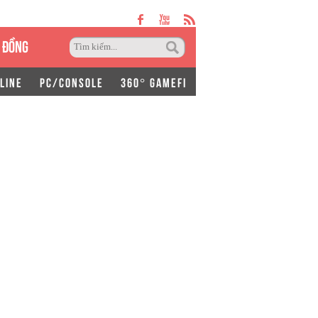
 ĐỒNG
LINE
PC/CONSOLE
360° GAMEFI