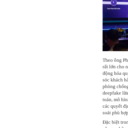
Theo ông Ph
rất lớn cho 
động hóa quy
sóc khách hà
phòng chống 
deepfake lừa
toán, mô hìn
các quyết đị
soát phù hợp
Đặc biệt tro