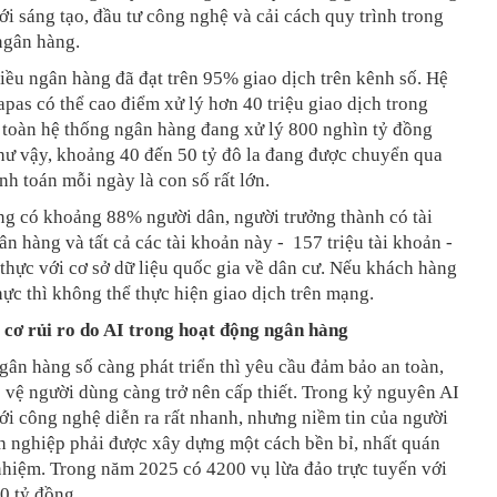
ới sáng tạo, đầu tư công nghệ và cải cách quy trình trong
ngân hàng.
iều ngân hàng đã đạt trên 95% giao dịch trên kênh số. Hệ
pas có thể cao điểm xử lý hơn 40 triệu giao dịch trong
 toàn hệ thống ngân hàng đang xử lý 800 nghìn tỷ đồng
hư vậy, khoảng 40 đến 50 tỷ đô la đang được chuyển qua
nh toán mỗi ngày là con số rất lớn.
ng có khoảng 88% người dân, người trưởng thành có tài
ân hàng và tất cả các tài khoản này - 157 triệu tài khoản -
thực với cơ sở dữ liệu quốc gia về dân cư. Nếu khách hàng
ực thì không thể thực hiện giao dịch trên mạng.
cơ rủi ro do AI trong hoạt động ngân hàng
gân hàng số càng phát triển thì yêu cầu đảm bảo an toàn,
 vệ người dùng càng trở nên cấp thiết. Trong kỷ nguyên AI
ới công nghệ diễn ra rất nhanh, nhưng niềm tin của người
h nghiệp phải được xây dựng một cách bền bỉ, nhất quán
nhiệm. Trong năm 2025 có 4200 vụ lừa đảo trực tuyến với
00 tỷ đồng.