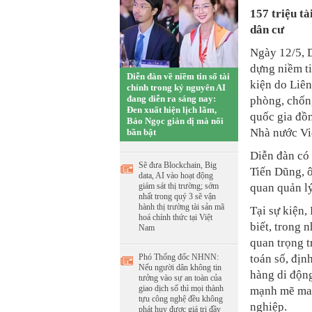
157 triệu tà
dân cư
Ngày 12/5, D
dựng niềm ti
Diễn đàn về niềm tin số tài
kiện do Liê
chính trong kỷ nguyên AI
đang diễn ra sáng nay:
phòng, chốn
Đen xuất hiện lịch lãm,
quốc gia đồn
Bảo Ngọc giản dị mà nổi
Nhà nước Vi
bần bật
Diễn đàn có
Sẽ đưa Blockchain, Big
Tiến Dũng, 
data, AI vào hoạt động
giám sát thị trường; sớm
quan quản lý
nhất trong quý 3 sẽ vận
hành thị trường tài sản mã
Tại sự kiện
hoá chính thức tại Việt
biết, trong 
Nam
quan trọng t
Phó Thống đốc NHNN:
toán số, địn
Nếu người dân không tin
hàng di động,
tưởng vào sự an toàn của
giao dịch số thì mọi thành
mạnh mẽ mang
tựu công nghệ đều không
nghiệp.
phát huy được giá trị đầy