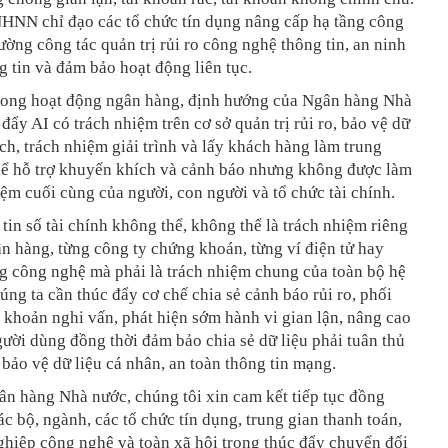
NHNN chỉ đạo các tổ chức tín dụng nâng cấp hạ tầng công
ường công tác quản trị rủi ro công nghệ thông tin, an ninh
g tin và đảm bảo hoạt động liên tục.
trong hoạt động ngân hàng, định hướng của Ngân hàng Nhà
 đẩy AI có trách nhiệm trên cơ sở quản trị rủi ro, bảo vệ dữ
ch, trách nhiệm giải trình và lấy khách hàng làm trung
thể hỗ trợ khuyến khích và cảnh báo nhưng không được làm
ệm cuối cùng của người, con người và tổ chức tài chính.
tin số tài chính không thể, không thể là trách nhiệm riêng
n hàng, từng công ty chứng khoán, từng ví điện tử hay
g công nghệ mà phải là trách nhiệm chung của toàn bộ hệ
húng ta cần thúc đẩy cơ chế chia sẻ cảnh báo rủi ro, phối
i khoản nghi vấn, phát hiện sớm hành vi gian lận, nâng cao
ười dùng đồng thời đảm bảo chia sẻ dữ liệu phải tuân thủ
 bảo vệ dữ liệu cá nhân, an toàn thông tin mạng.
n hàng Nhà nước, chúng tôi xin cam kết tiếp tục đồng
c bộ, ngành, các tổ chức tín dụng, trung gian thanh toán,
ghiệp công nghệ và toàn xã hội trong thúc đẩy chuyển đổi