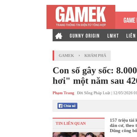
GAME 
GUNNY ORIGIN
LMHT
LIÊN
GAMEK
›
KHÁM PHÁ
Con số gây sốc: 8.00
hơi" một năm sau 420
Phạm Trang
Đời Sống Pháp Luật |
12/05/2026 0
157 triệu tài
TIN LIÊN QUAN
dân cư, theo
Dũng công bố