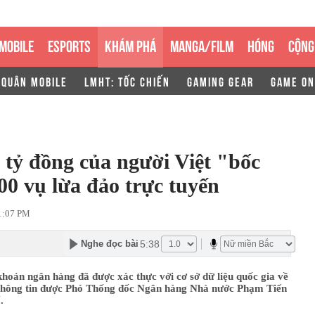
MOBILE
ESPORTS
KHÁM PHÁ
MANGA/FILM
HÓNG
CỘNG
 QUÂN MOBILE
LMHT: TỐC CHIẾN
GAMING GEAR
GAME ON
0 tỷ đồng của người Việt "bốc
0 vụ lừa đảo trực tuyến
1:07 PM
5:38
Nghe đọc bài
 khoản ngân hàng đã được xác thực với cơ sở dữ liệu quốc gia về
 thông tin được Phó Thống đốc Ngân hàng Nhà nước Phạm Tiến
.