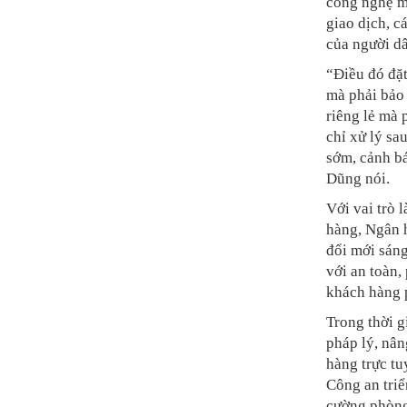
công nghệ m
giao dịch, c
của người dâ
“Điều đó đặt
mà phải bảo 
riêng lẻ mà 
chỉ xử lý sau
sớm, cảnh b
Dũng nói.
Với vai trò 
hàng, Ngân 
đổi mới sáng
với an toàn, 
khách hàng p
Trong thời 
pháp lý, nân
hàng trực tu
Công an triể
cường phòng 