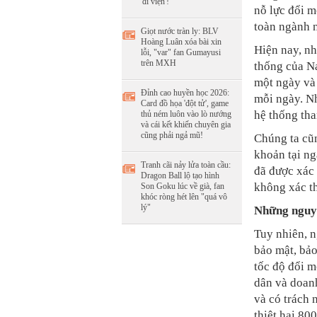
'đi viện'!
nỗ lực đổi m
toàn ngành 
Giọt nước tràn ly: BLV
Hoàng Luân xóa bài xin
Hiện nay, nh
lỗi, "var" fan Gumayusi
trên MXH
thống của Na
một ngày và
Đỉnh cao huyền học 2026:
mỗi ngày. N
Card đồ họa 'đột tử', game
hệ thống tha
thủ ném luôn vào lò nướng
và cái kết khiến chuyên gia
cũng phải ngả mũ!
Chúng ta cũ
khoản tại ng
Tranh cãi nảy lửa toàn cầu:
đã được xác 
Dragon Ball lộ tạo hình
không xác th
Son Goku lúc về già, fan
khóc ròng hét lên "quá vô
lý"
Những nguy 
Tuy nhiên, n
bảo mật, bảo
tốc độ đổi m
dân và doan
và có trách 
thiệt hại 80