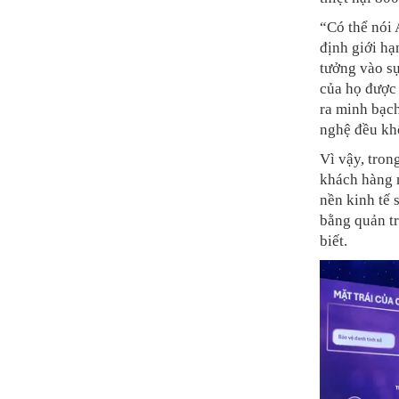
“Có thể nói 
định giới hạ
tưởng vào sự
của họ được 
ra minh bạch
nghệ đều khô
Vì vậy, tron
khách hàng 
nền kinh tế 
bằng quản tr
biết.