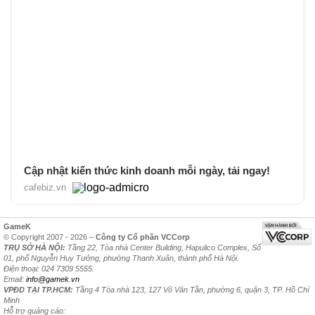
Cập nhật kiến thức kinh doanh mỗi ngày, tải ngay!
cafebiz.vn
GameK
© Copyright 2007 - 2026 –
Công ty Cổ phần VCCorp
TRỤ SỞ HÀ NỘI:
Tầng 22, Tòa nhà Center Building, Hapulico Complex, Số
01, phố Nguyễn Huy Tưởng, phường Thanh Xuân, thành phố Hà Nội.
Điện thoại: 024 7309 5555.
Email:
info@gamek.vn
VPĐD TẠI TP.HCM:
Tầng 4 Tòa nhà 123, 127 Võ Văn Tần, phường 6, quận 3, TP. Hồ Chí
Minh
Hỗ trợ quảng cáo: