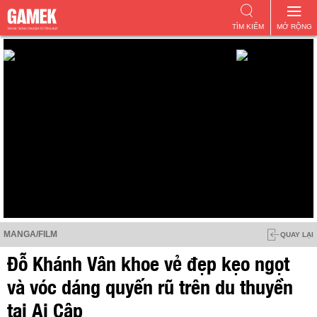
TÌM KIẾM
MỞ RỘNG
MANGA/FILM
QUAY LẠI
Đỗ Khánh Vân khoe vẻ đẹp kẹo ngọt
và vóc dáng quyến rũ trên du thuyền
tại Ai Cập