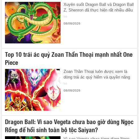
Xuyên suốt Dragon Ball và Dragon Ball
Z, Shenron đã thực hiện rất nhiều điều
...
08/08/2026
Top 10 trái ác quỷ Zoan Thần Thoại mạnh nhất One
Piece
Zoan Thần Thoại luôn được xem là
dòng trái ác quỷ hiếm và quyền năng
...
08/08/2026
Dragon Ball: Vì sao Vegeta chưa bao giờ dùng Ngọc
Rồng để hồi sinh toàn bộ tộc Saiyan?
Vì sao Vegeta chưa từng dùng Ngọc