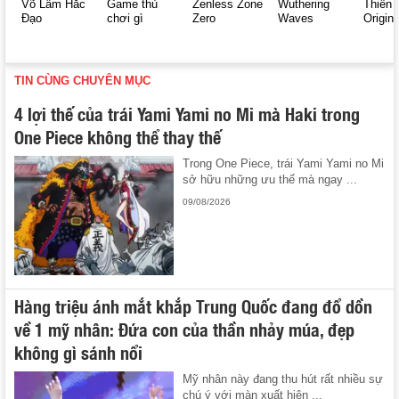
Võ Lâm Hắc
Game thủ
Zenless Zone
Wuthering
Thiên 
Đạo
chơi gì
Zero
Waves
Origin
TIN CÙNG CHUYÊN MỤC
4 lợi thế của trái Yami Yami no Mi mà Haki trong
One Piece không thể thay thế
Trong One Piece, trái Yami Yami no Mi
sở hữu những ưu thế mà ngay ...
09/08/2026
Hàng triệu ánh mắt khắp Trung Quốc đang đổ dồn
về 1 mỹ nhân: Đứa con của thần nhảy múa, đẹp
không gì sánh nổi
Mỹ nhân này đang thu hút rất nhiều sự
chú ý với màn xuất hiện ...