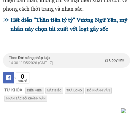
thiện bản thân, không chỉ về mặt diễn xuất mà còn về
phong cách thời trang và nhan sắc.
Hết diễn "Thần tiên tỷ tỷ" Vương Ngữ Yên, mỹ
nhân này chọn tái xuất với loạt gây sốc
Theo
Đời sống pháp luật
Copy link
14:30 11/05/2026 (GMT +7)
0
CHIA SẺ
TỪ KHÓA
DIỄN VIÊN
MẮT BIẾC
TRÀ LONG
ĐỖ KHÁNH VÂN
NHAN SẮC ĐỖ KHÁNH VÂN