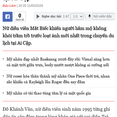
Bảo Lâm
| 16:35 11/05/2026
0
Nghe đọc bài
1:47
CHIA SẺ
Nữ diễn viên Mắt Biếc khiến người hâm mộ không
khỏi trầm trồ trước loạt ảnh mới nhất trong chuyến du
lịch tại Ai Cập.
Mỹ nhân đẹp nhất Baeksang 2026 đây rồi: Visual sáng hơn
cả mặt trời giữa trưa, body mướt mượt không ai cưỡng nổi
Nữ coser hóa thân thành mỹ nhân One Piece thời trẻ, nhan
sắc khiến cả Rayleigh lẫn Roger đều say đắm
Mỹ nhân có tài thao túng tâm lý cả một quốc gia
Đỗ Khánh Vân, nữ diễn viên sinh năm 1995 từng ghi
dấu ấn sâu đậm trong lòng khán giả với vai diễn Trà