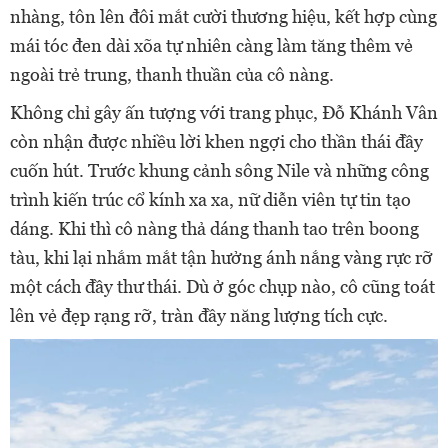
nhàng, tôn lên đôi mắt cười thương hiệu, kết hợp cùng
mái tóc đen dài xõa tự nhiên càng làm tăng thêm vẻ
ngoài trẻ trung, thanh thuần của cô nàng.
Không chỉ gây ấn tượng với trang phục, Đỗ Khánh Vân
còn nhận được nhiều lời khen ngợi cho thần thái đầy
cuốn hút. Trước khung cảnh sông Nile và những công
trình kiến trúc cổ kính xa xa, nữ diễn viên tự tin tạo
dáng. Khi thì cô nàng thả dáng thanh tao trên boong
tàu, khi lại nhắm mắt tận hưởng ánh nắng vàng rực rỡ
một cách đầy thư thái. Dù ở góc chụp nào, cô cũng toát
lên vẻ đẹp rạng rỡ, tràn đầy năng lượng tích cực.