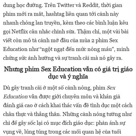
dung học đường. Trên Twitter và Reddit, thời gian
phim mới ra mắt, hashtag liên quan tới cảnh này
nhanh chóng lan truyền, kèm theo các bình luận kêu
gọi Netflix cân nhắc chỉnh sửa. Thậm chí, một vài bài
viết còn mô tả cảnh mở đầu của mùa 2 phim Sex
Education như “ngột ngạt đến mức nóng máu”, minh
chứng sức ảnh hưởng và sự tranh cãi mà nó gây ra.
Nhưng phim Sex Education vẫn có giá trị giáo
dục và ý nghĩa
Dù gây tranh cãi ở một số cảnh nóng, phim
Sex
Education
vẫn được giới chuyên môn và khán giả
đánh giá cao ở cách khai thác vấn đề tình dục một cách
chân thực và thẳng thắn. Những cảnh nóng tưởng như
chỉ để gây sốc lại có mục đích giáo dục: phản ánh sự
vụng về, lúng túng trong các mối quan hệ của tuổi