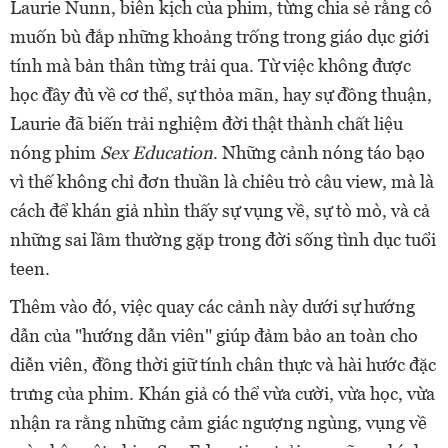
Laurie Nunn, biên kịch của phim, từng chia sẻ rằng cô
muốn bù đắp những khoảng trống trong giáo dục giới
tính mà bản thân từng trải qua. Từ việc không được
học đầy đủ về cơ thể, sự thỏa mãn, hay sự đồng thuận,
Laurie đã biến trải nghiệm đời thật thành chất liệu
nóng phim
Sex Education
. Những cảnh nóng táo bạo
vì thế không chỉ đơn thuần là chiêu trò câu view, mà là
cách để khán giả nhìn thấy sự vụng về, sự tò mò, và cả
những sai lầm thường gặp trong đời sống tình dục tuổi
teen.
Thêm vào đó, việc quay các cảnh này dưới sự hướng
dẫn của "hướng dẫn viên" giúp đảm bảo an toàn cho
diễn viên, đồng thời giữ tính chân thực và hài hước đặc
trưng của phim. Khán giả có thể vừa cười, vừa học, vừa
nhận ra rằng những cảm giác ngượng ngùng, vụng về