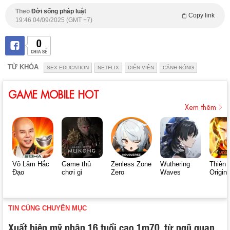
Theo
Đời sống pháp luật
Copy link
19:46 04/09/2025 (GMT +7)
0
CHIA SẺ
TỪ KHÓA
SEX EDUCATION
NETFLIX
DIỄN VIÊN
CẢNH NÓNG
GAME MOBILE HOT
Xem thêm
Võ Lâm Hắc
Game thủ
Zenless Zone
Wuthering
Thiên 
Đạo
chơi gì
Zero
Waves
Origin
TIN CÙNG CHUYÊN MỤC
Xuất hiện mỹ nhân 16 tuổi cao 1m70, từ ngũ quan