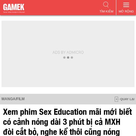
TÌM KIẾM
MỞ RỘNG
MANGA/FILM
QUAY LẠI
Xem phim Sex Education mãi mới biết
có cảnh nóng dài 3 phút bị cả MXH
đòi cắt bỏ, nghe kể thôi cũng nóng