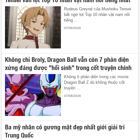
Rudeus Greyrat của Mushoku Tensei
bất ngờ lọt Top 10 nhân vật nam nổi
tiếng ...
07/08/2026
Không chỉ Broly, Dragon Ball vẫn còn 7 phản diện
xứng đáng được "hồi sinh" trong cốt truyện chính
Không ít phản diện trong các movie
Dragon Ball Z dù không thuộc cốt
truyện ...
07/08/2026
Ba mỹ nhân có gương mặt đẹp nhất giới giải trí
Trung Quốc