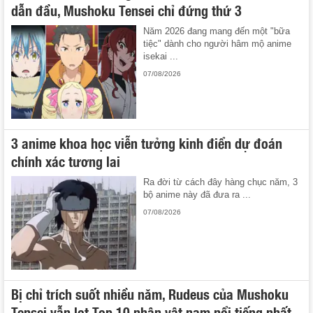
dẫn đầu, Mushoku Tensei chỉ đứng thứ 3
Năm 2026 đang mang đến một "bữa
tiệc" dành cho người hâm mộ anime
isekai ...
07/08/2026
3 anime khoa học viễn tưởng kinh điển dự đoán
chính xác tương lai
Ra đời từ cách đây hàng chục năm, 3
bộ anime này đã đưa ra ...
07/08/2026
Bị chỉ trích suốt nhiều năm, Rudeus của Mushoku
Tensei vẫn lọt Top 10 nhân vật nam nổi tiếng nhất