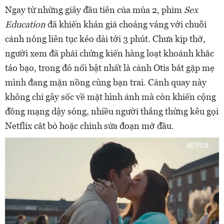
Ngay từ những giây đầu tiên của mùa 2, phim
Sex
Education
đã khiến khán giả choáng váng với chuỗi
cảnh nóng liên tục kéo dài tới 3 phút. Chưa kịp thở,
người xem đã phải chứng kiến hàng loạt khoảnh khắc
táo bạo, trong đó nổi bật nhất là cảnh Otis bắt gặp mẹ
mình đang mặn nồng cùng bạn trai. Cảnh quay này
không chỉ gây sốc về mặt hình ảnh mà còn khiến cộng
đồng mạng dậy sóng, nhiều người thẳng thừng kêu gọi
Netflix cắt bỏ hoặc chỉnh sửa đoạn mở đầu.