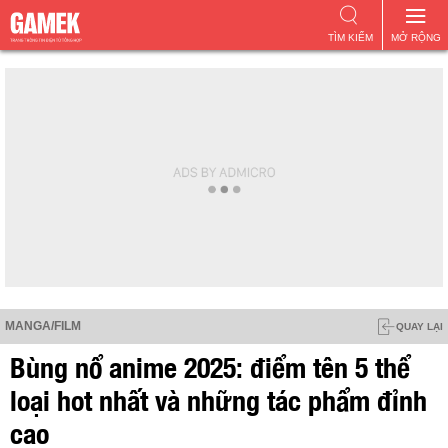
TÌM KIẾM
MỞ RỘNG
MANGA/FILM
QUAY LẠI
Bùng nổ anime 2025: điểm tên 5 thể
loại hot nhất và những tác phẩm đỉnh
cao