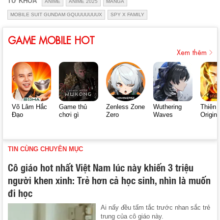
TỪ KHÓA
ANIME
ANIME 2025
MANGA
MOBILE SUIT GUNDAM GQUUUUUUUX
SPY X FAMILY
GAME MOBILE HOT
Xem thêm
Võ Lâm Hắc
Game thủ
Zenless Zone
Wuthering
Thiên 
Đạo
chơi gì
Zero
Waves
Origin
TIN CÙNG CHUYÊN MỤC
Cô giáo hot nhất Việt Nam lúc này khiến 3 triệu
người khen xinh: Trẻ hơn cả học sinh, nhìn là muốn
đi học
Ai nấy đều tấm tắc trước nhan sắc trẻ
trung của cô giáo này.