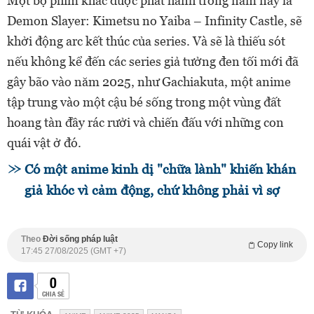
Một bộ phim khác được phát hành trong năm nay là
Demon Slayer: Kimetsu no Yaiba – Infinity Castle, sẽ
khởi động arc kết thúc của series. Và sẽ là thiếu sót
nếu không kể đến các series giả tưởng đen tối mới đã
gây bão vào năm 2025, như Gachiakuta, một anime
tập trung vào một cậu bé sống trong một vùng đất
hoang tàn đầy rác rưởi và chiến đấu với những con
quái vật ở đó.
Có một anime kinh dị "chữa lành" khiến khán
giả khóc vì cảm động, chứ không phải vì sợ
Theo
Đời sống pháp luật
Copy link
17:45 27/08/2025 (GMT +7)
0
CHIA SẺ