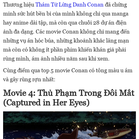
Thương hiệu
Thám Tử Lừng Danh Conan
đã chứng
minh sức hút bền bỉ của mình không chỉ qua manga
hay anime dài tập, mà còn qua chuỗi 28 dự án điện
ảnh đa dạng. Các movie Conan không chỉ mang đến
những vụ án hóc búa, những khoảnh khắc lãng mạn
mà còn có không ít phần phim khiến khán giả phải
rùng mình, ám ảnh nhiều năm sau khi xem.
Cùng điểm qua top 5 movie Conan có tông màu u ám
và gây rùng rợn nhất:
Movie 4: Thủ Phạm Trong Đôi Mắt
(Captured in Her Eyes)