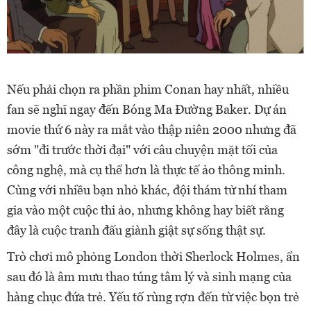
Nếu phải chọn ra phần phim Conan hay nhất, nhiều
fan sẽ nghĩ ngay đến Bóng Ma Đường Baker. Dự án
movie thứ 6 này ra mắt vào thập niên 2000 nhưng đã
sớm "đi trước thời đại" với câu chuyện mặt tối của
công nghệ, mà cụ thể hơn là thực tế ảo thông minh.
Cùng với nhiều bạn nhỏ khác, đội thám tử nhí tham
gia vào một cuộc thi ảo, nhưng không hay biết rằng
đây là cuộc tranh đấu giành giật sự sống thật sự.
Trò chơi mô phỏng London thời Sherlock Holmes, ẩn
sau đó là âm mưu thao túng tâm lý và sinh mạng của
hàng chục đứa trẻ. Yếu tố rùng rợn đến từ việc bọn trẻ