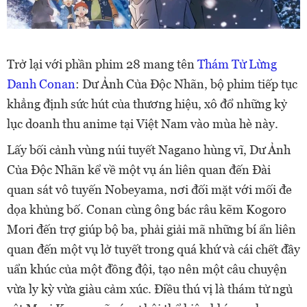
Trở lại với phần phim 28 mang tên
Thám Tử Lừng
Danh Conan
: Dư Ảnh Của Độc Nhãn, bộ phim tiếp tục
khẳng định sức hút của thương hiệu, xô đổ những kỷ
lục doanh thu anime tại Việt Nam vào mùa hè này.
Lấy bối cảnh vùng núi tuyết Nagano hùng vĩ, Dư Ảnh
Của Độc Nhãn kể về một vụ án liên quan đến Đài
quan sát vô tuyến Nobeyama, nơi đối mặt với mối đe
dọa khủng bố. Conan cùng ông bác râu kẽm Kogoro
Mori đến trợ giúp bộ ba, phải giải mã những bí ẩn liên
quan đến một vụ lở tuyết trong quá khứ và cái chết đầy
uẩn khúc của một đồng đội, tạo nên một câu chuyện
vừa ly kỳ vừa giàu cảm xúc. Điều thú vị là thám tử ngủ