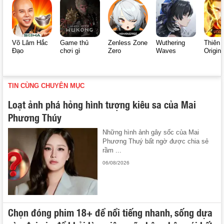
Võ Lâm Hắc
Game thủ
Zenless Zone
Wuthering
Thiên 
Đạo
chơi gì
Zero
Waves
Origin
TIN CÙNG CHUYÊN MỤC
Loạt ảnh phá hỏng hình tượng kiêu sa của Mai
Phương Thúy
Những hình ảnh gây sốc của Mai
Phương Thuý bất ngờ được chia sẻ
rầm ...
06/08/2026
Chọn đóng phim 18+ để nổi tiếng nhanh, sống dựa