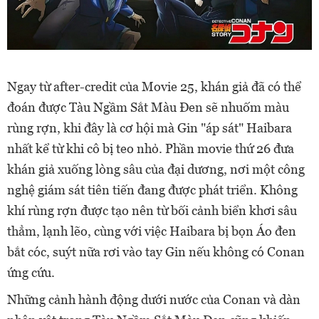
Ngay từ after-credit của Movie 25, khán giả đã có thể
đoán được Tàu Ngầm Sắt Màu Đen sẽ nhuốm màu
rùng rợn, khi đây là cơ hội mà Gin "áp sát" Haibara
nhất kể từ khi cô bị teo nhỏ. Phần movie thứ 26 đưa
khán giả xuống lòng sâu của đại dương, nơi một công
nghệ giám sát tiên tiến đang được phát triển. Không
khí rùng rợn được tạo nên từ bối cảnh biển khơi sâu
thẳm, lạnh lẽo, cùng với việc Haibara bị bọn Áo đen
bắt cóc, suýt nữa rơi vào tay Gin nếu không có Conan
ứng cứu.
Những cảnh hành động dưới nước của Conan và dàn