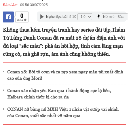
Bảo Lâm
| 09:56 30/07/2025
0
Nghe đọc bài
5:10
CHIA SẺ
Không thua kém truyện tranh hay series dài tập,Thám
Tử Lừng Danh Conan đã ra mắt 28 dự án điện ảnh với
đủ loại “sắc màu”: phá án hồi hộp, tình cảm lãng mạn
cũng có, mà ghê rợn, ám ảnh cũng không thiếu.
Conan 28: Bới tô cơm và ra rạp xem ngay màn tái xuất đỉnh
cao của ông Mori!
Conan xác nhận yêu Ran qua 1 hành động cực lộ liễu,
Haibara chính thức bị cho ra rìa
CONAN 28 bùng nổ MXH Việt: 1 nhân vật cướp vai chính
của Conan, xuất sắc nhất 28 năm qua