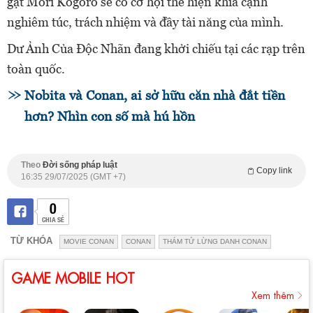
gật Mori Kogoro sẽ có cơ hội thể hiện khía cạnh
nghiêm túc, trách nhiệm và đầy tài năng của mình.
Dư Ảnh Của Độc Nhãn đang khởi chiếu tại các rạp trên
toàn quốc.
Nobita và Conan, ai sở hữu căn nhà đắt tiền
hơn? Nhìn con số mà hú hồn
Theo
Đời sống pháp luật
Copy link
16:35 29/07/2025 (GMT +7)
0
CHIA SẺ
TỪ KHÓA
MOVIE CONAN
CONAN
THÁM TỬ LỪNG DANH CONAN
GAME MOBILE HOT
Xem thêm