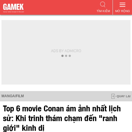
TÌM KIẾM
MỞ RỘNG
MANGA/FILM
QUAY LẠI
Top 6 movie Conan ám ảnh nhất lịch
sử: Khi trinh thám chạm đến "ranh
giới" kinh dị