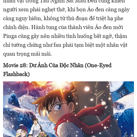
nhân vật trong Tàu Ngầm Sắt Màu Đen cũng khiến
người xem phải nghẹt thở, khi bọn Áo đen càng ngày
càng nguy hiểm, không từ thủ đoạn để triệt hạ phe
chính diện. Hành tung của thành viên Áo đen mới
Pinga cũng gây nên nhiều tình huống bất ngờ, thậm
chí tưởng chừng như fan phải tạm biệt một nhân vật
quan trọng mãi mãi.
Movie 28: Dư Ảnh Của Độc Nhãn (One-Eyed
Flashback)