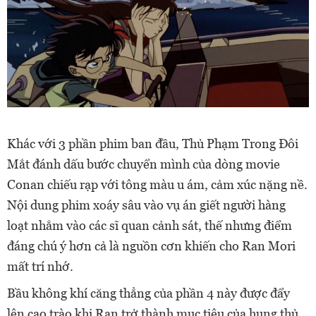
Khác với 3 phần phim ban đầu, Thủ Phạm Trong Đôi
Mắt đánh dấu bước chuyển mình của dòng movie
Conan chiếu rạp với tông màu u ám, cảm xúc nặng nề.
Nội dung phim xoáy sâu vào vụ án giết người hàng
loạt nhắm vào các sĩ quan cảnh sát, thế nhưng điểm
đáng chú ý hơn cả là nguồn cơn khiến cho Ran Mori
mất trí nhớ.
Bầu không khí căng thẳng của phần 4 này được đẩy
lên cao trào khi Ran trở thành mục tiêu của hung thủ,