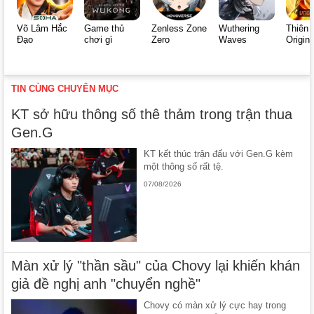
Võ Lâm Hắc
Game thủ
Zenless Zone
Wuthering
Thiên 
Đạo
chơi gì
Zero
Waves
Origin
TIN CÙNG CHUYÊN MỤC
KT sở hữu thông số thê thảm trong trận thua
Gen.G
KT kết thúc trận đấu với Gen.G kèm
một thông số rất tệ.
07/08/2026
Màn xử lý "thần sầu" của Chovy lại khiến khán
giả đề nghị anh "chuyển nghề"
Chovy có màn xử lý cực hay trong