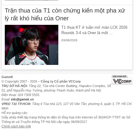
Trận thua của T1 còn chứng kiến một pha xử
lý rất khó hiểu của Oner
T1 thua KT ở tuần mở màn LCK 2026
Rounds 3-4 và Oner là một ...
03/08/2026
GameK
© Copyright 2007 - 2026 –
Công ty Cổ phần VCCorp
TRỤ SỞ HÀ NỘI:
Tầng 22, Tòa nhà Center Building, Hapulico Complex, Số
01, phố Nguyễn Huy Tưởng, phường Thanh Xuân, thành phố Hà Nội.
Điện thoại: 024 7309 5555.
Email:
info@gamek.vn
VPĐD TẠI TP.HCM:
Tầng 4 Tòa nhà 123, 127 Võ Văn Tần, phường 6, quận 3, TP. Hồ Chí
Minh
Hỗ trợ quảng cáo:
Giấy phép thiết lập trang thông tin điện tử tổng hợp trên internet số 3634/GP-TTĐT do Sở
Thông tin và Truyền thông TP Hà Nội cấp ngày 06/09/2017
Chính sách bảo mật