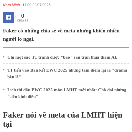
Nam Minh
| 17:00 22/07/2025
0
CHIA SẺ
Faker có những chia sẻ về meta nhưng khiến nhiều
người lo ngại.
Chỉ một sao T1 tránh được "bão" sau trận thua thảm AL
T1 tiến vào Bán kết EWC 2025 nhưng tâm điểm lại là "drama
bên lề"
Lịch thi đấu EWC 2025 môn LMHT mới nhất: Chờ đợi những
"siêu kinh điển"
Faker nói về meta của LMHT hiện
tại