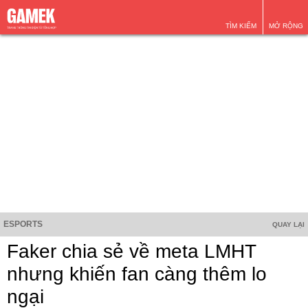
TÌM KIẾM
MỞ RỘNG
ESPORTS
QUAY LẠI
Faker chia sẻ về meta LMHT
nhưng khiến fan càng thêm lo
ngại