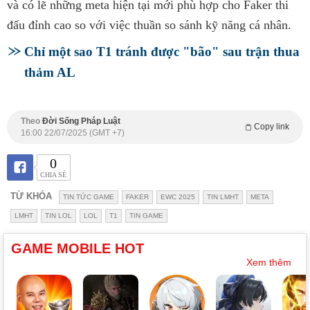
và có lẽ những meta hiện tại mới phù hợp cho Faker thi
đấu đỉnh cao so với việc thuần so sánh kỹ năng cá nhân.
Chỉ một sao T1 tránh được "bão" sau trận thua
thảm AL
Theo
Đời Sống Pháp Luật
Copy link
16:00 22/07/2025 (GMT +7)
0
CHIA SẺ
TỪ KHÓA
TIN TỨC GAME
FAKER
EWC 2025
TIN LMHT
META
LMHT
TIN LOL
LOL
T1
TIN GAME
GAME MOBILE HOT
Xem thêm