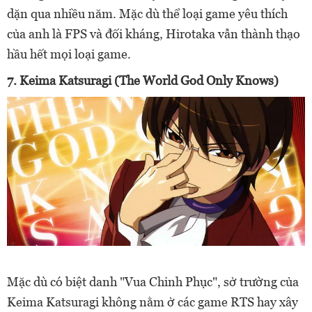
dặn qua nhiều năm. Mặc dù thể loại game yêu thích
của anh là FPS và đối kháng, Hirotaka vẫn thành thạo
hầu hết mọi loại game.
7. Keima Katsuragi (The World God Only Knows)
Mặc dù có biệt danh "Vua Chinh Phục", sở trường của
Keima Katsuragi không nằm ở các game RTS hay xây