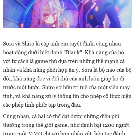
Sora và Shiro là cặp anh em tuyệt đỉnh, cùng nhau
hoạt động dưới biệt danh "Blank". Khả năng của họ
với tư cách là game thủ dựa trên những thế mạnh cá
nhân và khả năng phối hợp ăn ý. Sora là bộ não của bộ
đôi, khả năng đọc vị đối thủ của anh luôn giúp họ đi
trước một bước. Shiro sở hữu trí tuệ của một siêu máy
tính, và khả năng xử lý thông tin cho phép cô thực hiện
các phép tính phức tạp trong đầu.
Cùng nhau, cả hai có thể đạt được những điều phi
thường trong thế giới game, như đánh bại 1200 người
trong một MMO chỉ với bốn nhân vật, liên tục đánh