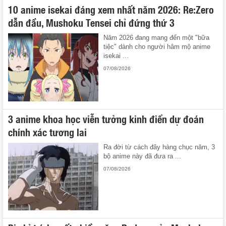
10 anime isekai đáng xem nhất năm 2026: Re:Zero
dẫn đầu, Mushoku Tensei chỉ đứng thứ 3
Năm 2026 đang mang đến một "bữa
tiệc" dành cho người hâm mộ anime
isekai ...
07/08/2026
3 anime khoa học viễn tưởng kinh điển dự đoán
chính xác tương lai
Ra đời từ cách đây hàng chục năm, 3
bộ anime này đã đưa ra ...
07/08/2026