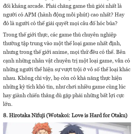
đối kháng arcade. Phải chăng game thủ giỏi nhất là
người có APM (hành động mỗi phút) cao nhất? Hay
đó là người có thể giải quyết mọi câu đố hóc búa?
Trong thế giới thực, các game thủ chuyên nghiệp
thường tập trung vào một thể loại game nhất định,
nhưng trong thế giới anime, mọi thứ đều có thể. Bên
cạnh những nhân vật chuyên trị một loại game, vẫn có
những người thể hiện sự vượt trội ở vô số thể loại khác
nhau. Không chỉ vậy, họ còn có khả năng thực hiện
những kỳ tích khó tin, như chơi nhiều game cùng lúc
hay giành chiến thắng dù gặp phải những bất lợi cực
lớn.
8. Hirotaka Nifuji (Wotakoi: Love is Hard for Otaku)