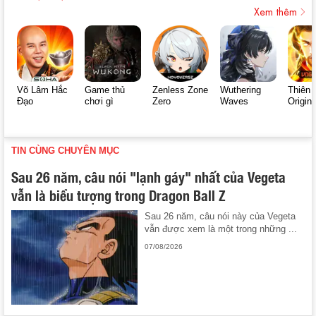
Xem thêm
Võ Lâm Hắc
Game thủ
Zenless Zone
Wuthering
Thiên 
Đạo
chơi gì
Zero
Waves
Origin
TIN CÙNG CHUYÊN MỤC
Sau 26 năm, câu nói "lạnh gáy" nhất của Vegeta
vẫn là biểu tượng trong Dragon Ball Z
Sau 26 năm, câu nói này của Vegeta
vẫn được xem là một trong những ...
07/08/2026