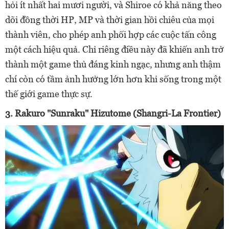
hỏi ít nhất hai mươi người, và Shiroe có khả năng theo
dõi đồng thời HP, MP và thời gian hồi chiêu của mọi
thành viên, cho phép anh phối hợp các cuộc tấn công
một cách hiệu quả. Chỉ riêng điều này đã khiến anh trở
thành một game thủ đáng kinh ngạc, nhưng anh thậm
chí còn có tầm ảnh hưởng lớn hơn khi sống trong một
thế giới game thực sự.
3. Rakuro "Sunraku" Hizutome (Shangri-La Frontier)