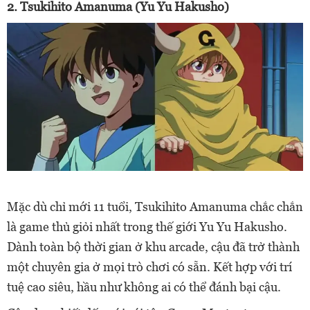
2. Tsukihito Amanuma (Yu Yu Hakusho)
Mặc dù chỉ mới 11 tuổi, Tsukihito Amanuma chắc chắn
là game thủ giỏi nhất trong thế giới Yu Yu Hakusho.
Dành toàn bộ thời gian ở khu arcade, cậu đã trở thành
một chuyên gia ở mọi trò chơi có sẵn. Kết hợp với trí
tuệ cao siêu, hầu như không ai có thể đánh bại cậu.