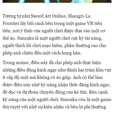
Tương tự như Sword Art Online, Shangri-La
Frontier lấy bối cảnh bên trong một game VR tiên
tiến, nơi ý thức của người chơi được đưa vào một cơ
thể ảo. Sunraku là một người chơi cực kỳ tài năng,
người thích lối chơi mạo hiểm, phần thưởng cao cho
phép anh chiến đấu một cách hung hãn.
Trong anime, điều này đã cho phép anh thực hiện
những điều đáng kinh ngạc như đánh bại trùm khu vực
ở cấp độ một mà không có áo giáp. Anh có thể làm
được điều này nhờ kỹ năng nhận thức đáng kinh ngạc,
để đọc và dự đoán chuyển động của kẻ thù. Bên cạnh
kỹ năng của một người chơi, Sunraku còn là một game
thủ tuyệt vời nhờ sự kiên nhẫn và bền bỉ phi thường.