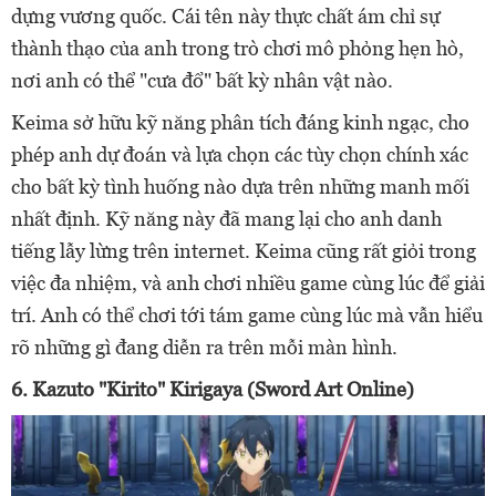
dựng vương quốc. Cái tên này thực chất ám chỉ sự
thành thạo của anh trong trò chơi mô phỏng hẹn hò,
nơi anh có thể "cưa đổ" bất kỳ nhân vật nào.
Keima sở hữu kỹ năng phân tích đáng kinh ngạc, cho
phép anh dự đoán và lựa chọn các tùy chọn chính xác
cho bất kỳ tình huống nào dựa trên những manh mối
nhất định. Kỹ năng này đã mang lại cho anh danh
tiếng lẫy lừng trên internet. Keima cũng rất giỏi trong
việc đa nhiệm, và anh chơi nhiều game cùng lúc để giải
trí. Anh có thể chơi tới tám game cùng lúc mà vẫn hiểu
rõ những gì đang diễn ra trên mỗi màn hình.
6. Kazuto "Kirito" Kirigaya (Sword Art Online)