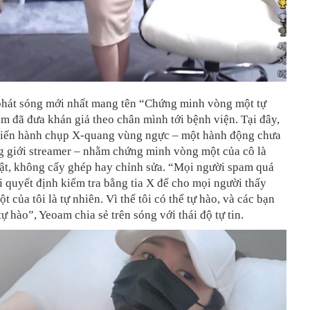
phát sóng mới nhất mang tên “Chứng minh vòng một tự
m đã đưa khán giả theo chân mình tới bệnh viện. Tại đây,
p tiến hành chụp X-quang vùng ngực – một hành động chưa
g giới streamer – nhằm chứng minh vòng một của cô là
hật, không cấy ghép hay chỉnh sửa. “Mọi người spam quá
i quyết định kiểm tra bằng tia X để cho mọi người thấy
 của tôi là tự nhiên. Vì thế tôi có thể tự hào, và các bạn
tự hào”, Yeoam chia sẻ trên sóng với thái độ tự tin.