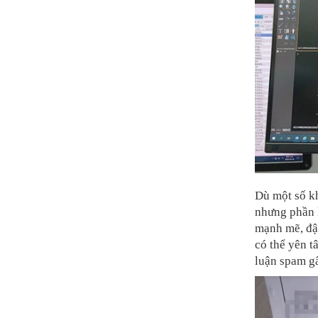
Dù một số k
nhưng phần l
mạnh mẽ, đập
có thể yên 
luận spam g