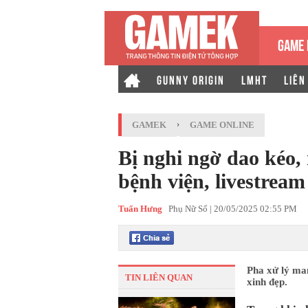
GAME 
GUNNY ORIGIN
LMHT
LIÊN
GAMEK
›
GAME ONLINE
Bị nghi ngờ dao kéo,
bệnh viện, livestrea
Tuấn Hưng
Phụ Nữ Số |
20/05/2025 02:55 PM
Pha xử lý man
TIN LIÊN QUAN
xinh đẹp.