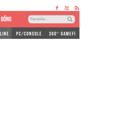
 ĐỒNG
LINE
PC/CONSOLE
360° GAMEFI