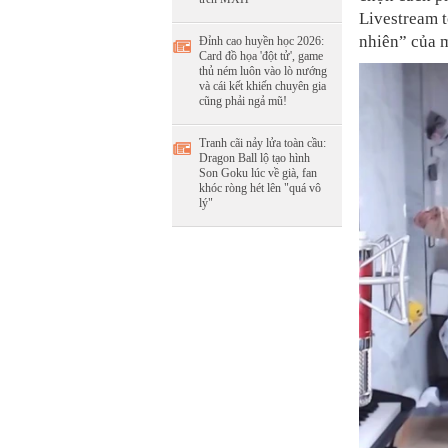
Livestream t
nhiên” của 
Đỉnh cao huyền học 2026:
Card đồ họa 'đột tử', game
thủ ném luôn vào lò nướng
và cái kết khiến chuyên gia
cũng phải ngả mũ!
Tranh cãi nảy lửa toàn cầu:
Dragon Ball lộ tạo hình
Son Goku lúc về già, fan
khóc ròng hét lên "quá vô
lý"