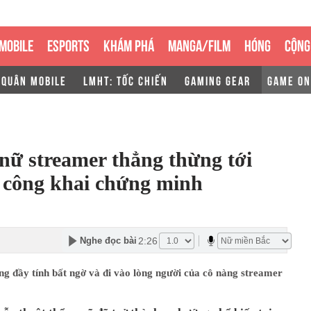
MOBILE
ESPORTS
KHÁM PHÁ
MANGA/FILM
HÓNG
CỘNG
 QUÂN MOBILE
LMHT: TỐC CHIẾN
GAMING GEAR
GAME ON
 nữ streamer thẳng thừng tới
m công khai chứng minh
2:26
Nghe đọc bài
g đầy tính bất ngờ và đi vào lòng người của cô nàng streamer