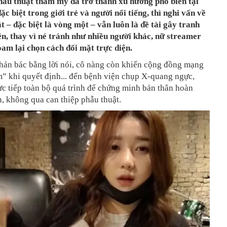
hẫu thuật thẩm mỹ đã trở thành xu hướng phổ biến tại
c biệt trong giới trẻ và người nổi tiếng, thì nghi vấn về
t – đặc biệt là vòng một – vẫn luôn là đề tài gây tranh
ên, thay vì né tránh như nhiều người khác, nữ streamer
oam lại chọn cách đối mặt trực diện.
hản bác bằng lời nói, cô nàng còn khiến cộng đồng mạng
” khi quyết định... đến bệnh viện chụp X-quang ngực,
ực tiếp toàn bộ quá trình để chứng minh bản thân hoàn
n, không qua can thiệp phẫu thuật.