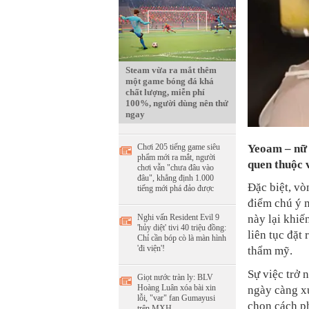
Steam vừa ra mắt thêm
một game bóng đá khá
chất lượng, miễn phí
100%, người dùng nên thử
ngay
Chơi 205 tiếng game siêu
Yeoam – nữ 
phẩm mới ra mắt, người
quen thuộc 
chơi vẫn "chưa đâu vào
đâu", khẳng định 1.000
Đặc biệt, v
tiếng mới phá đảo được
điểm chú ý m
Nghi vấn Resident Evil 9
này lại khiế
'hủy diệt' tivi 40 triệu đồng:
liên tục đặt
Chỉ cần bóp cò là màn hình
'đi viện'!
thẩm mỹ.
Sự việc trở 
Giọt nước tràn ly: BLV
Hoàng Luân xóa bài xin
ngày càng xu
lỗi, "var" fan Gumayusi
chọn cách ph
trên MXH