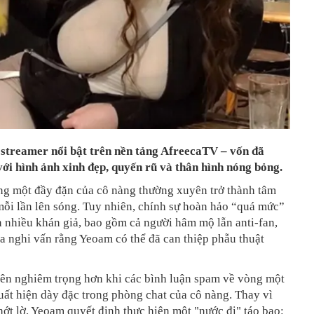
streamer nổi bật trên nền tảng AfreecaTV – vốn đã
với hình ảnh xinh đẹp, quyến rũ và thân hình nóng bỏng.
òng một đầy đặn của cô nàng thường xuyên trở thành tâm
ỗi lần lên sóng. Tuy nhiên, chính sự hoàn hảo “quá mức”
n nhiều khán giả, bao gồm cả người hâm mộ lẫn anti-fan,
 ra nghi vấn rằng Yeoam có thể đã can thiệp phẫu thuật
nên nghiêm trọng hơn khi các bình luận spam về vòng một
ất hiện dày đặc trong phòng chat của cô nàng. Thay vì
ớt lờ, Yeoam quyết định thực hiện một "nước đi" táo bạo: