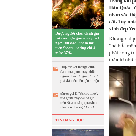
Trong khi p
Hàn Quốc, đặ
nhan sắc thậ
cãi. Tuy nhi
xinh đẹp Ye
Được người chơi đánh giá
rất cao, tựa game này bất
Không chỉ p
ngờ "tụt dốc" thảm hại
“há hốc mồm
trên Steam, rating chỉ ở
phát sóng tr
mức 37%
toàn tự nhiê
Hợp tác với manga đình
đám, tựa game này khiến
người chơi tức giận, "thổi"
giá skin lên đến gần 4 triệu
Được gọi là “Sekiro-like”,
tựa game này đại hạ giá
trên Steam, tặng quà sinh
nhật lớn cho người chơi
TIN ĐÁNG ĐỌC