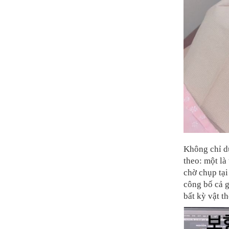
Không chỉ dừ
theo: một l
chờ chụp tại
công bố cả g
bất kỳ vật t