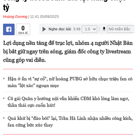
tỷ
Hoàng Dương
| 11:41 05/09/2025
0
Nghe đọc bài
3:48
CHIA SẺ
Lợi dụng nền tảng để trục lợi, nhóm 4 người Nhật Bản
bị bắt giữ ngay trên sóng, giám đốc công ty livestream
cũng góp vai diễn.
Hậu ở ẩn vì "sự cố", nữ hoàng PUBG sở hữu chục triệu fan có
màn "lột xác" ngoạn mục
Cô gái Quân y hướng nội vẫn khiến CĐM khó lòng làm ngơ,
thần thái cực cuốn hút!
Quá khứ bị "đào bới" lại, Trần Hà Linh nhận nhiều công kích,
fan cứng bức xúc thay