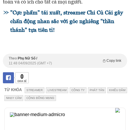
toàn và có ích cho tất cả mọi người.
"Cực phẩm" tái xuất, streamer Chi Củ Cải gây
chấn động nhan sắc với góc nghiêng "thần
thánh" tựa tiên tỉ!
Theo
Phụ Nữ Số /
Copy link
11:48 04/09/2025 (GMT +7)
0
CHIA SẺ
TỪ KHÓA
STREAMER
LIVESTREAM
CÔNG TY
PHÁT TÁN
KHIÊU DÂM
NHẠY CẢM
CỘNG ĐỒNG MẠNG