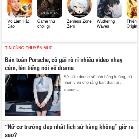
Võ Lâm Hắc
Game thủ
Zenless Zone
Wuthering
Thiên 
Đạo
chơi gì
Zero
Waves
Origin
TIN CÙNG CHUYÊN MỤC
Bán toàn Porsche, cô gái rò rỉ nhiều video nhạy
cảm, lên tiếng nói về drama
Sở hữu doanh số bán hàng khủng, nữ
nhân viên cho rằng bản thân bị ...
10/08/2026
“Nữ cơ trưởng đẹp nhất lịch sử hàng không” giờ ra
sao?