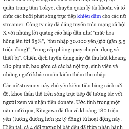
quận trung tâm Tokyo, chuyên quản lý tài khoản và tổ
chức các buổi phát sóng trực tiếp
khiêu dâm
cho các nữ
streamer. Công ty này đã đăng tuyển trên mạng xã hội
X với những lời quảng cáo hấp dẫn như "mức hoa
hồng lên tới 85%", "thu nhập 30.000 yên/giờ (gần 5,5
triệu đồng)", "cung cấp phòng quay chuyên dụng và
thiết bị". Chiến dịch tuyển dụng này đã thu hút khoảng
180 phụ nữ, bao gồm cả các bà nội trợ, sinh viên và
những người khác muốn kiếm thêm thu nhập.
Các nữ streamer này chủ yếu kiếm tiền bằng cách cởi
đồ, khoe thân thể trên sóng trực tiếp để tương tác với
người xem và nhận tiền donate. Ước tính trong một
năm rưỡi qua, Kitagawa đã thu về khoảng 180 triệu
yên (tương đương hơn 32 tỷ đồng) từ hoạt động này.
Hiện tại, cả 4 đối tượng bị bắt đều đã thừa nhận hành