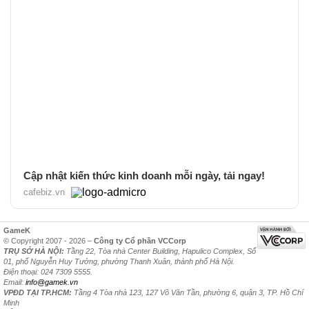
Cập nhật kiến thức kinh doanh mỗi ngày, tải ngay!
cafebiz.vn
GameK
© Copyright 2007 - 2026 –
Công ty Cổ phần VCCorp
TRỤ SỞ HÀ NỘI:
Tầng 22, Tòa nhà Center Building, Hapulico Complex, Số
01, phố Nguyễn Huy Tưởng, phường Thanh Xuân, thành phố Hà Nội.
Điện thoại: 024 7309 5555.
Email:
info@gamek.vn
VPĐD TẠI TP.HCM:
Tầng 4 Tòa nhà 123, 127 Võ Văn Tần, phường 6, quận 3, TP. Hồ Chí
Minh