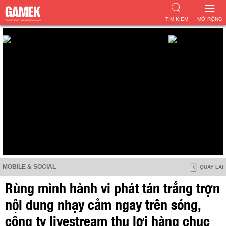
TÌM KIẾM
MỞ RỘNG
MOBILE & SOCIAL
QUAY LẠI
Rùng mình hành vi phát tán trắng trợn
nội dung nhạy cảm ngay trên sóng,
công ty livestream thu lợi hàng chục