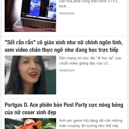
văn hóa phát sóng trên kênh VTV1,
hình ...
09/08/2026
"Sốt rần rần" cô giáo xinh như nữ chính ngôn tình,
xem video chân thực ngỡ như đang học trực tiếp
Dân mạng nô nức đòi "đi học lại" sau
chuỗi video giảng dạy của cô ...
09/08/2026
Portgas D. Ace phiên bản Pool Party cực nóng bỏng
của nữ coser xinh đẹp
Anh em game thủ đang rất cần những
màn cosplay ấn tượng như thế này.