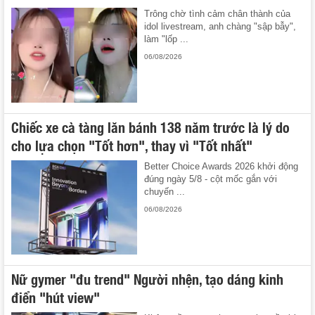
Trông chờ tình cảm chân thành của
idol livestream, anh chàng "sập bẫy",
làm "lốp ...
06/08/2026
Chiếc xe cà tàng lăn bánh 138 năm trước là lý do
cho lựa chọn "Tốt hơn", thay vì "Tốt nhất"
Better Choice Awards 2026 khởi động
đúng ngày 5/8 - cột mốc gắn với
chuyến ...
06/08/2026
Nữ gymer "đu trend" Người nhện, tạo dáng kinh
điển "hút view"