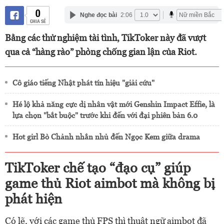
0
Nghe đọc bài
2:06
CHIA SẺ
Bằng các thử nghiệm tài tình, TikToker này đã vượt
qua cả “hàng rào” phòng chống gian lận của Riot.
Cô giáo tiếng Nhật phát tín hiệu "giải cứu"
Hé lộ khả năng cực dị nhân vật mới Genshin Impact Effie, là
lựa chọn "bắt buộc" trước khi đến với đại phiên bản 6.0
Hot girl Bò Chảnh nhắn nhủ đến Ngọc Kem giữa drama
TikToker chế tạo “đạo cụ” giúp
game thủ Riot aimbot mà không bị
phát hiện
Có lẽ, với các game thủ FPS thì thuật ngữ aimbot đã