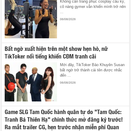
Không cần trang phục cosplay cầu kỳ,
cô nàng gymer vẫn khiến mình trở nên
...
06/08/2026
Bất ngờ xuất hiện trên một show hẹn hò, nữ
TikToker nổi tiếng khiến CĐM tranh cãi
Mới đây, TikToker Bảo Khuyên Susan
bất ngờ trở thành cái tên được nhắc
đến ...
06/08/2026
Game SLG Tam Quốc hành quân tự do "Tam Quốc:
Tranh Bá Thiên Hạ" chính thức mở đăng ký trước!
Ra mắt trailer CG, hẹn trước nhận miễn phí Quan