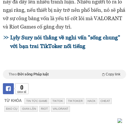
này đã dấy lên nhiều tranh luận. Nhiều người tỏ ra lo
ngại rằng, nếu thiết bị này trở nên phổ biến, nó sẽ phá
vỡ sự công bằng vốn là yếu tố cốt lõi mà VALORANT
và Riot Games cố gắng duy trì.
Lyly Sury nói thẳng về nghi vấn "sống chung"
với bạn trai TikToker nổi tiếng
Theo
Đời sống Pháp luật
Copy link
0
CHIA SẺ
TỪ KHÓA
TIN TỨC GAME
TIKTOK
TIKTOKER
HACK
CHEAT
ĐẠO CỤ
GIAN LẬN
RIOT
VALORANT