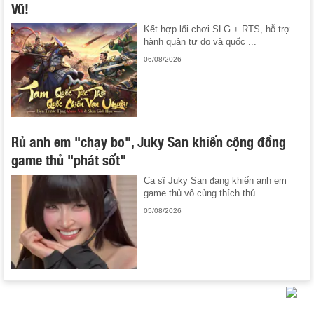
Vũ!
Kết hợp lối chơi SLG + RTS, hỗ trợ
hành quân tự do và quốc ...
06/08/2026
Rủ anh em "chạy bo", Juky San khiến cộng đồng
game thủ "phát sốt"
Ca sĩ Juky San đang khiến anh em
game thủ vô cùng thích thú.
05/08/2026