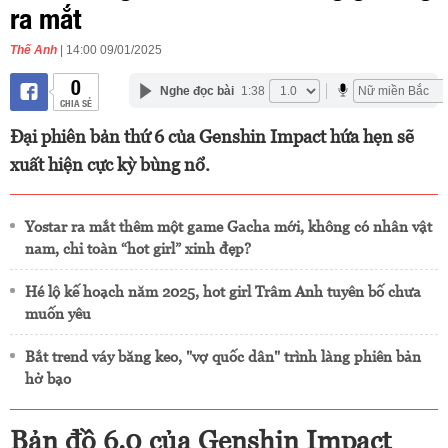
ra mắt
Thế Anh
| 14:00 09/01/2025
0
Nghe đọc bài
1:38
CHIA SẺ
Đại phiên bản thứ 6 của Genshin Impact hứa hẹn sẽ
xuất hiện cực kỳ bùng nổ.
Yostar ra mắt thêm một game Gacha mới, không có nhân vật
nam, chỉ toàn “hot girl” xinh đẹp?
Hé lộ kế hoạch năm 2025, hot girl Trâm Anh tuyên bố chưa
muốn yêu
Bắt trend váy băng keo, "vợ quốc dân" trình làng phiên bản
hở bạo
Bản đồ 6.0 của Genshin Impact