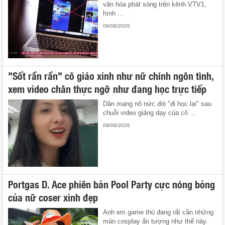
văn hóa phát sóng trên kênh VTV1,
hình ...
09/08/2026
"Sốt rần rần" cô giáo xinh như nữ chính ngôn tình,
xem video chân thực ngỡ như đang học trực tiếp
Dân mạng nô nức đòi "đi học lại" sau
chuỗi video giảng dạy của cô ...
09/08/2026
Portgas D. Ace phiên bản Pool Party cực nóng bỏng
của nữ coser xinh đẹp
Anh em game thủ đang rất cần những
màn cosplay ấn tượng như thế này.