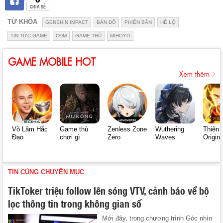
CHIA SẺ
TỪ KHÓA
GENSHIN IMPACT
BẢN ĐỒ
PHIÊN BẢN
HÉ LỘ
TIN TỨC GAME
CĐM
GAME THỦ
MIHOYO
GAME MOBILE HOT
Xem thêm
Võ Lâm Hắc
Game thủ
Zenless Zone
Wuthering
Thiên 
Đạo
chơi gì
Zero
Waves
Origin
TIN CÙNG CHUYÊN MỤC
TikToker triệu follow lên sóng VTV, cảnh báo về bộ
lọc thông tin trong không gian số
Mới đây, trong chương trình Góc nhìn