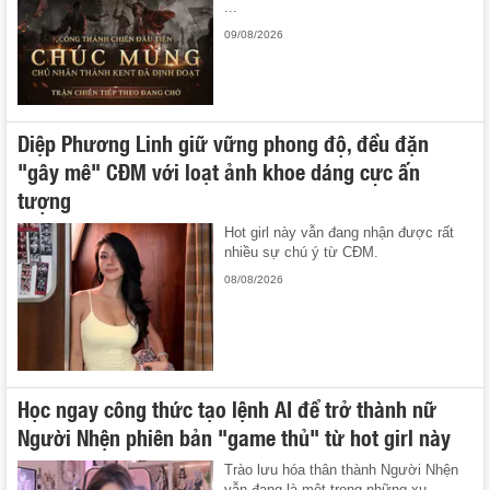
...
09/08/2026
Diệp Phương Linh giữ vững phong độ, đều đặn
"gây mê" CĐM với loạt ảnh khoe dáng cực ấn
tượng
Hot girl này vẫn đang nhận được rất
nhiều sự chú ý từ CĐM.
08/08/2026
Học ngay công thức tạo lệnh AI để trở thành nữ
Người Nhện phiên bản "game thủ" từ hot girl này
Trào lưu hóa thân thành Người Nhện
vẫn đang là một trong những xu