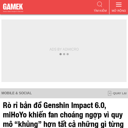
TÌM KIẾM
MỞ RỘNG
MOBILE & SOCIAL
QUAY LẠI
Rò rỉ bản đồ Genshin Impact 6.0,
miHoYo khiến fan choáng ngợp vì quy
mô “khủng” hơn tất cả những gì từng