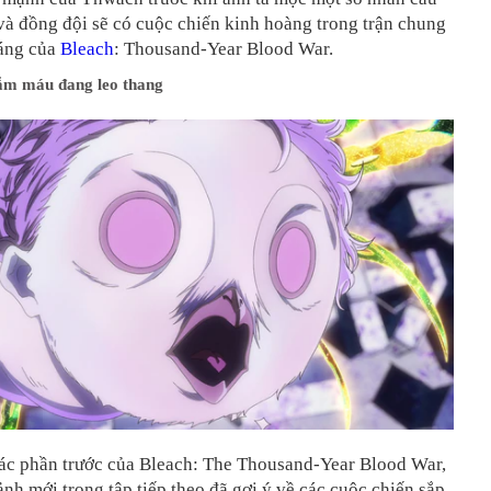
và đồng đội sẽ có cuộc chiến kinh hoàng trong trận chung
ráng của
Bleach
: Thousand-Year Blood War.
ẫm máu đang leo thang
ác phần trước của Bleach: The Thousand-Year Blood War,
nh mới trong tập tiếp theo đã gợi ý về các cuộc chiến sắp