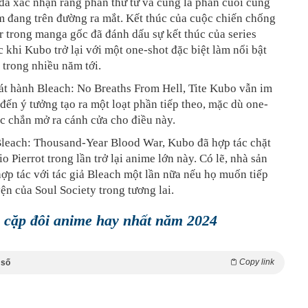
 đã xác nhận rằng phần thứ tư và cũng là phần cuối cùng
m đang trên đường ra mắt. Kết thúc của cuộc chiến chống
ter trong manga gốc đã đánh dấu sự kết thúc của series
c khi Kubo trở lại với một one-shot đặc biệt làm nổi bật
 trong nhiều năm tới.
át hành Bleach: No Breaths From Hell, Tite Kubo vẫn im
 đến ý tưởng tạo ra một loạt phần tiếp theo, mặc dù one-
c chắn mở ra cánh cửa cho điều này.
Bleach: Thousand-Year Blood War, Kubo đã hợp tác chặt
o Pierrot trong lần trở lại anime lớn này. Có lẽ, nhà sản
hợp tác với tác giả Bleach một lần nữa nếu họ muốn tiếp
ện của Soul Society trong tương lai.
cặp đôi anime hay nhất năm 2024
Copy link
 số