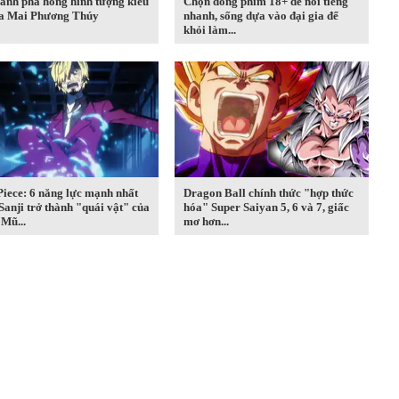
ảnh phá hỏng hình tượng kiêu
Chọn đóng phim 18+ để nổi tiếng
ủa Mai Phương Thúy
nhanh, sống dựa vào đại gia để
khỏi làm...
iece: 6 năng lực mạnh nhất
Dragon Ball chính thức "hợp thức
Sanji trở thành "quái vật" của
hóa" Super Saiyan 5, 6 và 7, giấc
Mũ...
mơ hơn...