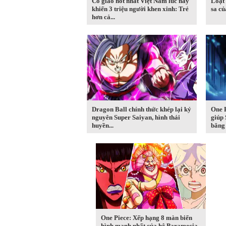
Cô giáo hot nhất Việt Nam lúc này
Loạt 
khiến 3 triệu người khen xinh: Trẻ
sa c
hơn cả...
Dragon Ball chính thức khép lại kỷ
One P
nguyên Super Saiyan, hình thái
giúp 
huyền...
băng 
One Piece: Xếp hạng 8 màn biến
hình mạnh nhất của hệ Paramecia