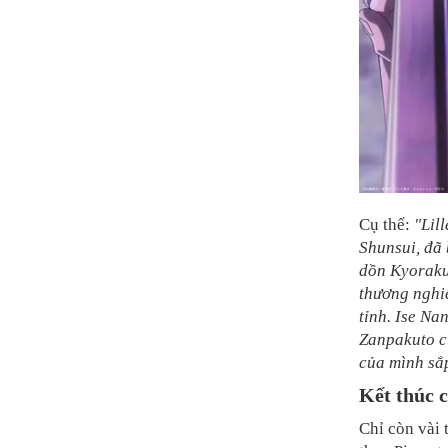
Cụ thể:
"Lil
Shunsui, đã 
dồn Kyoraku
thương nghiê
tỉnh. Ise Na
Zanpakuto c
của mình sắp
Kết thúc 
Chỉ còn vài 