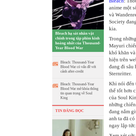
Bleach
: Tho
anime một s
và Wandenre
Society đang
kia.
Bleach hạ sát nhân vật
chính trong tập phim kinh
Trong những
hoàng nhất của Thousand-
Mayuri chiến
Year Blood War
khó khăn và 
hiện trên we
Bleach: Thousand-Year
đang đi sâu 
Blood War có vấn đề với
cảnh after-credit
Sternritter.
Khi nói đến 
Bleach: Thousand-Year
Blood War mở khóa thông
thể tốt hơn 
tin quan trọng về Soul
của Soul Kin
King
những chiến
TIN ĐÁNG ĐỌC
đang nắm giữ
anh ta đã c
ngay lập tức
Xem xét sức