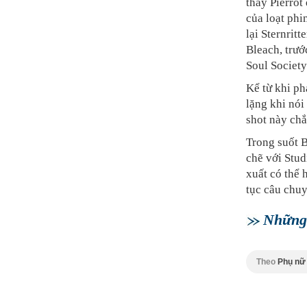
thay Pierrot
của loạt phi
lại Sternrit
Bleach, trướ
Soul Society
Kể từ khi ph
lặng khi nói
shot này chắ
Trong suốt 
chẽ với Studi
xuất có thể 
tục câu chuy
Những 
Theo
Phụ nữ