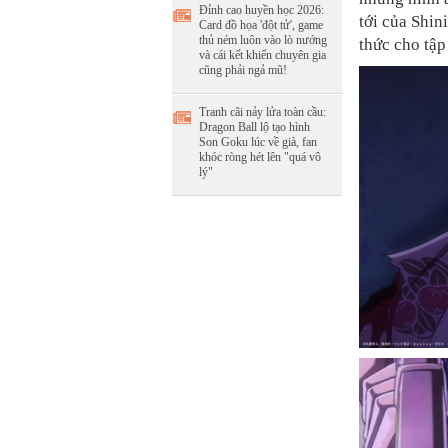
Đỉnh cao huyền học 2026:
tới của Shin
Card đồ họa 'đột tử', game
thủ ném luôn vào lò nướng
thức cho tậ
và cái kết khiến chuyên gia
cũng phải ngả mũ!
Tranh cãi nảy lửa toàn cầu:
Dragon Ball lộ tạo hình
Son Goku lúc về già, fan
khóc ròng hét lên "quá vô
lý"