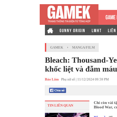
GAME 
GUNNY ORIGIN
LMHT
LIÊN
GAMEK
›
MANGA/FILM
Bleach: Thousand-Ye
khốc liệt và đẫm má
Bảo Lâm
Phụ nữ số |
11/12/2024 09:59 PM
Chỉ còn vài t
TIN LIÊN QUAN
Blood War, cu