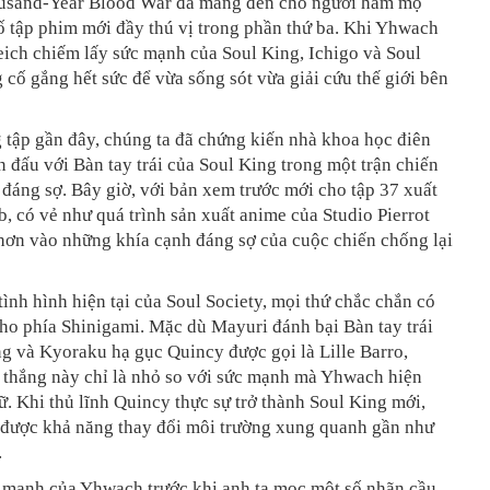
usand-Year Blood War đã mang đến cho người hâm mộ
ố tập phim mới đầy thú vị trong phần thứ ba. Khi Yhwach
ich chiếm lấy sức mạnh của Soul King, Ichigo và Soul
 cố gắng hết sức để vừa sống sót vừa giải cứu thế giới bên
 tập gần đây, chúng ta đã chứng kiến nhà khoa học điên
 đấu với Bàn tay trái của Soul King trong một trận chiến
đáng sợ. Bây giờ, với bản xem trước mới cho tập 37 xuất
b, có vẻ như quá trình sản xuất anime của Studio Pierrot
hơn vào những khía cạnh đáng sợ của cuộc chiến chống lại
tình hình hiện tại của Soul Society, mọi thứ chắc chắn có
cho phía Shinigami. Mặc dù Mayuri đánh bại Bàn tay trái
g và Kyoraku hạ gục Quincy được gọi là Lille Barro,
 thắng này chỉ là nhỏ so với sức mạnh mà Yhwach hiện
. Khi thủ lĩnh Quincy thực sự trở thành Soul King mới,
ó được khả năng thay đổi môi trường xung quanh gần như
.
 mạnh của Yhwach trước khi anh ta mọc một số nhãn cầu