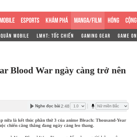
MOBILE
ESPORTS
KHÁM PHÁ
MANGA/FILM
HÓNG
CỘNG
 QUÂN MOBILE
LMHT: TỐC CHIẾN
GAMING GEAR
GAME ON
ar Blood War ngày càng trở nên
u
2:48
Nghe đọc bài
ập nữa là kết thúc phần thứ 3 của anime Bleach: Thousand-Year
ộc chiến căng thẳng đang ngày càng leo thang.