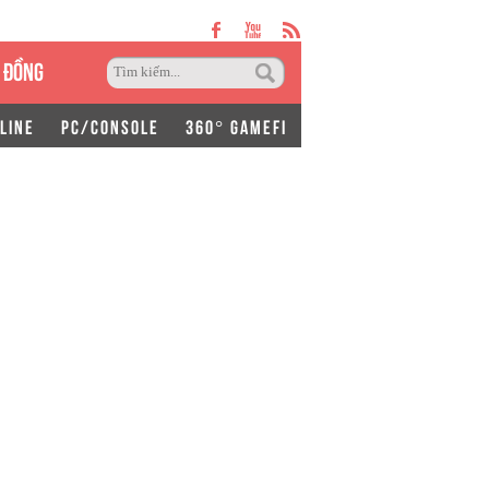
 ĐỒNG
LINE
PC/CONSOLE
360° GAMEFI