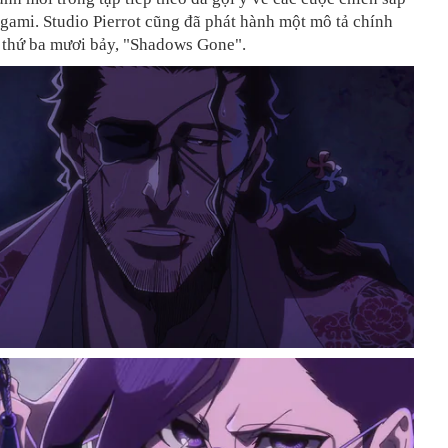
igami. Studio Pierrot cũng đã phát hành một mô tả chính
p thứ ba mươi bảy, "Shadows Gone".