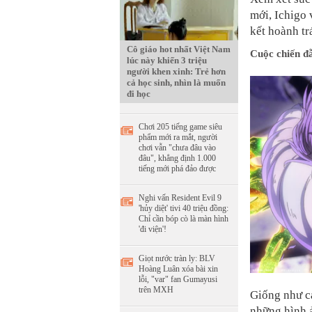
mới, Ichigo 
kết hoành t
Cô giáo hot nhất Việt Nam
Cuộc chiến đ
lúc này khiến 3 triệu
người khen xinh: Trẻ hơn
cả học sinh, nhìn là muốn
đi học
Chơi 205 tiếng game siêu
phẩm mới ra mắt, người
chơi vẫn "chưa đâu vào
đâu", khẳng định 1.000
tiếng mới phá đảo được
Nghi vấn Resident Evil 9
'hủy diệt' tivi 40 triệu đồng:
Chỉ cần bóp cò là màn hình
'đi viện'!
Giọt nước tràn ly: BLV
Hoàng Luân xóa bài xin
lỗi, "var" fan Gumayusi
trên MXH
Giống như c
những hình ả