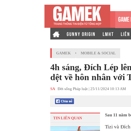
GAME 
GUNNY ORIGIN
LMHT
LIÊN
GAMEK
›
MOBILE & SOCIAL
4h sáng, Đích Lép lên
dệt về hôn nhân với 
SA
Đời sống Pháp luật |
25/11/2024 10:13 AM
Sau 11 năm bê
TIN LIÊN QUAN
Tizi và Đíc