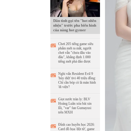
Dân tình gọi tên "hot nhền
nhện" trước pha biến hình
của nàng hot gymer
Chơi 205 tiếng game siêu
phẩm mới ra mắt, người
chơi vẫn "chưa đâu vào
đâu", khẳng định 1.000
tiếng mới phá đảo được
Nghi vấn Resident Evil 9
'hủy diệt' tivi 40 triệu đồng:
Chỉ cần bóp cò là màn hình
'đi viện'!
Giọt nước tràn ly: BLV
Hoàng Luân xóa bài xin
lỗi, "var" fan Gumayusi
trên MXH
Đỉnh cao huyền học 2026:
Card đồ họa 'đột tử', game