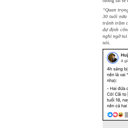
tương lai sẽ
“Quan trọng
30 tuổi nửa
tránh trầm 
dự định cốn
nghi ngờ tui
nói.