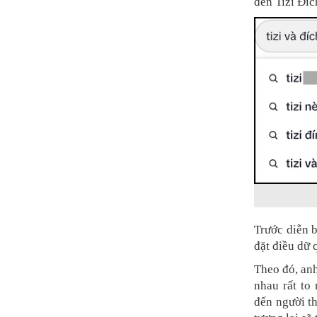
đến Tizi Đíc
Trước diễn b
đặt điều dữ 
Theo đó, anh
nhau rất to
đến người th