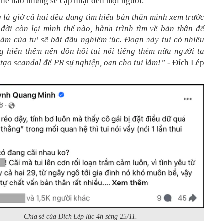
 thế nào nhưng sẽ cập nhật đến mọi người.
 là giờ cả hai đều đang tìm hiểu bản thân mình xem trước
 đời còn lại mình thế nào, hành trình tìm về bản thân để
cảm của tui sẽ bắt đầu nghiêm túc. Đoạn này tui có nhiều
g hiến thêm nên đồn hồi tui nổi tiếng thêm nữa người ta
 tạo scandal để PR sự nghiệp, oan cho tui lắm!”
- Đích Lép
Chia sẻ của Đích Lép lúc 4h sáng 25/11.