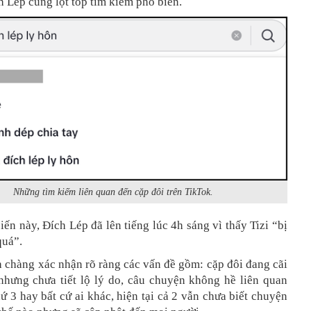
h Lép cũng lọt top tìm kiếm phổ biến.
Những tìm kiếm liên quan đến cặp đôi trên TikTok.
iến này, Đích Lép đã lên tiếng lúc 4h sáng vì thấy Tizi “bị
quá”.
 chàng xác nhận rõ ràng các vấn đề gồm: cặp đôi đang cãi
 nhưng chưa tiết lộ lý do, câu chuyện không hề liên quan
ứ 3 hay bất cứ ai khác, hiện tại cả 2 vẫn chưa biết chuyện