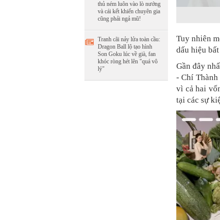
thủ ném luôn vào lò nướng
và cái kết khiến chuyên gia
cũng phải ngả mũ!
Tuy nhiên mớ
Tranh cãi nảy lửa toàn cầu:
Dragon Ball lộ tạo hình
dấu hiệu bấ
Son Goku lúc về già, fan
khóc ròng hét lên "quá vô
Gần đây nhất
lý"
- Chí Thành 
vì cả hai vố
tại các sự k