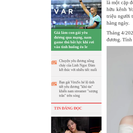
là một cặp đ
hữu kênh Y
triệu người 
hàng ngày.
Tháng 4/202
Giả làm con gái yêu
đương qua mạng, nam
đương. Tính 
game thủ bất lực khi rơi
vào tình huống éo le
Chuyện yêu đương nồng
cháy của Linh Ngọc Đàm
kết thúc với nhiều tiếc nuối
Bạn gái ViruSs hé lộ tình
tiết yêu đương "khó tin"
khiến nam streamer "sượng
trân" trên sóng
TIN ĐÁNG ĐỌC