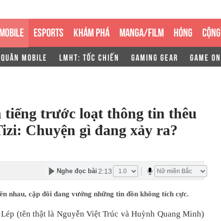
MOBILE
ESPORTS
KHÁM PHÁ
MANGA/FILM
HÓNG
CỘNG
 QUÂN MOBILE
LMHT: TỐC CHIẾN
GAMING GEAR
GAME ON
 tiếng trước loạt thông tin thêu
Tizi: Chuyện gì đang xảy ra?
2:13
Nghe đọc bài
n nhau, cặp đôi đang vướng những tin đồn không tích cực.
h Lép (tên thật là Nguyễn Việt Trúc và Huỳnh Quang Minh)