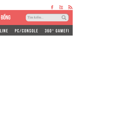
 ĐỒNG
LINE
PC/CONSOLE
360° GAMEFI