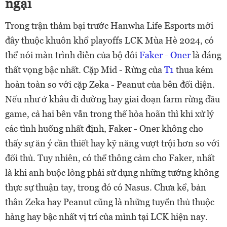
ngại
Trong trận thảm bại trước Hanwha Life Esports mới
đây thuộc khuôn khổ playoffs LCK Mùa Hè 2024, có
thể nói màn trình diễn của bộ đôi
Faker
-
Oner
là đáng
thất vọng bậc nhất. Cặp Mid - Rừng của
T1
thua kém
hoàn toàn so với cặp Zeka - Peanut của bên đối diện.
Nếu như ở khâu đi đường hay giai đoạn farm rừng đầu
game, cả hai bên vẫn trong thế hòa hoãn thì khi xử lý
các tình huống nhất định, Faker - Oner không cho
thấy sự ăn ý cần thiết hay kỹ năng vượt trội hơn so với
đối thủ. Tuy nhiên, có thể thông cảm cho Faker, nhất
là khi anh buộc lòng phải sử dụng những tướng không
thực sự thuận tay, trong đó có Nasus. Chưa kể, bản
thân Zeka hay Peanut cũng là những tuyển thủ thuộc
hàng hay bậc nhất vị trí của mình tại LCK hiện nay.