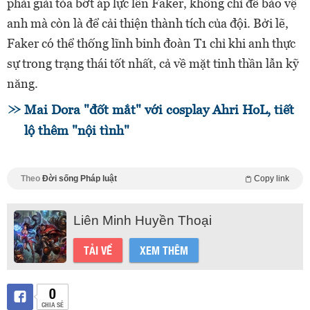
phải giải tỏa bớt áp lực lên Faker, không chỉ để bảo vệ
anh mà còn là để cải thiện thành tích của đội. Bởi lẽ,
Faker có thể thống lĩnh binh đoàn T1 chỉ khi anh thực
sự trong trạng thái tốt nhất, cả về mặt tinh thần lẫn kỹ
năng.
Mai Dora "đốt mắt" với cosplay Ahri HoL, tiết
lộ thêm "nội tình"
Theo
Đời sống Pháp luật
Copy link
Liên Minh Huyền Thoại
TẢI VỀ
XEM THÊM
0
CHIA SẺ