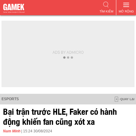
TÌM KIẾM
MỞ RỘNG
ESPORTS
QUAY LẠI
Bại trận trước HLE, Faker có hành
động khiến fan cũng xót xa
Nam Minh
| 15:24 30/08/2024