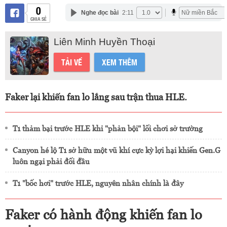
0
Nghe đọc bài
2:11
CHIA SẺ
Liên Minh Huyền Thoại
TẢI VỀ
XEM THÊM
Faker lại khiến fan lo lắng sau trận thua HLE.
T1 thảm bại trước HLE khi "phản bội" lối chơi sở trường
Canyon hé lộ T1 sở hữu một vũ khí cực kỳ lợi hại khiến Gen.G
luôn ngại phải đối đầu
T1 "bốc hơi" trước HLE, nguyên nhân chính là đây
Faker có hành động khiến fan lo