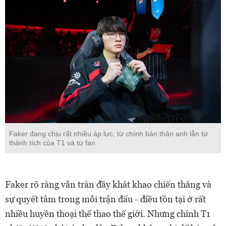
Faker đang chịu rất nhiều áp lực, từ chính bản thân anh lẫn từ
thành tích của T1 và từ fan
Faker rõ ràng vẫn tràn đầy khát khao chiến thắng và
sự quyết tâm trong mỗi trận đấu - điều tồn tại ở rất
nhiều huyền thoại thể thao thế giới. Nhưng chính T1