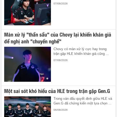
07/08/2026
Màn xử lý "thần sầu" của Chovy lại khiến khán giả
đề nghị anh "chuyển nghề"
Chovy có màn xử lý cực hay trong
trận gặp HLE khiến khán giả cũng ...
07/08/2026
Một sai sót khó hiểu của HLE trong trận gặp Gen.G
Trong ván đấu quyết định giữa HLE và
Gen.G đã chứng kiến một lựa chọn ...
06/08/2026