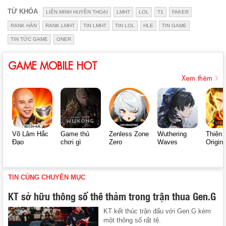
TỪ KHÓA
LIÊN MINH HUYỀN THOẠI
LMHT
LOL
T1
FAKER
RANK HÀN
RANK LMHT
TIN LMHT
TIN LOL
HLE
TIN GAME
TIN TỨC GAME
ONER
GAME MOBILE HOT
Xem thêm
Võ Lâm Hắc
Game thủ
Zenless Zone
Wuthering
Thiên 
Đạo
chơi gì
Zero
Waves
Origin
TIN CÙNG CHUYÊN MỤC
KT sở hữu thông số thê thảm trong trận thua Gen.G
KT kết thúc trận đấu với Gen.G kèm
một thông số rất tệ.